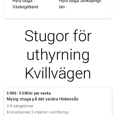
Hyra stuga
Hyra stuga
Jönköpings
Västergötland
län
Stugor för
uthyrning
Kvillvägen
5 000 - 5 500 kr per vecka
Mysig stuga på det vackra Hökensås
2-8 sängplatser
8
recensioner,
5
stjärnor i snittbetyg