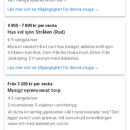
Läs mer och se tillgänglighet för denna stuga →
4 900 - 7 800 kr per vecka
Hus vid sjön Stråken (Rud)
6-9 sängplatser
Mycket välskött året runt hus beläget alldeles intill sjön
Stråken i byn Rud, 3 km från Bottnaryd och 20 km från
Jönköping. Ett sovrum med dubbelsä...
Läs mer och se tillgänglighet för denna stuga →
Från 3 200 kr per vecka
Mysigt nyrenoverat torp
4-5 sängplatser
2
recensioner,
5
stjärnor i snittbetyg
Vil du ha en lantlig upplevelse i vårt nyrenoverade torp? Det
ligger ostört utan grannar, två sovrum på övervåningen
varav ett med dubbelrum och et...