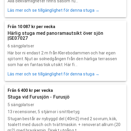
Alla bekvämligheter finns såsom fu...
Läs mer och se tillgänglighet för denna stuga →
Från 10 087 kr per vecka
Härlig stuga med panoramautsikt över sjön
|SE07027
6 sängplatser
Här bor ni endast 2 m från Klerebodammen och har egen
sjötomt. Njut av solnedgången från den härliga terrassen
som har en fantastisk utsikt. Här fi...
Läs mer och se tillgänglighet för denna stuga →
Från 6 400 kr per vecka
Stuga vid Furusjön - Furusjö
5 sängplatser
13
recensioner,
5
stjärnor i snittbetyg
Stugan består av nybyggd del (40m2) med 2 sovrum, kök,
toalett med dusch och tvättmaskin. + renoverat allrum (20
m2) med braskamin. Direkt utgång t...