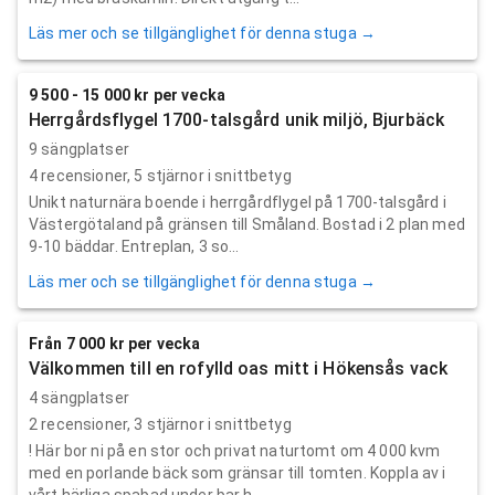
Läs mer och se tillgänglighet för denna stuga →
9 500 - 15 000 kr per vecka
Herrgårdsflygel 1700-talsgård unik miljö, Bjurbäck
9 sängplatser
4
recensioner,
5
stjärnor i snittbetyg
Unikt naturnära boende i herrgårdflygel på 1700-talsgård i
Västergötaland på gränsen till Småland. Bostad i 2 plan med
9-10 bäddar. Entreplan, 3 so...
Läs mer och se tillgänglighet för denna stuga →
Från 7 000 kr per vecka
Välkommen till en rofylld oas mitt i Hökensås vack
4 sängplatser
2
recensioner,
3
stjärnor i snittbetyg
! Här bor ni på en stor och privat naturtomt om 4 000 kvm
med en porlande bäck som gränsar till tomten. Koppla av i
vårt härliga spabad under bar h...