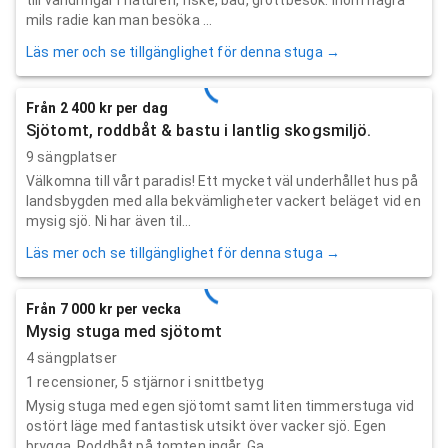
mils radie kan man besöka ...
Läs mer och se tillgänglighet för denna stuga →
Från 2 400 kr per dag
Sjötomt, roddbåt & bastu i lantlig skogsmiljö.
9 sängplatser
Välkomna till vårt paradis! Ett mycket väl underhållet hus på
landsbygden med alla bekvämligheter vackert beläget vid en
mysig sjö. Ni har även til...
Läs mer och se tillgänglighet för denna stuga →
Från 7 000 kr per vecka
Mysig stuga med sjötomt
4 sängplatser
1
recensioner,
5
stjärnor i snittbetyg
Mysig stuga med egen sjötomt samt liten timmerstuga vid
ostört läge med fantastisk utsikt över vacker sjö. Egen
brygga. Roddbåt på tomten ingår. Ga...