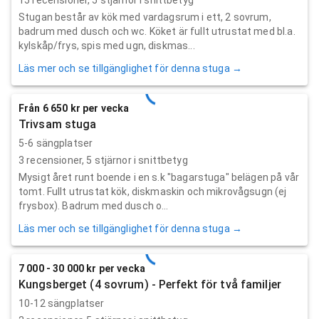
Stugan består av kök med vardagsrum i ett, 2 sovrum,
badrum med dusch och wc. Köket är fullt utrustat med bl.a.
kylskåp/frys, spis med ugn, diskmas...
Läs mer och se tillgänglighet för denna stuga →
Från 6 650 kr per vecka
Trivsam stuga
5-6 sängplatser
3
recensioner,
5
stjärnor i snittbetyg
Mysigt året runt boende i en s.k "bagarstuga" belägen på vår
tomt. Fullt utrustat kök, diskmaskin och mikrovågsugn (ej
frysbox). Badrum med dusch o...
Läs mer och se tillgänglighet för denna stuga →
7 000 - 30 000 kr per vecka
Kungsberget (4 sovrum) - Perfekt för två familjer
10-12 sängplatser