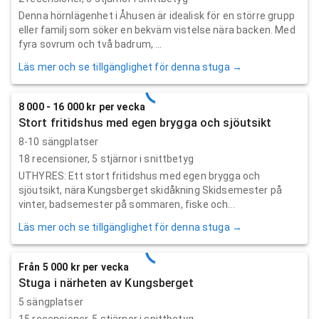
Denna hörnlägenhet i Åhusen är idealisk för en större grupp
eller familj som söker en bekväm vistelse nära backen. Med
fyra sovrum och två badrum, ...
Läs mer och se tillgänglighet för denna stuga →
8 000 - 16 000 kr per vecka
Stort fritidshus med egen brygga och sjöutsikt
8-10 sängplatser
18
recensioner,
5
stjärnor i snittbetyg
UTHYRES: Ett stort fritidshus med egen brygga och
sjöutsikt, nära Kungsberget skidåkning Skidsemester på
vinter, badsemester på sommaren, fiske och...
Läs mer och se tillgänglighet för denna stuga →
Från 5 000 kr per vecka
Stuga i närheten av Kungsberget
5 sängplatser
15
recensioner,
5
stjärnor i snittbetyg