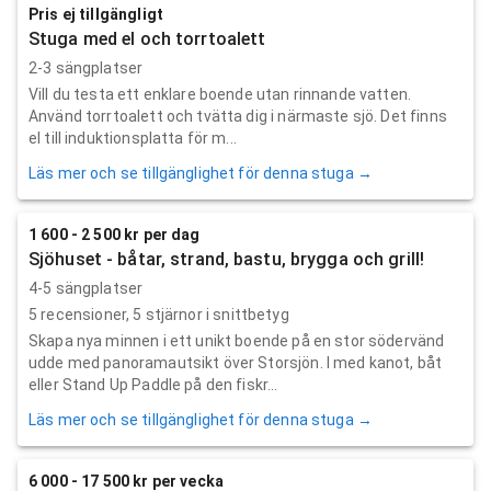
Pris ej tillgängligt
Stuga med el och torrtoalett
2-3 sängplatser
Vill du testa ett enklare boende utan rinnande vatten.
Använd torrtoalett och tvätta dig i närmaste sjö. Det finns
el till induktionsplatta för m...
Läs mer och se tillgänglighet för denna stuga →
1 600 - 2 500 kr per dag
Sjöhuset - båtar, strand, bastu, brygga och grill!
4-5 sängplatser
5
recensioner,
5
stjärnor i snittbetyg
Skapa nya minnen i ett unikt boende på en stor södervänd
udde med panoramautsikt över Storsjön. I med kanot, båt
eller Stand Up Paddle på den fiskr...
Läs mer och se tillgänglighet för denna stuga →
6 000 - 17 500 kr per vecka