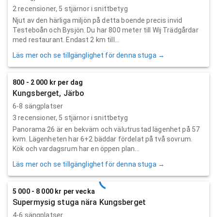
2
recensioner,
5
stjärnor i snittbetyg
Njut av den härliga miljön på detta boende precis invid
Testeboån och Bysjön. Du har 800 meter till Wij Trädgårdar
med restaurant. Endast 2 km till...
Läs mer och se tillgänglighet för denna stuga →
800 - 2 000 kr per dag
Kungsberget, Järbo
6-8 sängplatser
3
recensioner,
5
stjärnor i snittbetyg
Panorama 26 är en bekväm och välutrustad lägenhet på 57
kvm. Lägenheten har 6+2 bäddar fördelat på två sovrum.
Kök och vardagsrum har en öppen plan...
Läs mer och se tillgänglighet för denna stuga →
5 000 - 8 000 kr per vecka
Supermysig stuga nära Kungsberget
4-6 sängplatser