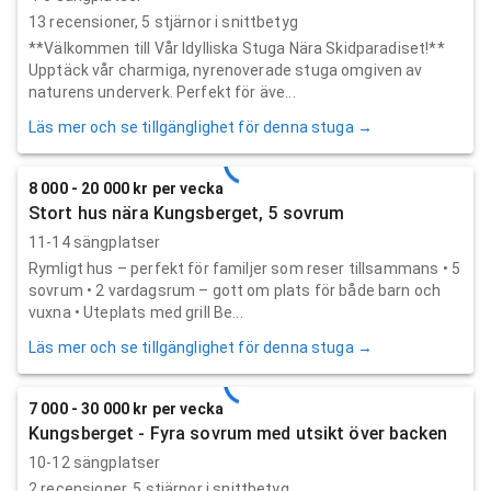
13
recensioner,
5
stjärnor i snittbetyg
**Välkommen till Vår Idylliska Stuga Nära Skidparadiset!**
Upptäck vår charmiga, nyrenoverade stuga omgiven av
naturens underverk. Perfekt för äve...
Läs mer och se tillgänglighet för denna stuga →
8 000 - 20 000 kr per vecka
Stort hus nära Kungsberget, 5 sovrum
11-14 sängplatser
Rymligt hus – perfekt för familjer som reser tillsammans • 5
sovrum • 2 vardagsrum – gott om plats för både barn och
vuxna • Uteplats med grill Be...
Läs mer och se tillgänglighet för denna stuga →
7 000 - 30 000 kr per vecka
Kungsberget - Fyra sovrum med utsikt över backen
10-12 sängplatser
2
recensioner,
5
stjärnor i snittbetyg