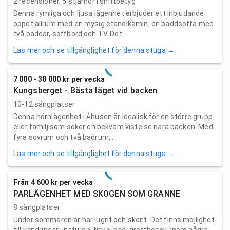
2
recensioner,
5
stjärnor i snittbetyg
Denna rymliga och ljusa lägenhet erbjuder ett inbjudande
öppet allrum med en mysig etanolkamin, en bäddsoffa med
två bäddar, soffbord och TV. Det...
Läs mer och se tillgänglighet för denna stuga →
7 000 - 30 000 kr per vecka
Kungsberget - Bästa läget vid backen
10-12 sängplatser
Denna hörnlägenhet i Åhusen är idealisk för en större grupp
eller familj som söker en bekväm vistelse nära backen. Med
fyra sovrum och två badrum, ...
Läs mer och se tillgänglighet för denna stuga →
Från 4 600 kr per vecka
PARLÄGENHET MED SKOGEN SOM GRANNE
8 sängplatser
Under sommaren är här lugnt och skönt. Det finns möjlighet
till vandringar i naturen, fiske, bad, grottbesök. Inom några