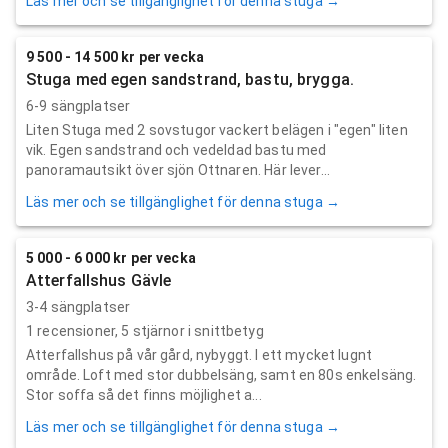
Läs mer och se tillgänglighet för denna stuga →
9 500 - 14 500 kr per vecka
Stuga med egen sandstrand, bastu, brygga.
6-9 sängplatser
Liten Stuga med 2 sovstugor vackert belägen i "egen" liten
vik. Egen sandstrand och vedeldad bastu med
panoramautsikt över sjön Ottnaren. Här lever...
Läs mer och se tillgänglighet för denna stuga →
5 000 - 6 000 kr per vecka
Atterfallshus Gävle
3-4 sängplatser
1
recensioner,
5
stjärnor i snittbetyg
Atterfallshus på vår gård, nybyggt. I ett mycket lugnt
område. Loft med stor dubbelsäng, samt en 80s enkelsäng.
Stor soffa så det finns möjlighet a...
Läs mer och se tillgänglighet för denna stuga →