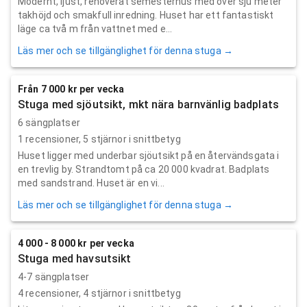
Modernt, ljust, renoverat semesterhus med över sju meter
takhöjd och smakfull inredning. Huset har ett fantastiskt
läge ca två m från vattnet med e...
Läs mer och se tillgänglighet för denna stuga →
Från 7 000 kr per vecka
Stuga med sjöutsikt, mkt nära barnvänlig badplats
6 sängplatser
1
recensioner,
5
stjärnor i snittbetyg
Huset ligger med underbar sjöutsikt på en återvändsgata i
en trevlig by. Strandtomt på ca 20 000 kvadrat. Badplats
med sandstrand. Huset är en vi...
Läs mer och se tillgänglighet för denna stuga →
4 000 - 8 000 kr per vecka
Stuga med havsutsikt
4-7 sängplatser
4
recensioner,
4
stjärnor i snittbetyg