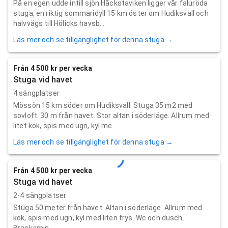
På en egen udde intill sjön Håckstaviken ligger vår faluröda
stuga, en riktig sommaridyll 15 km öster om Hudiksvall och
halvvägs till Hölicks havsb...
Läs mer och se tillgänglighet för denna stuga →
Från 4 500 kr per vecka
Stuga vid havet
4 sängplatser
Mössön 15 km söder om Hudiksvall. Stuga 35 m2 med
sovloft. 30 m från havet. Stor altan i söderläge. Allrum med
litet kök, spis med ugn, kyl me...
Läs mer och se tillgänglighet för denna stuga →
Från 4 500 kr per vecka
Stuga vid havet
2-4 sängplatser
Stuga 50 meter från havet. Altan i söderläge. Allrum med
kök, spis med ugn, kyl med liten frys. Wc och dusch.
Braskamin.