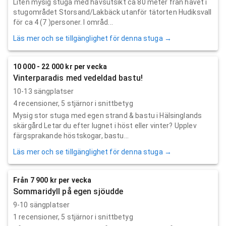
Liten mysig stuga med havsutsikt ca 80 meter från havet i
stugområdet Storsand/Lakbäck utanför tätorten Hudiksvall
för ca 4 (7 )personer. I områd...
Läs mer och se tillgänglighet för denna stuga →
10 000 - 22 000 kr per vecka
Vinterparadis med vedeldad bastu!
10-13 sängplatser
4
recensioner,
5
stjärnor i snittbetyg
Mysig stor stuga med egen strand & bastu i Hälsinglands
skärgård Letar du efter lugnet i höst eller vinter? Upplev
färgsprakande höstskogar, bastu...
Läs mer och se tillgänglighet för denna stuga →
Från 7 900 kr per vecka
Sommaridyll på egen sjöudde
9-10 sängplatser
1
recensioner,
5
stjärnor i snittbetyg