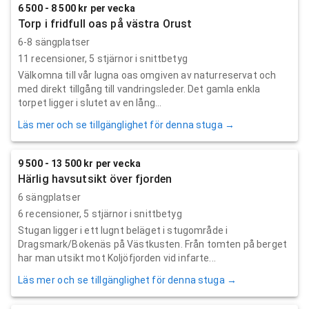
6 500 - 8 500 kr per vecka
Torp i fridfull oas på västra Orust
6-8 sängplatser
11
recensioner,
5
stjärnor i snittbetyg
Välkomna till vår lugna oas omgiven av naturreservat och
med direkt tillgång till vandringsleder. Det gamla enkla
torpet ligger i slutet av en lång...
Läs mer och se tillgänglighet för denna stuga →
9 500 - 13 500 kr per vecka
Härlig havsutsikt över fjorden
6 sängplatser
6
recensioner,
5
stjärnor i snittbetyg
Stugan ligger i ett lugnt beläget i stugområde i
Dragsmark/Bokenäs på Västkusten. Från tomten på berget
har man utsikt mot Koljöfjorden vid infarte...
Läs mer och se tillgänglighet för denna stuga →