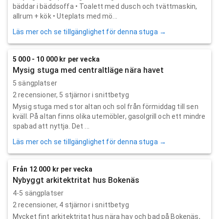
bäddar i bäddsoffa • Toalett med dusch och tvättmaskin,
allrum + kök • Uteplats med mö...
Läs mer och se tillgänglighet för denna stuga →
5 000 - 10 000 kr per vecka
Mysig stuga med centraltläge nära havet
5 sängplatser
2
recensioner,
5
stjärnor i snittbetyg
Mysig stuga med stor altan och sol från förmiddag till sen
kväll. På altan finns olika utemöbler, gasolgrill och ett mindre
spabad att nyttja. Det ...
Läs mer och se tillgänglighet för denna stuga →
Från 12 000 kr per vecka
Nybyggt arkitektritat hus Bokenäs
4-5 sängplatser
2
recensioner,
4
stjärnor i snittbetyg
Mycket fint arkitektritat hus nära hav och bad på Bokenäs,