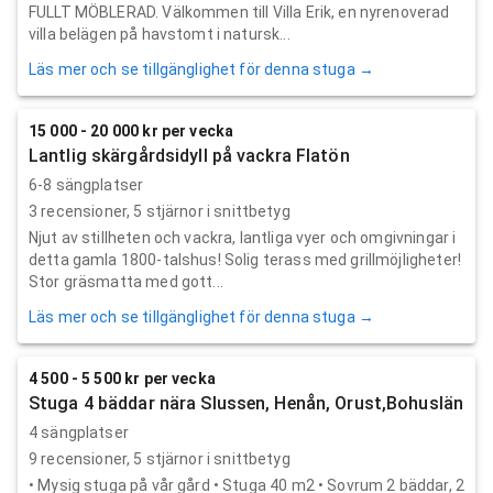
FULLT MÖBLERAD. Välkommen till Villa Erik, en nyrenoverad
villa belägen på havstomt i natursk...
Läs mer och se tillgänglighet för denna stuga →
15 000 - 20 000 kr per vecka
Lantlig skärgårdsidyll på vackra Flatön
6-8 sängplatser
3
recensioner,
5
stjärnor i snittbetyg
Njut av stillheten och vackra, lantliga vyer och omgivningar i
detta gamla 1800-talshus! Solig terass med grillmöjligheter!
Stor gräsmatta med gott...
Läs mer och se tillgänglighet för denna stuga →
4 500 - 5 500 kr per vecka
Stuga 4 bäddar nära Slussen, Henån, Orust,Bohuslän
4 sängplatser
9
recensioner,
5
stjärnor i snittbetyg
• Mysig stuga på vår gård • Stuga 40 m2 • Sovrum 2 bäddar, 2