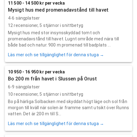
11 500 - 14 500 kr per vecka
Mysigt hus med promenadavstånd till havet
4-6 sängplatser
12
recensioner,
5
stjärnor i snittbetyg
Mysigt hus med stor insynsskyddad tomt och
promenadavstånd till havet. Lugnt område med nära till
både bad och natur. 900 m promenad till badplats ...
Läs mer och se tillgänglighet för denna stuga →
10 950 - 16 950 kr per vecka
Bo 200 m från havet i Slussen på Orust
6-9 sängplatser
10
recensioner,
5
stjärnor i snittbetyg
Bo på härliga Solbacken med skyddat högt läge och sol från
morgon till kväll när solen är framme samt utsikt över Runns
vatten. Det är 200 m till S...
Läs mer och se tillgänglighet för denna stuga →