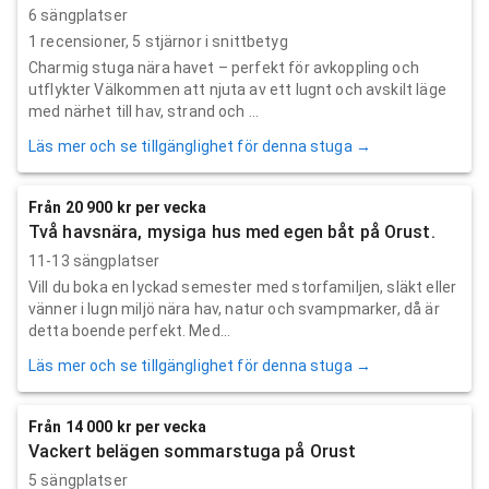
6 sängplatser
1
recensioner,
5
stjärnor i snittbetyg
Charmig stuga nära havet – perfekt för avkoppling och
utflykter Välkommen att njuta av ett lugnt och avskilt läge
med närhet till hav, strand och ...
Läs mer och se tillgänglighet för denna stuga →
Från 20 900 kr per vecka
Två havsnära, mysiga hus med egen båt på Orust.
11-13 sängplatser
Vill du boka en lyckad semester med storfamiljen, släkt eller
vänner i lugn miljö nära hav, natur och svampmarker, då är
detta boende perfekt. Med...
Läs mer och se tillgänglighet för denna stuga →
Från 14 000 kr per vecka
Vackert belägen sommarstuga på Orust
5 sängplatser