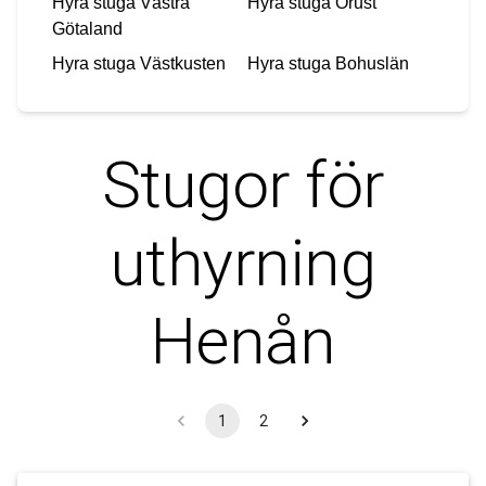
Hyra stuga
Västra
Hyra stuga
Orust
Götaland
Hyra stuga
Västkusten
Hyra stuga
Bohuslän
Stugor för
uthyrning
Henån
1
2