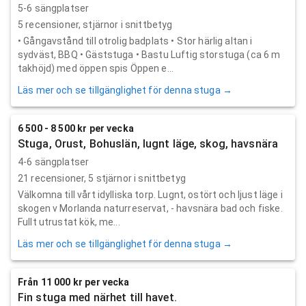
5-6 sängplatser
5
recensioner,
stjärnor i snittbetyg
• Gångavstånd till otrolig badplats • Stor härlig altan i
sydväst, BBQ • Gäststuga • Bastu Luftig storstuga (ca 6 m
takhöjd) med öppen spis Öppen e...
Läs mer och se tillgänglighet för denna stuga →
6 500 - 8 500 kr per vecka
Stuga, Orust, Bohuslän, lugnt läge, skog, havsnära
4-6 sängplatser
21
recensioner,
5
stjärnor i snittbetyg
Välkomna till vårt idylliska torp. Lugnt, ostört och ljust läge i
skogen v Morlanda naturreservat, - havsnära bad och fiske.
Fullt utrustat kök, me...
Läs mer och se tillgänglighet för denna stuga →
Från 11 000 kr per vecka
Fin stuga med närhet till havet.