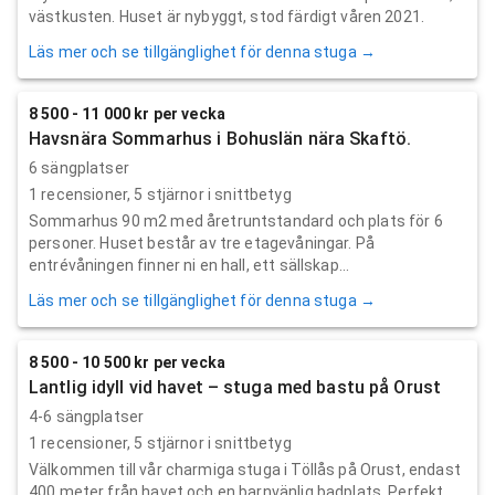
västkusten. Huset är nybyggt, stod färdigt våren 2021.
Läs mer och se tillgänglighet för denna stuga →
8 500 - 11 000 kr per vecka
Havsnära Sommarhus i Bohuslän nära Skaftö.
6 sängplatser
1
recensioner,
5
stjärnor i snittbetyg
Sommarhus 90 m2 med åretruntstandard och plats för 6
personer. Huset består av tre etagevåningar. På
entrévåningen finner ni en hall, ett sällskap...
Läs mer och se tillgänglighet för denna stuga →
8 500 - 10 500 kr per vecka
Lantlig idyll vid havet – stuga med bastu på Orust
4-6 sängplatser
1
recensioner,
5
stjärnor i snittbetyg
Välkommen till vår charmiga stuga i Töllås på Orust, endast
400 meter från havet och en barnvänlig badplats. Perfekt