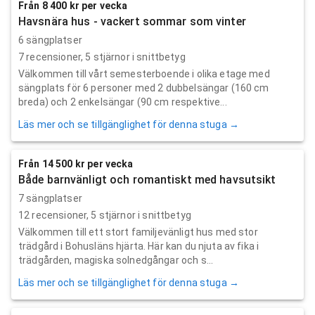
Från 8 400 kr per vecka
Havsnära hus - vackert sommar som vinter
6 sängplatser
7
recensioner,
5
stjärnor i snittbetyg
Välkommen till vårt semesterboende i olika etage med
sängplats för 6 personer med 2 dubbelsängar (160 cm
breda) och 2 enkelsängar (90 cm respektive...
Läs mer och se tillgänglighet för denna stuga →
Från 14 500 kr per vecka
Både barnvänligt och romantiskt med havsutsikt
7 sängplatser
12
recensioner,
5
stjärnor i snittbetyg
Välkommen till ett stort familjevänligt hus med stor
trädgård i Bohusläns hjärta. Här kan du njuta av fika i
trädgården, magiska solnedgångar och s...
Läs mer och se tillgänglighet för denna stuga →