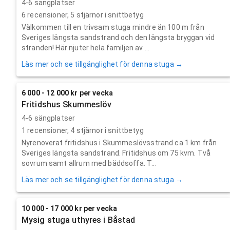
4-6 sängplatser
6
recensioner,
5
stjärnor i snittbetyg
Välkommen till en trivsam stuga mindre än 100 m från
Sveriges längsta sandstrand och den längsta bryggan vid
stranden! Här njuter hela familjen av ...
Läs mer och se tillgänglighet för denna stuga →
6 000 - 12 000 kr per vecka
Fritidshus Skummeslöv
4-6 sängplatser
1
recensioner,
4
stjärnor i snittbetyg
Nyrenoverat fritidshus i Skummeslövsstrand ca 1 km från
Sveriges längsta sandstrand. Fritidshus om 75 kvm. Två
sovrum samt allrum med bäddsoffa. T...
Läs mer och se tillgänglighet för denna stuga →
10 000 - 17 000 kr per vecka
Mysig stuga uthyres i Båstad