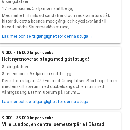
6 sängplatser
17
recensioner,
5
stjärnor i snittbetyg
Med närhet till milsvid sandstrand och vackra naturstråk
hittar du detta boende med gång- och cykelavstånd till
havet! I södra Skummeslövsstrand, ...
Läs mer och se tillgänglighet för denna stuga →
9 000 - 16 000 kr per vecka
Helt nyrenoverad stuga med gäststuga!
8 sängplatser
8
recensioner,
5
stjärnor i snittbetyg
Den stora stugan: 45 kvm med 4 sovplatser. Stort öppet rum
med enskilt sovrum med dubbelsäng och en rum med
våningssäng. Ett fint uterum på 15kvm ...
Läs mer och se tillgänglighet för denna stuga →
9 000 - 35 000 kr per vecka
Villa Lundbo, en central semesterpärla i Båstad