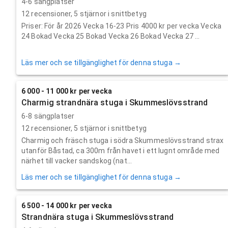
4-6 sängplatser
12
recensioner,
5
stjärnor i snittbetyg
Priser: För år 2026 Vecka 16-23 Pris 4000 kr per vecka Vecka
24 Bokad Vecka 25 Bokad Vecka 26 Bokad Vecka 27 ...
Läs mer och se tillgänglighet för denna stuga →
6 000 - 11 000 kr per vecka
Charmig strandnära stuga i Skummeslövsstrand
6-8 sängplatser
12
recensioner,
5
stjärnor i snittbetyg
Charmig och fräsch stuga i södra Skummeslövsstrand strax
utanför Båstad, ca 300m från havet i ett lugnt område med
närhet till vacker sandskog (nat...
Läs mer och se tillgänglighet för denna stuga →
6 500 - 14 000 kr per vecka
Strandnära stuga i Skummeslövsstrand