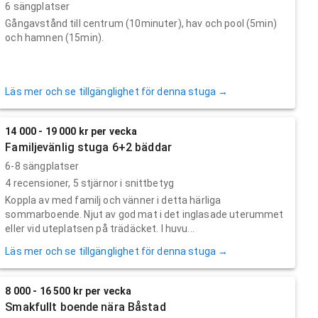
6 sängplatser
Gångavstånd till centrum (10minuter), hav och pool (5min)
och hamnen (15min).
Läs mer och se tillgänglighet för denna stuga →
14 000 - 19 000 kr per vecka
Familjevänlig stuga 6+2 bäddar
6-8 sängplatser
4
recensioner,
5
stjärnor i snittbetyg
Koppla av med familj och vänner i detta härliga
sommarboende. Njut av god mat i det inglasade uterummet
eller vid uteplatsen på trädäcket. I huvu...
Läs mer och se tillgänglighet för denna stuga →
8 000 - 16 500 kr per vecka
Smakfullt boende nära Båstad