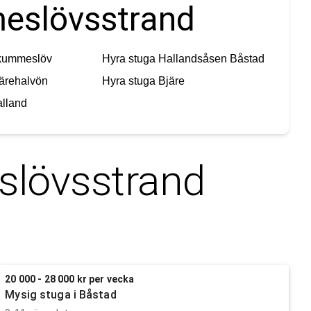
meslövsstrand
kummeslöv
Hyra stuga
Hallandsåsen Båstad
ärehalvön
Hyra stuga
Bjäre
lland
lövsstrand
20 000 - 28 000 kr per vecka
Mysig stuga i Båstad