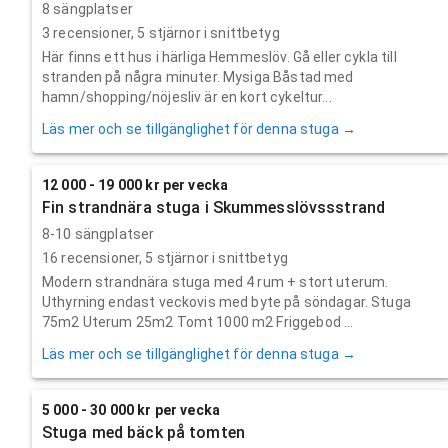
8 sängplatser
3
recensioner,
5
stjärnor i snittbetyg
Här finns ett hus i härliga Hemmeslöv. Gå eller cykla till
stranden på några minuter. Mysiga Båstad med
hamn/shopping/nöjesliv är en kort cykeltur...
Läs mer och se tillgänglighet för denna stuga →
12 000 - 19 000 kr per vecka
Fin strandnära stuga i Skummesslövssstrand
8-10 sängplatser
16
recensioner,
5
stjärnor i snittbetyg
Modern strandnära stuga med 4 rum + stort uterum.
Uthyrning endast veckovis med byte på söndagar. Stuga
75m2 Uterum 25m2 Tomt 1000 m2 Friggebod ...
Läs mer och se tillgänglighet för denna stuga →
5 000 - 30 000 kr per vecka
Stuga med bäck på tomten