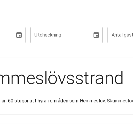
Utcheckning
Antal gäs
emmeslövsstrand
er än 60 stugor att hyra i områden som
Hemmeslöv
,
Skummeslöv