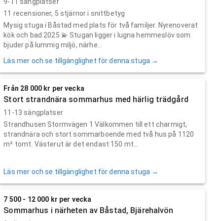
9-11 sängplatser
11
recensioner,
5
stjärnor i snittbetyg
Mysig stuga i Båstad med plats för två familjer. Nyrenoverat
kök och bad 2025 💫 Stugan ligger i lugna hemmeslöv som
bjuder på lummig miljö, närhe...
Läs mer och se tillgänglighet för denna stuga →
Från 28 000 kr per vecka
Stort strandnära sommarhus med härlig trädgård
11-13 sängplatser
Strandhusen Stormvägen 1 Välkommen till ett charmigt,
strandnära och stort sommarboende med två hus på 1120
m² tomt. Västerut är det endast 150 mt...
Läs mer och se tillgänglighet för denna stuga →
7 500 - 12 000 kr per vecka
Sommarhus i närheten av Båstad, Bjärehalvön