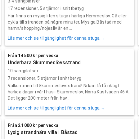
3-4 sängplatser
17
recensioner,
5
stjärnor i snittbetyg
Här finns en mysig liten stuga i härliga Hemmeslöv. Gå eller
cykla till stranden på några minuter. Mysiga Båstad med
hamn/shopping/nöjesliv är en ...
Läs mer och se tillgänglighet för denna stuga →
Från 14 500 kr per vecka
Underbara Skummeslövsstrand
10 sängplatser
7
recensioner,
5
stjärnor i snittbetyg
Välkommen till Skummeslövsstrand! Ni kan få få riktigt
härliga dagar i vårt hus i Skummeslöv, Norra Kustvägen 46 A.
Det ligger 200 meter från hav...
Läs mer och se tillgänglighet för denna stuga →
Från 21 000 kr per vecka
Lyxig strandnära villa i Båstad