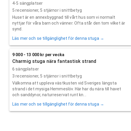
4-5 sängplatser
5
recensioner,
5
stjärnor i snittbetyg
Huset är en annexbyggnad till vårt hus som vi normalt
nyttjar för våra barn och vänner. Ofta står den tom vilket är
synd.
Läs mer och se tillgänglighet för denna stuga →
9 000 - 13 000 kr per vecka
Charmig stuga nära fantastisk strand
6 sängplatser
3
recensioner,
5
stjärnor i snittbetyg
Välkomna att uppleva västkusten vid Sveriges längsta
strand i det mysiga Hemmeslöv. Här har du nära till havet
och sanddynor, naturreservat runt kn...
Läs mer och se tillgänglighet för denna stuga →