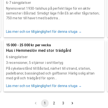
6-7 sängplatser
Nyrenoverat 1930-talshus på perfekt läge för en aktiv
semester i Båstad. Smidigt läge från E6:an eller tågstation;
750 meter till havet med badstra...
Läs mer och se tillgänglighet för denna stuga →
15 000 - 25 000 kr per vecka
Hus i Hemmeslöv med stor trädgård
6 sängplatser
3
recensioner,
5
stjärnor i snittbetyg
På cykelavstånd till Båstad, närhet till strand, station,
padelbanor, bassängbad och golfbanor. Härlig solig altan
med grill och trädgård för sprin...
Läs mer och se tillgänglighet för denna stuga →
1
2
3