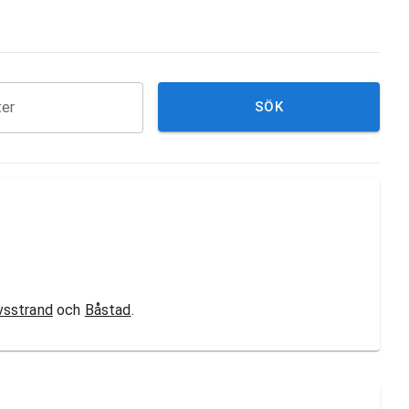
ter
SÖK
sstrand
och
Båstad
.