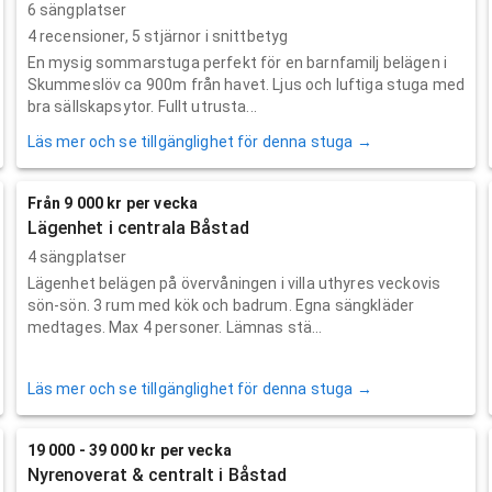
6 sängplatser
4
recensioner,
5
stjärnor i snittbetyg
En mysig sommarstuga perfekt för en barnfamilj belägen i
Skummeslöv ca 900m från havet. Ljus och luftiga stuga med
bra sällskapsytor. Fullt utrusta...
Läs mer och se tillgänglighet för denna stuga →
Från 9 000 kr per vecka
Lägenhet i centrala Båstad
4 sängplatser
Lägenhet belägen på övervåningen i villa uthyres veckovis
sön-sön. 3 rum med kök och badrum. Egna sängkläder
medtages. Max 4 personer. Lämnas stä...
Läs mer och se tillgänglighet för denna stuga →
19 000 - 39 000 kr per vecka
Nyrenoverat & centralt i Båstad