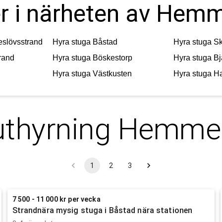
er i närheten av Hem
slövsstrand
Hyra stuga
Båstad
Hyra stuga
S
rand
Hyra stuga
Böskestorp
Hyra stuga
Bj
Hyra stuga
Västkusten
Hyra stuga
Ha
uthyrning
Hemmes
1
2
3
7 500 - 11 000 kr per vecka
Strandnära mysig stuga i Båstad nära stationen