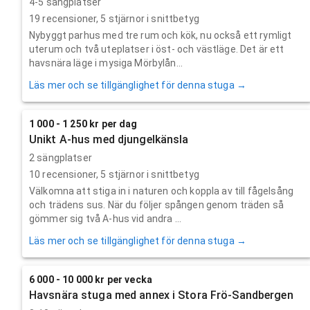
4-5 sängplatser
19
recensioner,
5
stjärnor i snittbetyg
Nybyggt parhus med tre rum och kök, nu också ett rymligt
uterum och två uteplatser i öst- och västläge. Det är ett
havsnära läge i mysiga Mörbylån...
Läs mer och se tillgänglighet för denna stuga →
1 000 - 1 250 kr per dag
Unikt A-hus med djungelkänsla
2 sängplatser
10
recensioner,
5
stjärnor i snittbetyg
Välkomna att stiga in i naturen och koppla av till fågelsång
och trädens sus. När du följer spången genom träden så
gömmer sig två A-hus vid andra ...
Läs mer och se tillgänglighet för denna stuga →
6 000 - 10 000 kr per vecka
Havsnära stuga med annex i Stora Frö-Sandbergen