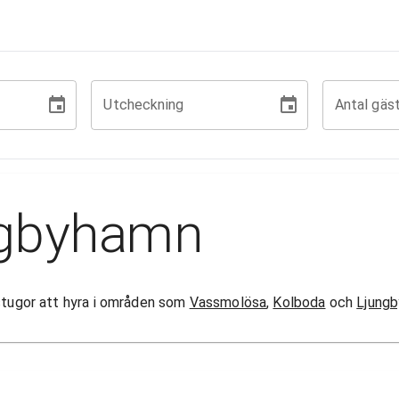
Utcheckning
Antal gäs
agbyhamn
 stugor att hyra i områden som
Vassmolösa
,
Kolboda
och
Ljung