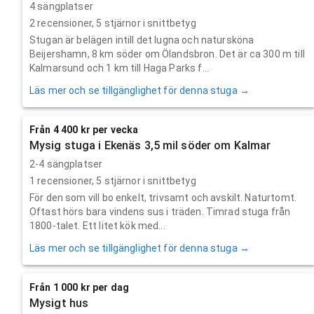
4 sängplatser
2
recensioner,
5
stjärnor i snittbetyg
Stugan är belägen intill det lugna och natursköna
Beijershamn, 8 km söder om Ölandsbron. Det är ca 300 m till
Kalmarsund och 1 km till Haga Parks f...
Läs mer och se tillgänglighet för denna stuga →
Från 4 400 kr per vecka
Mysig stuga i Ekenäs 3,5 mil söder om Kalmar
2-4 sängplatser
1
recensioner,
5
stjärnor i snittbetyg
För den som vill bo enkelt, trivsamt och avskilt. Naturtomt.
Oftast hörs bara vindens sus i träden. Timrad stuga från
1800-talet. Ett litet kök med...
Läs mer och se tillgänglighet för denna stuga →
Från 1 000 kr per dag
Mysigt hus