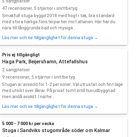
5 sängplatser
47
recensioner,
5
stjärnor i snittbetyg
Smakfull stuga byggd 2018 med högt i tak, bra standard
med stora härliga fönsterpartier mot altanen. Här har du
nära till långgrunda bad och mysiga...
Läs mer och se tillgänglighet för denna stuga →
Pris ej tillgängligt
Haga Park, Beijershamn, Attefallshus
2 sängplatser
9
recensioner,
5
stjärnor i snittbetyg
Stugan är avsedd för 1-2 personer. Väl utrustat och fint läge
med utsikt över åkrar. På privat tomt intill huvudbyggnad
men ändå avskilt. I närhe...
Läs mer och se tillgänglighet för denna stuga →
5 000 - 7 000 kr per vecka
Stuga i Sandviks stugområde söder om Kalmar