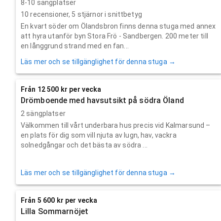
8-10 sängplatser
10
recensioner,
5
stjärnor i snittbetyg
En kvart söder om Ölandsbron finns denna stuga med annex
att hyra utanför byn Stora Frö - Sandbergen. 200 meter till
en långgrund strand med en fan...
Läs mer och se tillgänglighet för denna stuga →
Från 12 500 kr per vecka
Drömboende med havsutsikt på södra Öland
2 sängplatser
Välkommen till vårt underbara hus precis vid Kalmarsund –
en plats för dig som vill njuta av lugn, hav, vackra
solnedgångar och det bästa av södra ...
Läs mer och se tillgänglighet för denna stuga →
Från 5 600 kr per vecka
Lilla Sommarnöjet