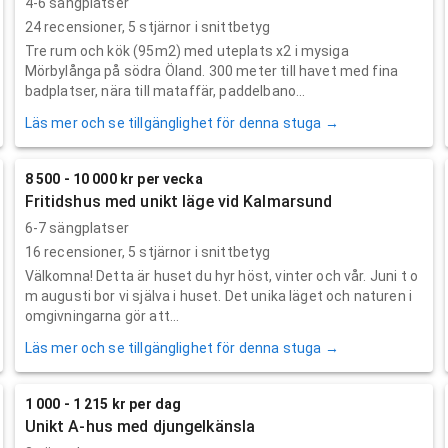
4-6 sängplatser
24
recensioner,
5
stjärnor i snittbetyg
Tre rum och kök (95m2) med uteplats x2 i mysiga
Mörbylånga på södra Öland. 300 meter till havet med fina
badplatser, nära till mataffär, paddelbano...
Läs mer och se tillgänglighet för denna stuga →
8 500 - 10 000 kr per vecka
Fritidshus med unikt läge vid Kalmarsund
6-7 sängplatser
16
recensioner,
5
stjärnor i snittbetyg
Välkomna! Detta är huset du hyr höst, vinter och vår. Juni t o
m augusti bor vi själva i huset. Det unika läget och naturen i
omgivningarna gör att...
Läs mer och se tillgänglighet för denna stuga →
1 000 - 1 215 kr per dag
Unikt A-hus med djungelkänsla