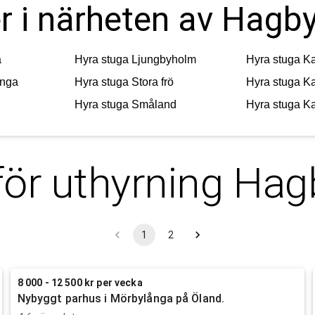
er i närheten av Hag
a
Hyra stuga
Ljungbyholm
Hyra stuga
K
ånga
Hyra stuga
Stora frö
Hyra stuga
K
Hyra stuga
Småland
Hyra stuga
Ka
för uthyrning
Hag
1
2
8 000 - 12 500 kr per vecka
Nybyggt parhus i Mörbylånga på Öland.