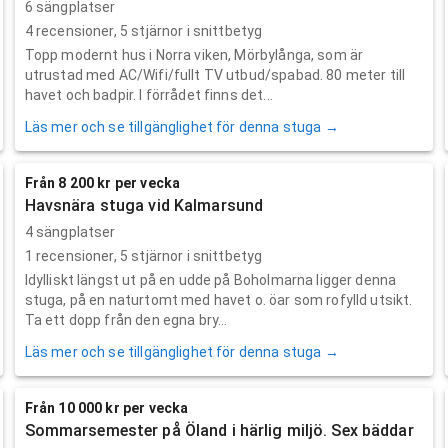
6 sängplatser
4
recensioner,
5
stjärnor i snittbetyg
Topp modernt hus i Norra viken, Mörbylånga, som är
utrustad med AC/Wifi/fullt TV utbud/spabad. 80 meter till
havet och badpir. I förrådet finns det...
Läs mer och se tillgänglighet för denna stuga →
Från 8 200 kr per vecka
Havsnära stuga vid Kalmarsund
4 sängplatser
1
recensioner,
5
stjärnor i snittbetyg
Idylliskt längst ut på en udde på Boholmarna ligger denna
stuga, på en naturtomt med havet o. öar som rofylld utsikt.
Ta ett dopp från den egna bry...
Läs mer och se tillgänglighet för denna stuga →
Från 10 000 kr per vecka
Sommarsemester på Öland i härlig miljö. Sex bäddar