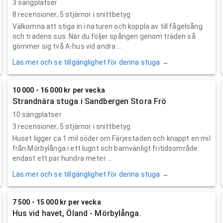
3 sängplatser
8
recensioner,
5
stjärnor i snittbetyg
Välkomna att stiga in i naturen och koppla av till fågelsång
och trädens sus. När du följer spången genom träden så
gömmer sig två A-hus vid andra ...
Läs mer och se tillgänglighet för denna stuga →
10 000 - 16 000 kr per vecka
Strandnära stuga i Sandbergen Stora Frö
10 sängplatser
3
recensioner,
5
stjärnor i snittbetyg
Huset ligger ca 1 mil söder om Färjestaden och knappt en mil
från Mörbylånga i ett lugnt och barnvänligt fritidsområde
endast ett par hundra meter ...
Läs mer och se tillgänglighet för denna stuga →
7 500 - 15 000 kr per vecka
Hus vid havet, Öland - Mörbylånga.