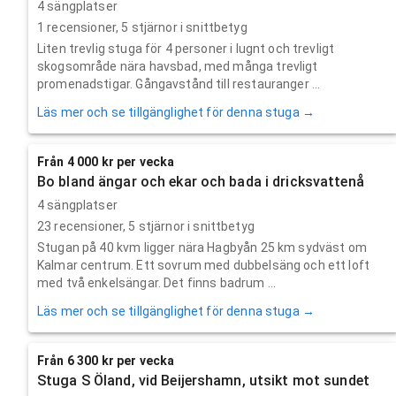
4 sängplatser
1
recensioner,
5
stjärnor i snittbetyg
Liten trevlig stuga för 4 personer i lugnt och trevligt
skogsområde nära havsbad, med många trevligt
promenadstigar. Gångavstånd till restauranger ...
Läs mer och se tillgänglighet för denna stuga →
Från 4 000 kr per vecka
Bo bland ängar och ekar och bada i dricksvattenå
4 sängplatser
23
recensioner,
5
stjärnor i snittbetyg
Stugan på 40 kvm ligger nära Hagbyån 25 km sydväst om
Kalmar centrum. Ett sovrum med dubbelsäng och ett loft
med två enkelsängar. Det finns badrum ...
Läs mer och se tillgänglighet för denna stuga →
Från 6 300 kr per vecka
Stuga S Öland, vid Beijershamn, utsikt mot sundet