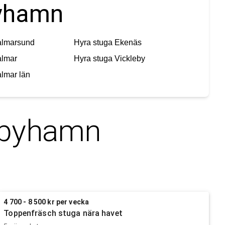
byhamn
almarsund
Hyra stuga
Ekenäs
almar
Hyra stuga
Vickleby
lmar län
byhamn
4 700 - 8 500 kr per vecka
Toppenfräsch stuga nära havet