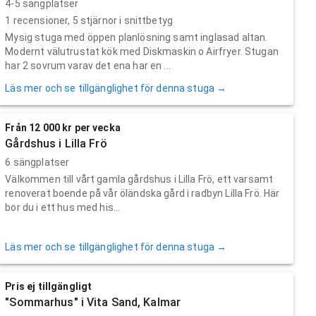
4-5 sängplatser
1
recensioner,
5
stjärnor i snittbetyg
Mysig stuga med öppen planlösning samt inglasad altan.
Modernt välutrustat kök med Diskmaskin o Airfryer. Stugan
har 2 sovrum varav det ena har en ...
Läs mer och se tillgänglighet för denna stuga →
Från 12 000 kr per vecka
Gårdshus i Lilla Frö
6 sängplatser
Välkommen till vårt gamla gårdshus i Lilla Frö, ett varsamt
renoverat boende på vår öländska gård i radbyn Lilla Frö. Här
bor du i ett hus med his...
Läs mer och se tillgänglighet för denna stuga →
Pris ej tillgängligt
"Sommarhus" i Vita Sand, Kalmar