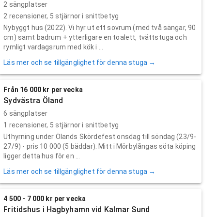
2 sängplatser
2
recensioner,
5
stjärnor i snittbetyg
Nybyggt hus (2022). Vi hyr ut ett sovrum (med två sängar, 90
cm) samt badrum + ytterligare en toalett, tvättstuga och
rymligt vardagsrum med kök i ...
Läs mer och se tillgänglighet för denna stuga →
Från 16 000 kr per vecka
Sydvästra Öland
6 sängplatser
1
recensioner,
5
stjärnor i snittbetyg
Uthyrning under Ölands Skördefest onsdag till söndag (23/9-
27/9) - pris 10 000 (5 bäddar). Mitt i Mörbylångas söta köping
ligger detta hus för en ...
Läs mer och se tillgänglighet för denna stuga →
4 500 - 7 000 kr per vecka
Fritidshus i Hagbyhamn vid Kalmar Sund