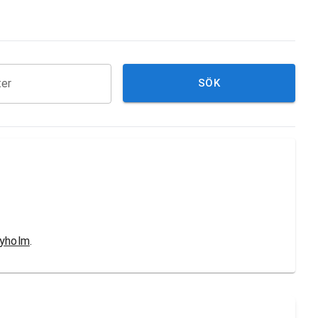
ter
SÖK
byholm
.