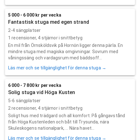
5 000 - 6 000 kr per vecka
Fantastisk stuga med egen strand
2-4 sängplatser
1
recensioner,
4
stjärnor i snittbetyg
En mil från Örnsköldsvik på Hornön ligger denna pärla. En
mindre stuga med magiska omgivningar. Sovrum med
våningssäng och vardagsrum med bäddsoff...
Läs mer och se tillgänglighet för denna stuga →
6 000 - 7 800 kr per vecka
Solig stuga vid Höga Kusten
5-6 sängplatser
2
recensioner,
4
stjärnor i snittbetyg
Soligt hus med trädgard och all komfort. På gångavstånd
från Höga Kustenleden och båt till Trysunda, nära
Skuleskogens nationalpark, ... Nära havet...
Läs mer och se tillgänglighet för denna stuga →