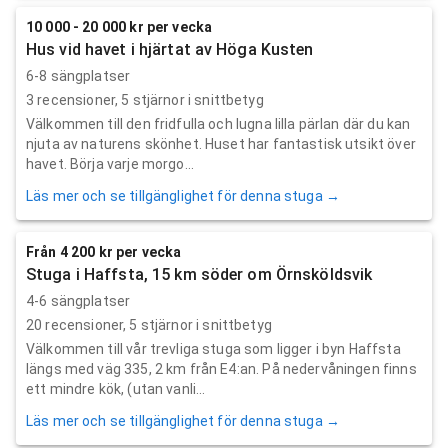
10 000 - 20 000 kr per vecka
Hus vid havet i hjärtat av Höga Kusten
6-8 sängplatser
3
recensioner,
5
stjärnor i snittbetyg
Välkommen till den fridfulla och lugna lilla pärlan där du kan
njuta av naturens skönhet. Huset har fantastisk utsikt över
havet. Börja varje morgo...
Läs mer och se tillgänglighet för denna stuga →
Från 4 200 kr per vecka
Stuga i Haffsta, 15 km söder om Örnsköldsvik
4-6 sängplatser
20
recensioner,
5
stjärnor i snittbetyg
Välkommen till vår trevliga stuga som ligger i byn Haffsta
längs med väg 335, 2 km från E4:an. På nedervåningen finns
ett mindre kök, (utan vanli...
Läs mer och se tillgänglighet för denna stuga →