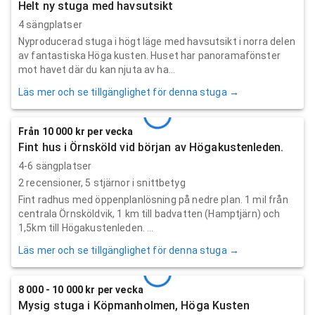
Helt ny stuga med havsutsikt
4 sängplatser
Nyproducerad stuga i högt läge med havsutsikt i norra delen
av fantastiska Höga kusten. Huset har panoramafönster
mot havet där du kan njuta av ha...
Läs mer och se tillgänglighet för denna stuga →
Från 10 000 kr per vecka
Fint hus i Örnsköld vid början av Högakustenleden.
4-6 sängplatser
2
recensioner,
5
stjärnor i snittbetyg
Fint radhus med öppenplanlösning på nedre plan. 1 mil från
centrala Örnsköldvik, 1 km till badvatten (Hamptjärn) och
1,5km till Högakustenleden. ...
Läs mer och se tillgänglighet för denna stuga →
8 000 - 10 000 kr per vecka
Mysig stuga i Köpmanholmen, Höga Kusten