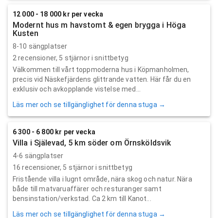
12 000 - 18 000 kr per vecka
Modernt hus m havstomt & egen brygga i Höga
Kusten
8-10 sängplatser
2
recensioner,
5
stjärnor i snittbetyg
Välkommen till vårt toppmoderna hus i Köpmanholmen,
precis vid Näskefjärdens glittrande vatten. Här får du en
exklusiv och avkopplande vistelse med...
Läs mer och se tillgänglighet för denna stuga →
6 300 - 6 800 kr per vecka
Villa i Själevad, 5 km söder om Örnsköldsvik
4-6 sängplatser
16
recensioner,
5
stjärnor i snittbetyg
Fristående villa i lugnt område, nära skog och natur. Nära
både till matvaruaffärer och resturanger samt
bensinstation/verkstad. Ca 2 km till Kanot...
Läs mer och se tillgänglighet för denna stuga →