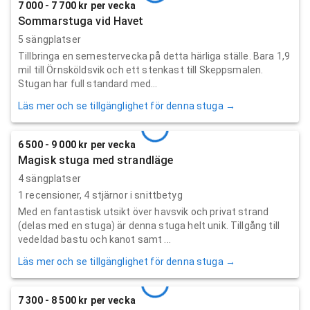
7 000 - 7 700 kr per vecka
Sommarstuga vid Havet
5 sängplatser
Tillbringa en semestervecka på detta härliga ställe. Bara 1,9
mil till Örnsköldsvik och ett stenkast till Skeppsmalen.
Stugan har full standard med...
Läs mer och se tillgänglighet för denna stuga →
6 500 - 9 000 kr per vecka
Magisk stuga med strandläge
4 sängplatser
1
recensioner,
4
stjärnor i snittbetyg
Med en fantastisk utsikt över havsvik och privat strand
(delas med en stuga) är denna stuga helt unik. Tillgång till
vedeldad bastu och kanot samt ...
Läs mer och se tillgänglighet för denna stuga →
7 300 - 8 500 kr per vecka