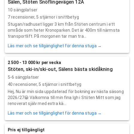
Sälen, Stöten Snöflingevägen 12A
10 sängplatser
7
recensioner,
5
stjärnor i snittbetyg
Stugan/radhuset ligger 3 km från Stöten centrum i ett
område som heter Kronoparken. Det är 400m till närmsta
transportlift. På morgonen tar man tra...
Läs mer och se tillgänglighet för denna stuga →
2 500 - 13 000 kr per vecka
Stöten, ski-in/ski-out, Sälens bästa skidåkning
5-6 sängplatser
40
recensioner,
5
stjärnor i snittbetyg
Hej, Nu är min sida uppdaterad för bokning av nästa säsong
2026/27😀 Välkomna till min fina lgh i Stöten Mitt som jag
renoverat själv med extra kä...
Läs mer och se tillgänglighet för denna stuga →
Pris ej tillgängligt