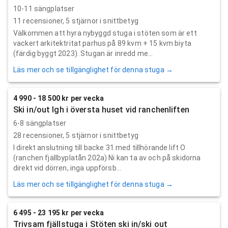
10-11 sängplatser
11
recensioner,
5
stjärnor i snittbetyg
Välkommen att hyra nybyggd stuga i stöten som är ett
vackert arkitektritat parhus på 89 kvm + 15 kvm biyta
(färdig byggt 2023). Stugan är inredd me...
Läs mer och se tillgänglighet för denna stuga →
4 990 - 18 500 kr per vecka
Ski in/out lgh i översta huset vid ranchenliften
6-8 sängplatser
28
recensioner,
5
stjärnor i snittbetyg
I direkt anslutning till backe 31 med tillhörande lift O
(ranchen fjällbyplatån 202a) Ni kan ta av och på skidorna
direkt vid dörren, inga uppförsb...
Läs mer och se tillgänglighet för denna stuga →
6 495 - 23 195 kr per vecka
Trivsam fjällstuga i Stöten ski in/ski out