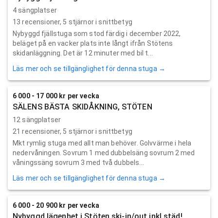
4 sängplatser
13
recensioner,
5
stjärnor i snittbetyg
Nybyggd fjällstuga som stod färdig i december 2022,
beläget på en vacker plats inte långt ifrån Stötens
skidanläggning. Det är 12 minuter med bil t...
Läs mer och se tillgänglighet för denna stuga →
6 000 - 17 000 kr per vecka
SÄLENS BÄSTA SKIDÅKNING, STÖTEN
12 sängplatser
21
recensioner,
5
stjärnor i snittbetyg
Mkt rymlig stuga med allt man behöver. Golvvärme i hela
nedervåningen. Sovrum 1 med dubbelsäng sovrum 2 med
våningssäng sovrum 3 med två dubbels...
Läs mer och se tillgänglighet för denna stuga →
6 000 - 20 900 kr per vecka
Nybyggd lägenhet i Stöten ski-in/out inkl städ!