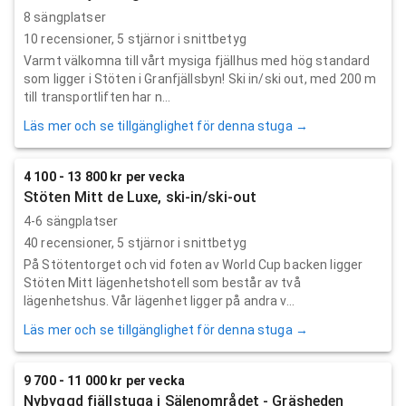
8 sängplatser
10
recensioner,
5
stjärnor i snittbetyg
Varmt välkomna till vårt mysiga fjällhus med hög standard
som ligger i Stöten i Granfjällsbyn! Ski in/ski out, med 200 m
till transportliften har n...
Läs mer och se tillgänglighet för denna stuga →
4 100 - 13 800 kr per vecka
Stöten Mitt de Luxe, ski-in/ski-out
4-6 sängplatser
40
recensioner,
5
stjärnor i snittbetyg
På Stötentorget och vid foten av World Cup backen ligger
Stöten Mitt lägenhetshotell som består av två
lägenhetshus. Vår lägenhet ligger på andra v...
Läs mer och se tillgänglighet för denna stuga →
9 700 - 11 000 kr per vecka
Nybyggd fjällstuga i Sälenområdet - Gräsheden