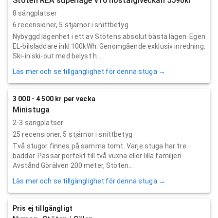
Stöten REA superläge v16 nostalgiveckan 5590kr
8 sängplatser
6
recensioner,
5
stjärnor i snittbetyg
Nybyggd lägenhet i ett av Stötens absolut bästa lägen. Egen
EL-bilsladdare inkl 100kWh. Genomgående exklusiv inredning.
Ski-in ski-out med belyst h...
Läs mer och se tillgänglighet för denna stuga →
3 000 - 4 500 kr per vecka
Ministuga
2-3 sängplatser
25
recensioner,
5
stjärnor i snittbetyg
Två stugor finnes på samma tomt. Varje stuga har tre
bäddar. Passar perfekt till två vuxna eller lilla familjen.
Avstånd Görälven 200 meter, Stöten...
Läs mer och se tillgänglighet för denna stuga →
Pris ej tillgängligt