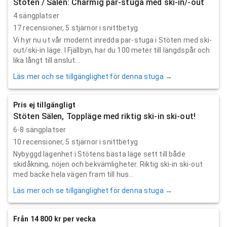
Stöten / Sälen: Charmig par-stuga med ski-in/-out
4 sängplatser
17
recensioner,
5
stjärnor i snittbetyg
Vi hyr nu ut vår modernt inredda par-stuga i Stöten med ski-
out/ski-in läge. I Fjällbyn, har du 100 meter till längdspår och
lika långt till anslut...
Läs mer och se tillgänglighet för denna stuga →
Pris ej tillgängligt
Stöten Sälen, Toppläge med riktig ski-in ski-out!
6-8 sängplatser
10
recensioner,
5
stjärnor i snittbetyg
Nybyggd lägenhet i Stötens bästa läge sett till både
skidåkning, nöjen och bekvämligheter. Riktig ski-in ski-out
med backe hela vägen fram till hus...
Läs mer och se tillgänglighet för denna stuga →
Från 14 800 kr per vecka