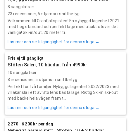
8 sängplatser
23
recensioner,
5
stjärnor i snittbetyg
Välkommen till Granfjällspisten! En nybyggd lägenhet 2021
med hög standard och perfekt läge med utsikt utöver det
vanliga! Ski-in/out, 20 meter ti...
Läs mer och se tillgänglighet för denna stuga →
Pris ej tillgängligt
Stöten Sälen, 10 bäddar. från 4990kr
10 sängplatser
8
recensioner,
5
stjärnor i snittbetyg
Perfekt för två familjer. Nybyggd lägenhet 2022/2023 med
villakänsla i ett av Stötens bästa läge. Riktig Ski-in ski-out
med backe hela vägen fram t...
Läs mer och se tillgänglighet för denna stuga →
2 270 - 6 200 kr per dag
Nybyggt parhus mitt i Stöten, 10 + 2 bäddar