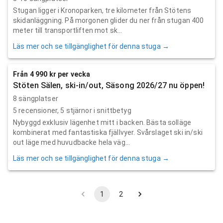
Stugan ligger i Kronoparken, tre kilometer från Stötens
skidanläggning. På morgonen glider du ner från stugan 400
meter till transportliften mot sk...
Läs mer och se tillgänglighet för denna stuga →
Från 4 990 kr per vecka
Stöten Sälen, ski-in/out, Säsong 2026/27 nu öppen!
8 sängplatser
5
recensioner,
5
stjärnor i snittbetyg
Nybyggd exklusiv lägenhet mitt i backen. Bästa solläge
kombinerat med fantastiska fjällvyer. Svårslaget ski in/ski
out läge med huvudbacke hela väg...
Läs mer och se tillgänglighet för denna stuga →
1
2