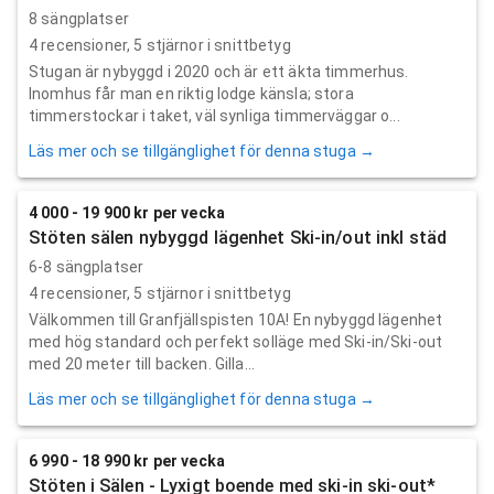
8 sängplatser
4
recensioner,
5
stjärnor i snittbetyg
Stugan är nybyggd i 2020 och är ett äkta timmerhus.
Inomhus får man en riktig lodge känsla; stora
timmerstockar i taket, väl synliga timmerväggar o...
Läs mer och se tillgänglighet för denna stuga →
4 000 - 19 900 kr per vecka
Stöten sälen nybyggd lägenhet Ski-in/out inkl städ
6-8 sängplatser
4
recensioner,
5
stjärnor i snittbetyg
Välkommen till Granfjällspisten 10A! En nybyggd lägenhet
med hög standard och perfekt solläge med Ski-in/Ski-out
med 20 meter till backen. Gilla...
Läs mer och se tillgänglighet för denna stuga →
6 990 - 18 990 kr per vecka
Stöten i Sälen - Lyxigt boende med ski-in ski-out*