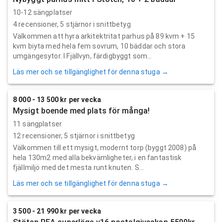
10-12 sängplatser
4
recensioner,
5
stjärnor i snittbetyg
Välkommen att hyra arkitektritat parhus på 89 kvm + 15
kvm biyta med hela fem sovrum, 10 bäddar och stora
umgängesytor. I Fjällvyn, färdigbyggt som...
Läs mer och se tillgänglighet för denna stuga →
8 000 - 13 500 kr per vecka
Mysigt boende med plats för många!
11 sängplatser
12
recensioner,
5
stjärnor i snittbetyg
Välkommen till ett mysigt, modernt torp (byggt 2008) på
hela 130m2 med alla bekvämligheter, i en fantastisk
fjällmiljö med det mesta runt knuten. S...
Läs mer och se tillgänglighet för denna stuga →
3 500 - 21 990 kr per vecka