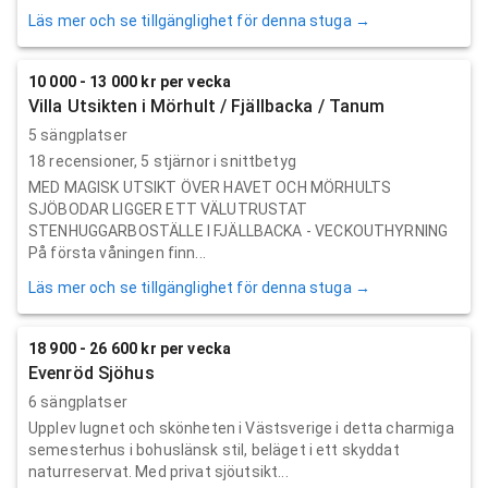
Läs mer och se tillgänglighet för denna stuga →
10 000 - 13 000 kr per vecka
Villa Utsikten i Mörhult / Fjällbacka / Tanum
5 sängplatser
18
recensioner,
5
stjärnor i snittbetyg
MED MAGISK UTSIKT ÖVER HAVET OCH MÖRHULTS
SJÖBODAR LIGGER ETT VÄLUTRUSTAT
STENHUGGARBOSTÄLLE I FJÄLLBACKA - VECKOUTHYRNING
På första våningen finn...
Läs mer och se tillgänglighet för denna stuga →
18 900 - 26 600 kr per vecka
Evenröd Sjöhus
6 sängplatser
Upplev lugnet och skönheten i Västsverige i detta charmiga
semesterhus i bohuslänsk stil, beläget i ett skyddat
naturreservat. Med privat sjöutsikt...