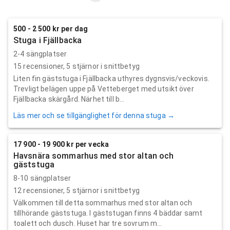
500 - 2 500 kr per dag
Stuga i Fjällbacka
2-4 sängplatser
15
recensioner,
5
stjärnor i snittbetyg
Liten fin gäststuga i Fjällbacka uthyres dygnsvis/veckovis.
Trevligt belägen uppe på Vetteberget med utsikt över
Fjällbacka skärgård. Närhet till b...
Läs mer och se tillgänglighet för denna stuga →
17 900 - 19 900 kr per vecka
Havsnära sommarhus med stor altan och
gäststuga
8-10 sängplatser
12
recensioner,
5
stjärnor i snittbetyg
Välkommen till detta sommarhus med stor altan och
tillhörande gäststuga. I gäststugan finns 4 bäddar samt
toalett och dusch. Huset har tre sovrum m...