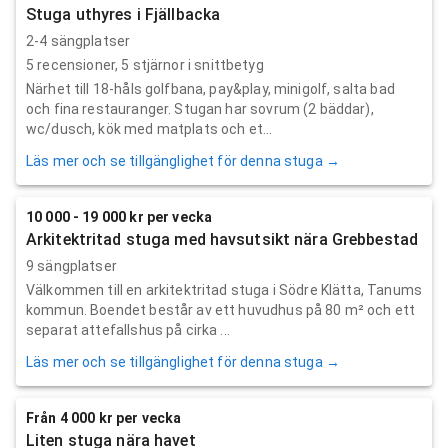
Stuga uthyres i Fjällbacka
2-4 sängplatser
5
recensioner,
5
stjärnor i snittbetyg
Närhet till 18-håls golfbana, pay&play, minigolf, salta bad
och fina restauranger. Stugan har sovrum (2 bäddar),
wc/dusch, kök med matplats och et...
Läs mer och se tillgänglighet för denna stuga →
10 000 - 19 000 kr per vecka
Arkitektritad stuga med havsutsikt nära Grebbestad
9 sängplatser
Välkommen till en arkitektritad stuga i Södre Klätta, Tanums
kommun. Boendet består av ett huvudhus på 80 m² och ett
separat attefallshus på cirka ...
Läs mer och se tillgänglighet för denna stuga →
Från 4 000 kr per vecka
Liten stuga nära havet