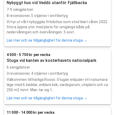
Nybyggt hus vid Veddö utanför Fjällbacka
7-9 sängplatser
8
recensioner,
5
stjärnor i snittbetyg
Vi hyr ut vårt nybyggda fritidshus som stod klart våren 2022.
Stora öppna ytor med plats för umgänge både på
nedervåningen och övervåningen. 5 sovr...
Läs mer och se tillgänglighet för denna stuga →
4 500 - 5 750 kr per vecka
Stuga vid kanten av kosterhavets nationalpark
6 sängplatser
3
recensioner,
4
stjärnor i snittbetyg
Välkommen till härliga Rossö. Stugan erbjuder ett naturnära
läge med 6 bäddar, enklare kök, vardagsrum, uteplats och ca
250 m2 tomt. Man tar sig t...
Läs mer och se tillgänglighet för denna stuga →
11 000 - 14 000 kr per vecka