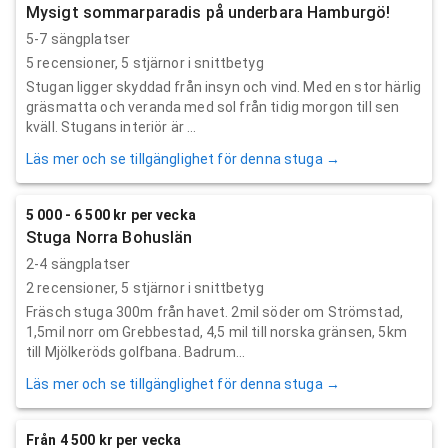
Mysigt sommarparadis på underbara Hamburgö!
5-7 sängplatser
5
recensioner,
5
stjärnor i snittbetyg
Stugan ligger skyddad från insyn och vind. Med en stor härlig
gräsmatta och veranda med sol från tidig morgon till sen
kväll. Stugans interiör är ...
Läs mer och se tillgänglighet för denna stuga →
5 000 - 6 500 kr per vecka
Stuga Norra Bohuslän
2-4 sängplatser
2
recensioner,
5
stjärnor i snittbetyg
Fräsch stuga 300m från havet. 2mil söder om Strömstad,
1,5mil norr om Grebbestad, 4,5 mil till norska gränsen, 5km
till Mjölkeröds golfbana. Badrum...
Läs mer och se tillgänglighet för denna stuga →
Från 4 500 kr per vecka