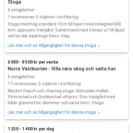
Stuga
6 sängplatser
1
recensioner,
5
stjärnor i snittbetyg
Stuga med hög standard 10 m till havet med inhägnad 600
kvm uppvuxen trädgård. Sandstrand med stenpir ut till djupt
vatten där badstege finns. Utep...
Läs mer och se tillgänglighet för denna stuga →
6 000 - 8 500 kr per vecka
Norra Västkusten - Villa nära skog och salta hav
6 sängplatser
17
recensioner,
5
stjärnor i snittbetyg
Mycket fräsch och charmig stuga i Bohuslän mellan
Strömstad och Grebbestad uthyres. Stor trädgård med
både gräsmattor, blommor och naturtomt. Stuga...
Läs mer och se tillgänglighet för denna stuga →
1 250 - 1 400 kr per dag