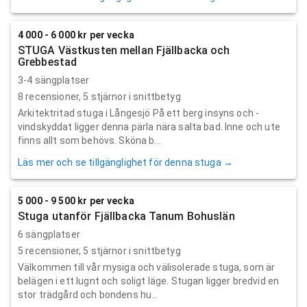
4 000 - 6 000 kr per vecka
STUGA Västkusten mellan Fjällbacka och
Grebbestad
3-4 sängplatser
8
recensioner,
5
stjärnor i snittbetyg
Arkitektritad stuga i Långesjö På ett berg insyns och -
vindskyddat ligger denna pärla nära salta bad. Inne och ute
finns allt som behövs. Sköna b...
Läs mer och se tillgänglighet för denna stuga →
5 000 - 9 500 kr per vecka
Stuga utanför Fjällbacka Tanum Bohuslän
6 sängplatser
5
recensioner,
5
stjärnor i snittbetyg
Välkommen till vår mysiga och välisolerade stuga, som är
belägen i ett lugnt och soligt läge. Stugan ligger bredvid en
stor trädgård och bondens hu...