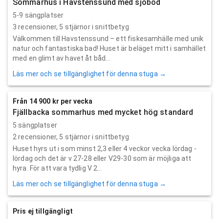
Sommarhus i Havstenssund med sjöbod
5-9 sängplatser
3
recensioner,
5
stjärnor i snittbetyg
Välkommen till Havstenssund – ett fiskesamhälle med unik
natur och fantastiska bad! Huset är beläget mitt i samhället
med en glimt av havet åt båd...
Läs mer och se tillgänglighet för denna stuga →
Från 14 900 kr per vecka
Fjällbacka sommarhus med mycket hög standard
5 sängplatser
2
recensioner,
5
stjärnor i snittbetyg
Huset hyrs ut i som minst 2,3 eller 4 veckor vecka lördag -
lördag och det är v 27-28 eller V29-30 som är möjliga att
hyra. För att vara tydlig V 2...
Läs mer och se tillgänglighet för denna stuga →
Pris ej tillgängligt