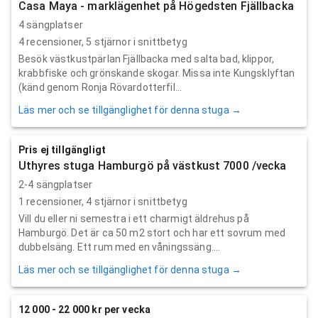
Casa Maya - marklägenhet på Högedsten Fjällbacka
4 sängplatser
4
recensioner,
5
stjärnor i snittbetyg
Besök västkustpärlan Fjällbacka med salta bad, klippor,
krabbfiske och grönskande skogar. Missa inte Kungsklyftan
(känd genom Ronja Rövardotterfil...
Läs mer och se tillgänglighet för denna stuga →
Pris ej tillgängligt
Uthyres stuga Hamburgö på västkust 7000 /vecka
2-4 sängplatser
1
recensioner,
4
stjärnor i snittbetyg
Vill du eller ni semestra i ett charmigt äldrehus på
Hamburgö. Det är ca 50 m2 stort och har ett sovrum med
dubbelsäng. Ett rum med en våningssäng....
Läs mer och se tillgänglighet för denna stuga →
12 000 - 22 000 kr per vecka