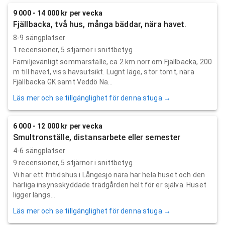
9 000 - 14 000 kr per vecka
Fjällbacka, två hus, många bäddar, nära havet.
8-9 sängplatser
1
recensioner,
5
stjärnor i snittbetyg
Familjevänligt sommarställe, ca 2 km norr om Fjällbacka, 200
m till havet, viss havsutsikt. Lugnt läge, stor tomt, nära
Fjällbacka GK samt Veddö Na...
Läs mer och se tillgänglighet för denna stuga →
6 000 - 12 000 kr per vecka
Smultronställe, distansarbete eller semester
4-6 sängplatser
9
recensioner,
5
stjärnor i snittbetyg
Vi har ett fritidshus i Långesjö nära har hela huset och den
härliga insynsskyddade trädgården helt för er själva. Huset
ligger längs...
Läs mer och se tillgänglighet för denna stuga →