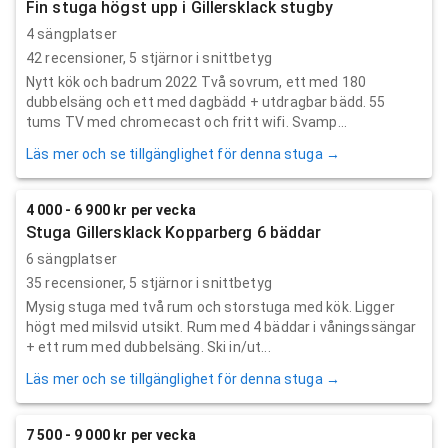
Fin stuga högst upp i Gillersklack stugby
4 sängplatser
42
recensioner,
5
stjärnor i snittbetyg
Nytt kök och badrum 2022 Två sovrum, ett med 180
dubbelsäng och ett med dagbädd + utdragbar bädd. 55
tums TV med chromecast och fritt wifi. Svamp...
Läs mer och se tillgänglighet för denna stuga →
4 000 - 6 900 kr per vecka
Stuga Gillersklack Kopparberg 6 bäddar
6 sängplatser
35
recensioner,
5
stjärnor i snittbetyg
Mysig stuga med två rum och storstuga med kök. Ligger
högt med milsvid utsikt. Rum med 4 bäddar i våningssängar
+ ett rum med dubbelsäng. Ski in/ut...
Läs mer och se tillgänglighet för denna stuga →
7 500 - 9 000 kr per vecka