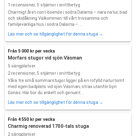
1
recensioner,
5
stjärnor i snittbetyg
Charmigt året-runt-boende i södra Dalarna – nära natur, bad
och skidåkning Välkommen till vårt trivsamma och
familjevänliga hus i södra Dalarna – ...
Läs mer och se tillgänglighet för denna stuga →
Från 5 000 kr per vecka
Morfars stugor vid sjön Väsman
5 sängplatser
2
recensioner,
5
stjärnor i snittbetyg
Våra tre små sommarstugor ligger på en rofylld naturtomt
med egen badplats vid sjön Väsman, strax utanför byn
Gonäs. Här bor du enkelt och genuint....
Läs mer och se tillgänglighet för denna stuga →
Från 4 550 kr per vecka
Charmig renoverad 1700-tals stuga
2 sängplatser