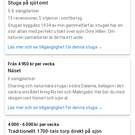
Stuga på sjötomt
5-6 sängplatser
15
recensioner,
5
stjärnor i snittbetyg
Stugan byggdes 1934 av min gammelfarfar, stugan har en
stor altan med perfekt utsikt över sjön Övre Hillen. Om
naturen samarbetar är detta ett unde...
Läs mer och se tillgänglighet för denna stuga →
Från 4 950 kr per vecka
Näset
6 sängplatser
Charmig och naturnära stuga i södra Dalarna, belägen i det
vackra området kring Kloten och Malingsbo. Här bor du med
skogen runt hörnet och sjön al...
Läs mer och se tillgänglighet för denna stuga →
4 000 - 6 000 kr per vecka
Traditionellt 1700-tals torp direkt på sjön