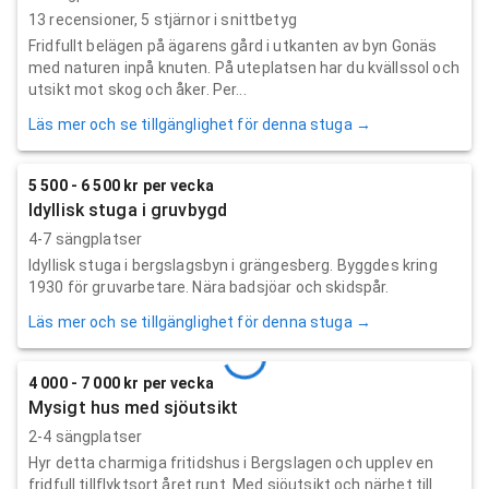
13
recensioner,
5
stjärnor i snittbetyg
Fridfullt belägen på ägarens gård i utkanten av byn Gonäs
med naturen inpå knuten. På uteplatsen har du kvällssol och
utsikt mot skog och åker. Per...
Läs mer och se tillgänglighet för denna stuga →
5 500 - 6 500 kr per vecka
Idyllisk stuga i gruvbygd
4-7 sängplatser
Idyllisk stuga i bergslagsbyn i grängesberg. Byggdes kring
1930 för gruvarbetare. Nära badsjöar och skidspår.
Läs mer och se tillgänglighet för denna stuga →
4 000 - 7 000 kr per vecka
Mysigt hus med sjöutsikt
2-4 sängplatser
Hyr detta charmiga fritidshus i Bergslagen och upplev en
fridfull tillflyktsort året runt. Med sjöutsikt och närhet till