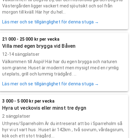
Västergården ligger vackert med sjöutsikt och sol från
morgon till kväll. Här hyr du hel...
Läs mer och se tillgänglighet för denna stuga →
21 000 - 25 000 kr per vecka
Villa med egen brygga vid Båven
12-14 sängplatser
Välkommen till Aspö! Här har du egen brygga och naturen
som granne. Huset är modernt men mysigt med en rymlig
uteplats, grill och lummig trädgård. ...
Läs mer och se tillgänglighet för denna stuga →
3 000 - 5 000 kr per vecka
Hyra ut veckovis eller minst tre dygn
2 sängplatser
Uthyres/Sparreholm Är du intreserat att bo i Sparreholm så
hyr vi ut vart hus . Huset är 142km , två sovrum, vårdagsrum,
kök och ett stot trägård....