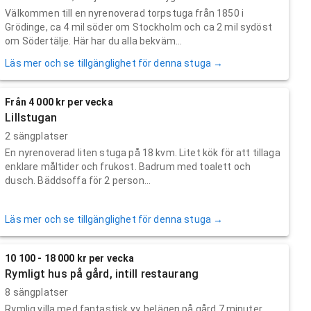
Välkommen till en nyrenoverad torpstuga från 1850 i
Grödinge, ca 4 mil söder om Stockholm och ca 2 mil sydöst
om Södertälje. Här har du alla bekväm...
Läs mer och se tillgänglighet för denna stuga →
Från 4 000 kr per vecka
Lillstugan
2 sängplatser
En nyrenoverad liten stuga på 18 kvm. Litet kök för att tillaga
enklare måltider och frukost. Badrum med toalett och
dusch. Bäddsoffa för 2 person...
Läs mer och se tillgänglighet för denna stuga →
10 100 - 18 000 kr per vecka
Rymligt hus på gård, intill restaurang
8 sängplatser
Rymlig villa med fantastisk vy, belägen på gård 7 minuter