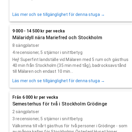
Läs mer och se tillgänglighet för denna stuga →
9 000 - 14 500 kr per vecka
Mälaridyll nära Mariefred och Stockholm
8 sängplatser
4
recensioner,
5
stjärnor i snittbetyg
Hej! Superfint landställe vid Mälaren med 5 rum och gästhus
40 min från Stockholm (35 min med tåg), badrocksavstånd
till Mälaren och endast 10 min...
Läs mer och se tillgänglighet för denna stuga →
Från 6 000 kr per vecka
Semesterhus för två i Stockholm Grödinge
2 sängplatser
3
recensioner,
5
stjärnor i snittbetyg
Välkomna till vårt gästhus för två personer i Grödinge - som
av många kallas för Stockholms Österlen! Huset ligger