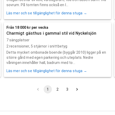
sovrum. På tomten finns också en l...
Läs mer och se tillgänglighet för denna stuga →
Från 18 000 kr per vecka
Charmigt gästhus i gammal stil vid Nyckelsjön
7 sängplatser
2
recensioner,
5
stjärnor i snittbetyg
Detta mycket ombonade boende (byggår 2010) ligger på en
större gård med egen parkering och uteplats. Nedre
våningen innehåller hall, badrum med to...
Läs mer och se tillgänglighet för denna stuga →
1
2
3