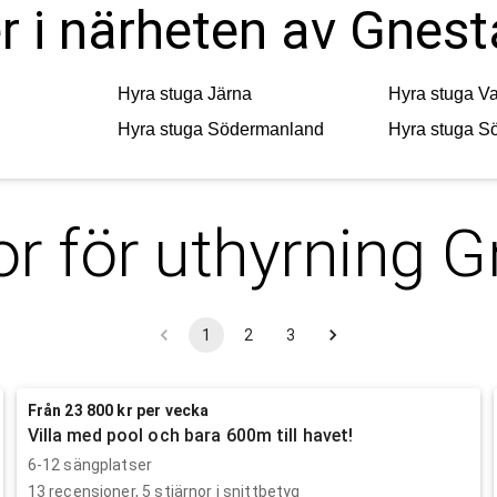
r i närheten av Gnest
Hyra stuga
Järna
Hyra stuga
V
Hyra stuga
Södermanland
Hyra stuga
Sö
r för uthyrning
G
1
2
3
Från 23 800 kr per vecka
Villa med pool och bara 600m till havet!
6-12 sängplatser
13
recensioner,
5
stjärnor i snittbetyg