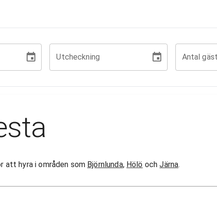
Utcheckning
Antal gäs
esta
gor att hyra i områden som
Björnlunda
,
Hölö
och
Järna
.