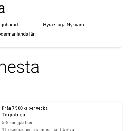
a
agnhärad
Hyra stuga
Nykvarn
dermanlands län
nesta
Från 7 500 kr per vecka
Torpstuga
5-8 sängplatser
11
recensioner,
5
stjärnor i snittbetyg