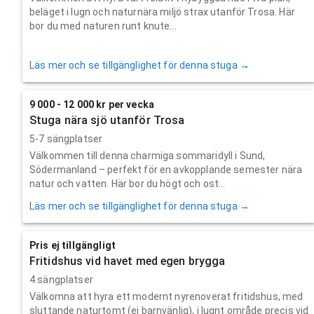
beläget i lugn och naturnära miljö strax utanför Trosa. Här
bor du med naturen runt knute...
Läs mer och se tillgänglighet för denna stuga →
9 000 - 12 000 kr per vecka
Stuga nära sjö utanför Trosa
5-7 sängplatser
Välkommen till denna charmiga sommaridyll i Sund,
Södermanland – perfekt för en avkopplande semester nära
natur och vatten. Här bor du högt och ost...
Läs mer och se tillgänglighet för denna stuga →
Pris ej tillgängligt
Fritidshus vid havet med egen brygga
4 sängplatser
Välkomna att hyra ett modernt nyrenoverat fritidshus, med
sluttande naturtomt (ej barnvänlig), i lugnt område precis vid