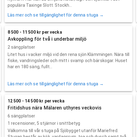
populära Taxinge Slott. Stockh...
Läs mer och se tillgänglighet för denna stuga →
8 500 - 11 500 kr per vecka
Avkoppling för två i underbar miljö
2 sängplatser
Litet hus i vacker miljö vid den rena sjön Klämmingen. Nära till
fiske, vandringsleder och mitt i svamp och bärskogar. Huset
har en 180 säng, fullt...
Läs mer och se tillgänglighet för denna stuga →
12 500 - 14 500 kr per vecka
Fritidshus nära Mälaren uthyres veckovis
6 sängplatser
1
recensioner,
5
stjärnor i snittbetyg
Välkomna till vår stuga på Sjöbygget utanför Mariefred.
Stugan består av kök, vardagsrum, toa och dusch samt två