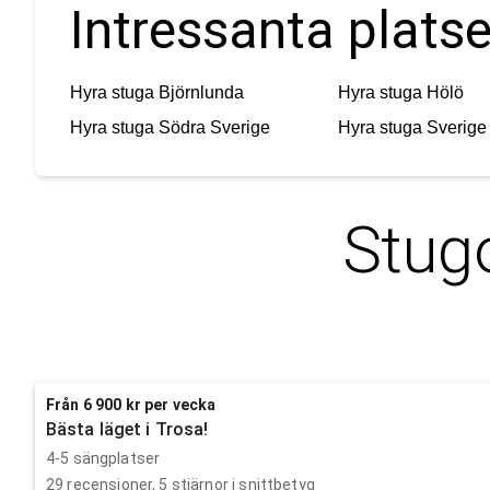
Intressanta platse
Hyra stuga
Björnlunda
Hyra stuga
Hölö
Hyra stuga
Södra Sverige
Hyra stuga
Sverige
Stugo
Från 6 900 kr per vecka
Bästa läget i Trosa!
4-5 sängplatser
29
recensioner,
5
stjärnor i snittbetyg