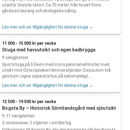
utanför Gnesta tätort. Ca 70 meter från huset finns
gårdsrestaurang och ekologiska odling...
Läs mer och se tillgänglighet för denna stuga →
11 000 - 15 000 kr per vecka
Stuga med havsutsikt och egen badbrygga
9 sängplatser
Sportstuga på 53 kvm med stora panoramafönster med
utsikt mot Östersjöviken Himmersfjärden. Dessutom två
gästrum i egna separata hus på sammanlagt ...
Läs mer och se tillgänglighet för denna stuga →
12 500 - 19 500 kr per vecka
Bogsta By – Historisk Sörmlandsgård med sjöutsikt
9-11 sängplatser
3
recensioner,
5
stjärnor i snittbetyg
Välkommen till Bogsta By, där den historiska gården Bogsta