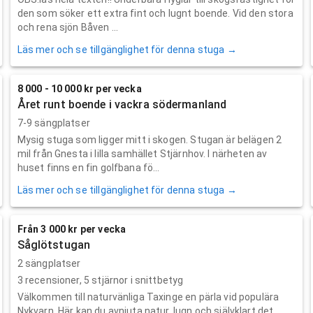
den som söker ett extra fint och lugnt boende. Vid den stora
och rena sjön Båven ...
Läs mer och se tillgänglighet för denna stuga →
8 000 - 10 000 kr per vecka
Året runt boende i vackra södermanland
7-9 sängplatser
Mysig stuga som ligger mitt i skogen. Stugan är belägen 2
mil från Gnesta i lilla samhället Stjärnhov. I närheten av
huset finns en fin golfbana fö...
Läs mer och se tillgänglighet för denna stuga →
Från 3 000 kr per vecka
Såglötstugan
2 sängplatser
3
recensioner,
5
stjärnor i snittbetyg
Välkommen till naturvänliga Taxinge en pärla vid populära
Nykvarn. Här kan du avnjuta natur, lugn och självklart det