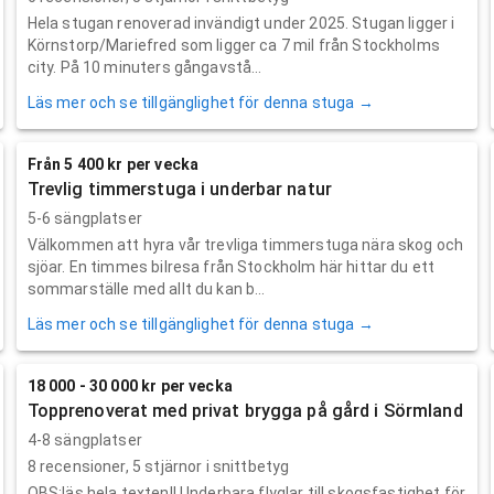
Hela stugan renoverad invändigt under 2025. Stugan ligger i
Körnstorp/Mariefred som ligger ca 7 mil från Stockholms
city. På 10 minuters gångavstå...
Läs mer och se tillgänglighet för denna stuga →
Från 5 400 kr per vecka
Trevlig timmerstuga i underbar natur
5-6 sängplatser
Välkommen att hyra vår trevliga timmerstuga nära skog och
sjöar. En timmes bilresa från Stockholm här hittar du ett
sommarställe med allt du kan b...
Läs mer och se tillgänglighet för denna stuga →
18 000 - 30 000 kr per vecka
Topprenoverat med privat brygga på gård i Sörmland
4-8 sängplatser
8
recensioner,
5
stjärnor i snittbetyg
OBS:läs hela texten!! Underbara flyglar till skogsfastighet för