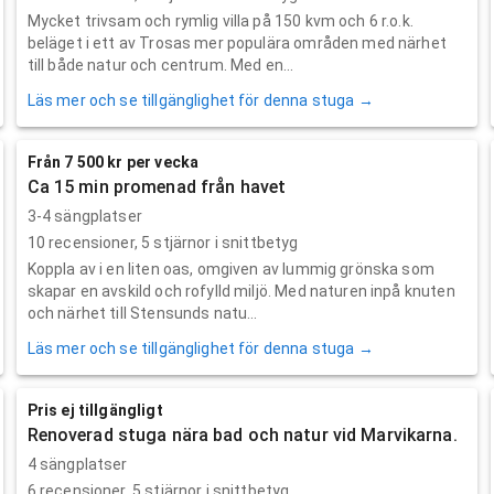
Mycket trivsam och rymlig villa på 150 kvm och 6 r.o.k.
beläget i ett av Trosas mer populära områden med närhet
till både natur och centrum. Med en...
Läs mer och se tillgänglighet för denna stuga →
Från 7 500 kr per vecka
Ca 15 min promenad från havet
3-4 sängplatser
10
recensioner,
5
stjärnor i snittbetyg
Koppla av i en liten oas, omgiven av lummig grönska som
skapar en avskild och rofylld miljö. Med naturen inpå knuten
och närhet till Stensunds natu...
Läs mer och se tillgänglighet för denna stuga →
Pris ej tillgängligt
Renoverad stuga nära bad och natur vid Marvikarna.
4 sängplatser
6
recensioner,
5
stjärnor i snittbetyg