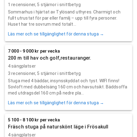
1
recensioner,
5
stjärnor i snittbetyg
Sommarhus i hjärtat av Tylösand uthyres. Charmigt och
fullt utrustat för par eller familj – upp till fyra personer.
Huset har tre sovrum med totalt...
Läs mer och se tillgänglighet för denna stuga →
7 000 - 9 000 kr per vecka
200 m till hav och golf,restauranger.
4 sängplatser
3
recensioner,
5
stjärnor i snittbetyg
Stuga med 4 bäddar, insynsskyddat och tyst. WIFI finns!
Sovloft med dubbelsäng 160 cm och havsutsikt. Bäddsoffa
med utdragsdel 160 cm på nedre pla...
Läs mer och se tillgänglighet för denna stuga →
5 100 - 8 100 kr per vecka
Fräsch stuga på naturskönt läge i Frösakull
4 sängplatser