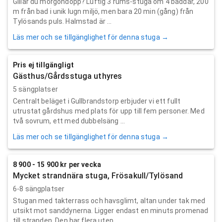
Gillar du morgondopp? Luftig 3 rums-stuga om 4 bäddar, 200
m från bad i unik lugn miljö, men bara 20 min (gång) från
Tylösands puls. Halmstad är ...
Läs mer och se tillgänglighet för denna stuga →
Pris ej tillgängligt
Gästhus/Gårdsstuga uthyres
5 sängplatser
Centralt beläget i Gullbrandstorp erbjuder vi ett fullt
utrustat gårdshus med plats för upp till fem personer. Med
två sovrum, ett med dubbelsäng ...
Läs mer och se tillgänglighet för denna stuga →
8 900 - 15 900 kr per vecka
Mycket strandnära stuga, Frösakull/Tylösand
6-8 sängplatser
Stugan med takterrass och havsglimt, altan under tak med
utsikt mot sanddynerna. Ligger endast en minuts promenad
till stranden. Den har flera utep...