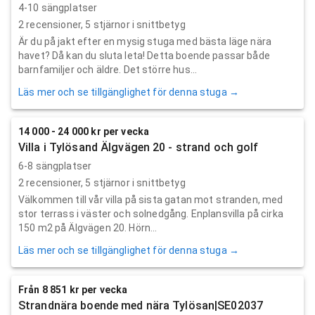
4-10 sängplatser
2
recensioner,
5
stjärnor i snittbetyg
Är du på jakt efter en mysig stuga med bästa läge nära
havet? Då kan du sluta leta! Detta boende passar både
barnfamiljer och äldre. Det större hus...
Läs mer och se tillgänglighet för denna stuga →
14 000 - 24 000 kr per vecka
Villa i Tylösand Älgvägen 20 - strand och golf
6-8 sängplatser
2
recensioner,
5
stjärnor i snittbetyg
Välkommen till vår villa på sista gatan mot stranden, med
stor terrass i väster och solnedgång. Enplansvilla på cirka
150 m2 på Älgvägen 20. Hörn...
Läs mer och se tillgänglighet för denna stuga →
Från 8 851 kr per vecka
Strandnära boende med nära Tylösan|SE02037