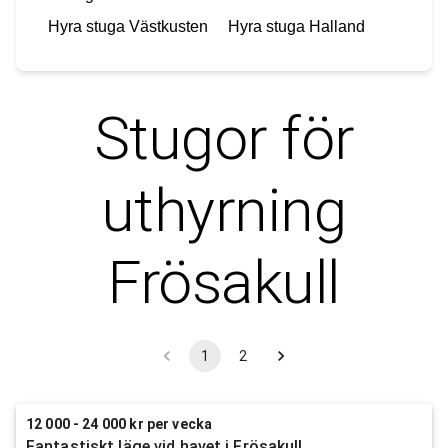
Hyra stuga
Västkusten
Hyra stuga
Halland
Stugor för
uthyrning
Frösakull
1
2
12 000 - 24 000 kr per vecka
Fantastiskt läge vid havet i Frösakull