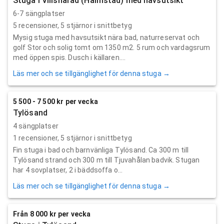
Stuga i Villshärad (Halmstad) med havsutsikt
6-7 sängplatser
5
recensioner,
5
stjärnor i snittbetyg
Mysig stuga med havsutsikt nära bad, naturreservat och
golf Stor och solig tomt om 1350 m2. 5 rum och vardagsrum
med öppen spis. Dusch i källaren....
Läs mer och se tillgänglighet för denna stuga →
5 500 - 7 500 kr per vecka
Tylösand
4 sängplatser
1
recensioner,
5
stjärnor i snittbetyg
Fin stuga i bad och barnvänliga Tylösand. Ca 300 m till
Tylösand strand och 300 m till Tjuvahålan badvik. Stugan
har 4 sovplatser, 2 i bäddsoffa o...
Läs mer och se tillgänglighet för denna stuga →
Från 8 000 kr per vecka