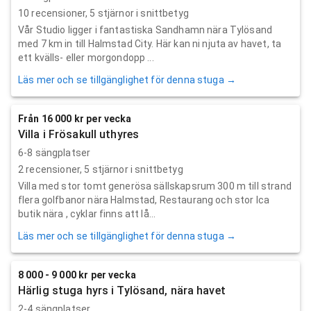
10
recensioner,
5
stjärnor i snittbetyg
Vår Studio ligger i fantastiska Sandhamn nära Tylösand
med 7 km in till Halmstad City. Här kan ni njuta av havet, ta
ett kvälls- eller morgondopp ...
Läs mer och se tillgänglighet för denna stuga →
Från 16 000 kr per vecka
Villa i Frösakull uthyres
6-8 sängplatser
2
recensioner,
5
stjärnor i snittbetyg
Villa med stor tomt generösa sällskapsrum 300 m till strand
flera golfbanor nära Halmstad, Restaurang och stor Ica
butik nära , cyklar finns att lå...
Läs mer och se tillgänglighet för denna stuga →
8 000 - 9 000 kr per vecka
Härlig stuga hyrs i Tylösand, nära havet
2-4 sängplatser