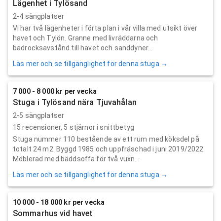
Lägenhet i Tylösand
2-4 sängplatser
Vi har två lägenheter i förta plan i vår villa med utsikt över
havet och Tylön. Granne med livräddarna och
badrocksavstånd till havet och sanddyner...
Läs mer och se tillgänglighet för denna stuga →
7 000 - 8 000 kr per vecka
Stuga i Tylösand nära Tjuvahålan
2-5 sängplatser
15
recensioner,
5
stjärnor i snittbetyg
Stuga nummer 110 bestående av ett rum med köksdel på
totalt 24 m2. Byggd 1985 och uppfräschad i juni 2019/2022
Möblerad med bäddsoffa för två vuxn...
Läs mer och se tillgänglighet för denna stuga →
10 000 - 18 000 kr per vecka
Sommarhus vid havet