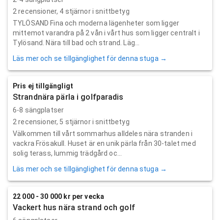
2
recensioner,
4
stjärnor i snittbetyg
TYLÖSAND Fina och moderna lägenheter som ligger
mittemot varandra på 2 vån i vårt hus som ligger centralt i
Tylösand. Nära till bad och strand. Läg...
Läs mer och se tillgänglighet för denna stuga →
Pris ej tillgängligt
Strandnära pärla i golfparadis
6-8 sängplatser
2
recensioner,
5
stjärnor i snittbetyg
Välkommen till vårt sommarhus alldeles nära stranden i
vackra Frösakull. Huset är en unik pärla från 30-talet med
solig terass, lummig trädgård oc...
Läs mer och se tillgänglighet för denna stuga →
22 000 - 30 000 kr per vecka
Vackert hus nära strand och golf