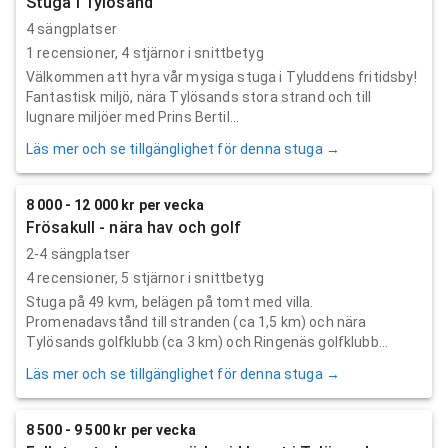
Stuga i Tylösand
4 sängplatser
1
recensioner,
4
stjärnor i snittbetyg
Välkommen att hyra vår mysiga stuga i Tyluddens fritidsby!
Fantastisk miljö, nära Tylösands stora strand och till
lugnare miljöer med Prins Bertil...
Läs mer och se tillgänglighet för denna stuga →
8 000 - 12 000 kr per vecka
Frösakull - nära hav och golf
2-4 sängplatser
4
recensioner,
5
stjärnor i snittbetyg
Stuga på 49 kvm, belägen på tomt med villa.
Promenadavstånd till stranden (ca 1,5 km) och nära
Tylösands golfklubb (ca 3 km) och Ringenäs golfklubb...
Läs mer och se tillgänglighet för denna stuga →
8 500 - 9 500 kr per vecka