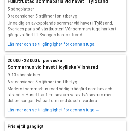
Fullutrustad sommapärla vid havet i Tylösand
5 sängplatser
8
recensioner,
5
stjärnor i snittbetyg
Unna dig en avkopplande sommar vid havet i Tylösand,
Sveriges pärla på västkusten! Vår sommarstuga har kort
gångavstånd till Sveriges bästa strand...
Läs mer och se tillgänglighet för denna stuga →
20 000 - 28 000 kr per vecka
Sommarhus vid havet i idylliska Vilshärad
9-10 sängplatser
6
recensioner,
5
stjärnor i snittbetyg
Modernt sommarhus med härlig trädgård nära hav och
stränder. Huset har fem sovrum varav två sovrum med
dubbelsängar, två badrum med dusch i vardera...
Läs mer och se tillgänglighet för denna stuga →
Pris ej tillgängligt