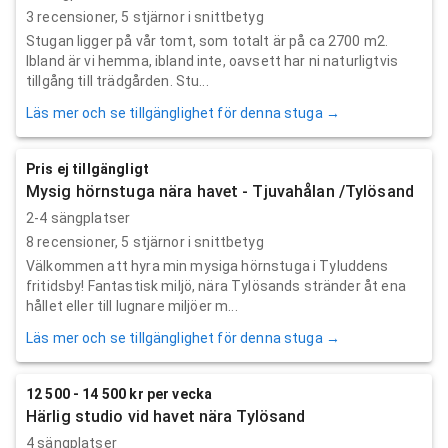
3
recensioner,
5
stjärnor i snittbetyg
Stugan ligger på vår tomt, som totalt är på ca 2700 m2.
Ibland är vi hemma, ibland inte, oavsett har ni naturligtvis
tillgång till trädgården. Stu...
Läs mer och se tillgänglighet för denna stuga →
Pris ej tillgängligt
Mysig hörnstuga nära havet - Tjuvahålan /Tylösand
2-4 sängplatser
8
recensioner,
5
stjärnor i snittbetyg
Välkommen att hyra min mysiga hörnstuga i Tyluddens
fritidsby! Fantastisk miljö, nära Tylösands stränder åt ena
hållet eller till lugnare miljöer m...
Läs mer och se tillgänglighet för denna stuga →
12 500 - 14 500 kr per vecka
Härlig studio vid havet nära Tylösand
4 sängplatser