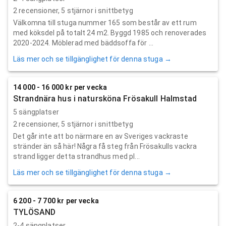
2
recensioner,
5
stjärnor i snittbetyg
Välkomna till stuga nummer 165 som består av ett rum
med köksdel på totalt 24 m2. Byggd 1985 och renoverades
2020-2024. Möblerad med bäddsoffa för ...
Läs mer och se tillgänglighet för denna stuga →
14 000 - 16 000 kr per vecka
Strandnära hus i natursköna Frösakull Halmstad
5 sängplatser
2
recensioner,
5
stjärnor i snittbetyg
Det går inte att bo närmare en av Sveriges vackraste
stränder än så här! Några få steg från Frösakulls vackra
strand ligger detta strandhus med pl...
Läs mer och se tillgänglighet för denna stuga →
6 200 - 7 700 kr per vecka
TYLÖSAND
2-4 sängplatser