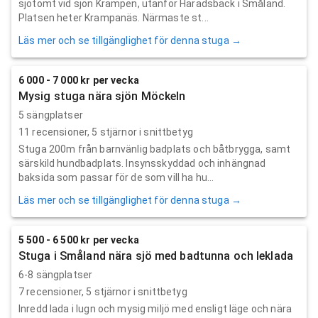
sjötomt vid sjön Krampen, utanför Häradsbäck i Småland.
Platsen heter Krampanäs. Närmaste st...
Läs mer och se tillgänglighet för denna stuga →
6 000 - 7 000 kr per vecka
Mysig stuga nära sjön Möckeln
5 sängplatser
11
recensioner,
5
stjärnor i snittbetyg
Stuga 200m från barnvänlig badplats och båtbrygga, samt
särskild hundbadplats. Insynsskyddad och inhängnad
baksida som passar för de som vill ha hu...
Läs mer och se tillgänglighet för denna stuga →
5 500 - 6 500 kr per vecka
Stuga i Småland nära sjö med badtunna och leklada
6-8 sängplatser
7
recensioner,
5
stjärnor i snittbetyg
Inredd lada i lugn och mysig miljö med ensligt läge och nära