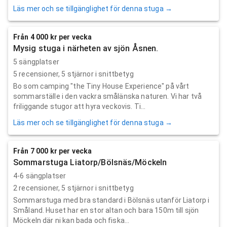
Läs mer och se tillgänglighet för denna stuga →
Från 4 000 kr per vecka
Mysig stuga i närheten av sjön Åsnen.
5 sängplatser
5
recensioner,
5
stjärnor i snittbetyg
Bo som camping "the Tiny House Experience" på vårt
sommarställe i den vackra smålänska naturen. Vi har två
friliggande stugor att hyra veckovis. Ti...
Läs mer och se tillgänglighet för denna stuga →
Från 7 000 kr per vecka
Sommarstuga Liatorp/Bölsnäs/Möckeln
4-6 sängplatser
2
recensioner,
5
stjärnor i snittbetyg
Sommarstuga med bra standard i Bölsnäs utanför Liatorp i
Småland. Huset har en stor altan och bara 150m till sjön
Möckeln där ni kan bada och fiska...