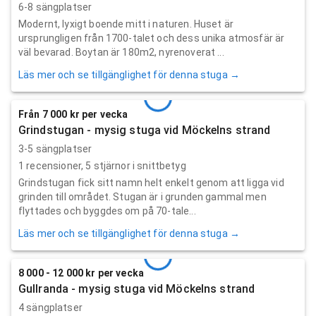
6-8 sängplatser
Modernt, lyxigt boende mitt i naturen. Huset är
ursprungligen från 1700-talet och dess unika atmosfär är
väl bevarad. Boytan är 180m2, nyrenoverat ...
Läs mer och se tillgänglighet för denna stuga →
Från 7 000 kr per vecka
Grindstugan - mysig stuga vid Möckelns strand
3-5 sängplatser
1
recensioner,
5
stjärnor i snittbetyg
Grindstugan fick sitt namn helt enkelt genom att ligga vid
grinden till området. Stugan är i grunden gammal men
flyttades och byggdes om på 70-tale...
Läs mer och se tillgänglighet för denna stuga →
8 000 - 12 000 kr per vecka
Gullranda - mysig stuga vid Möckelns strand
4 sängplatser