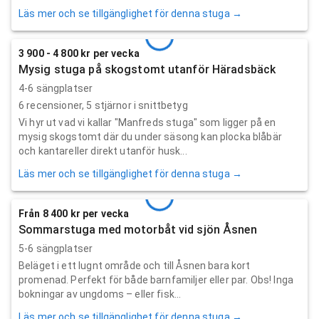
Läs mer och se tillgänglighet för denna stuga →
3 900 - 4 800 kr per vecka
Mysig stuga på skogstomt utanför Häradsbäck
4-6 sängplatser
6
recensioner,
5
stjärnor i snittbetyg
Vi hyr ut vad vi kallar "Manfreds stuga" som ligger på en
mysig skogstomt där du under säsong kan plocka blåbär
och kantareller direkt utanför husk...
Läs mer och se tillgänglighet för denna stuga →
Från 8 400 kr per vecka
Sommarstuga med motorbåt vid sjön Åsnen
5-6 sängplatser
Beläget i ett lugnt område och till Åsnen bara kort
promenad. Perfekt för både barnfamiljer eller par. Obs! Inga
bokningar av ungdoms – eller fisk...
Läs mer och se tillgänglighet för denna stuga →