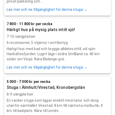
privat parkering och ...
Läs mer och se tillgänglighet för denna stuga →
7 800 - 11 800 kr per vecka
Härligt hus på mysig plats intill sjö!
7-10 sängplatser
6
recensioner,
5
stjärnor i snittbetyg
Härligt hus med bad och brygga alldeles intill, vid sjön
Havbältesfjorden. Lugnt läge i södra Småland ca: 40 km
söder om Växjö. Nära Blekinge-grä...
Läs mer och se tillgänglighet för denna stuga →
5 000 - 7 000 kr per vecka
Stuga i Älmhult/Virestad, Kronobergslän
8-9 sängplatser
En vacker stuga som ligger enskilt med natur och skog
utanför samhället Virestad. 8 km till närmsta matbutik, 4
km till badplats. Nära till Linnés ...