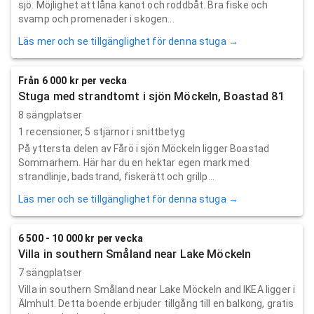
sjö. Möjlighet att låna kanot och roddbåt. Bra fiske och
svamp och promenader i skogen...
Läs mer och se tillgänglighet för denna stuga →
Från 6 000 kr per vecka
Stuga med strandtomt i sjön Möckeln, Boastad 81
8 sängplatser
1
recensioner,
5
stjärnor i snittbetyg
På yttersta delen av Fårö i sjön Möckeln ligger Boastad
Sommarhem. Här har du en hektar egen mark med
strandlinje, badstrand, fiskerätt och grillp...
Läs mer och se tillgänglighet för denna stuga →
6 500 - 10 000 kr per vecka
Villa in southern Småland near Lake Möckeln
7 sängplatser
Villa in southern Småland near Lake Möckeln and IKEA ligger i
Älmhult. Detta boende erbjuder tillgång till en balkong, gratis