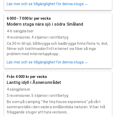
Läs mer och se tillgänglighet för denna stuga →
6 000 - 7 000 kr per vecka
Modern stuga nära sjö i södra Småland
4-6 sängplatser
4
recensioner,
4
stjärnor i snittbetyg
Ca 30 m till sjö, båtbrygga och badbrygga finns Finns tv, dvd,
filmer och tvättmaskin Fritt internet via fiber så inga
problem med internetuppkopp...
Läs mer och se tillgänglighet för denna stuga →
Från 4 000 kr per vecka
Lantlig idyll i Åsnenområdet
4 sängplatser
5
recensioner,
5
stjärnor i snittbetyg
Bo som på camping "the tiny house experience" på vårt
sommarställe i den vackra småländska naturen. Vi har två
friliggande stugor att hyra veckovis...