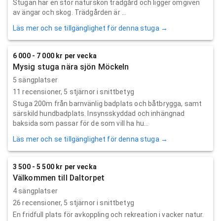
Stugan har en stor naturskön trädgård och ligger omgiven
av ängar och skog. Trädgården är ...
Läs mer och se tillgänglighet för denna stuga →
6 000 - 7 000 kr per vecka
Mysig stuga nära sjön Möckeln
5 sängplatser
11
recensioner,
5
stjärnor i snittbetyg
Stuga 200m från barnvänlig badplats och båtbrygga, samt
särskild hundbadplats. Insynsskyddad och inhängnad
baksida som passar för de som vill ha hu...
Läs mer och se tillgänglighet för denna stuga →
3 500 - 5 500 kr per vecka
Välkommen till Daltorpet
4 sängplatser
26
recensioner,
5
stjärnor i snittbetyg
En fridfull plats för avkoppling och rekreation i vacker natur.