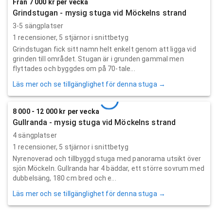
Från 7 000 kr per vecka
Grindstugan - mysig stuga vid Möckelns strand
3-5 sängplatser
1
recensioner,
5
stjärnor i snittbetyg
Grindstugan fick sitt namn helt enkelt genom att ligga vid
grinden till området. Stugan är i grunden gammal men
flyttades och byggdes om på 70-tale...
Läs mer och se tillgänglighet för denna stuga →
8 000 - 12 000 kr per vecka
Gullranda - mysig stuga vid Möckelns strand
4 sängplatser
1
recensioner,
5
stjärnor i snittbetyg
Nyrenoverad och tillbyggd stuga med panorama utsikt över
sjön Möckeln. Gullranda har 4 bäddar, ett större sovrum med
dubbelsäng, 180 cm bred och e...
Läs mer och se tillgänglighet för denna stuga →