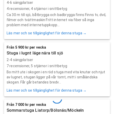
4-6 sängplatser
4
recensioner,
4
stjärnor i snittbetyg
Ca 30 m till sjö, båtbrygga och badbrygga finns Finns tv, dvd,
filmer och tvättmaskin Fritt internet via fiber så inga
problem med internetuppkopp...
Läs mer och se tillgänglighet för denna stuga →
Från 5 900 kr per vecka
Stuga i lugnt läge nära till sjö
2-4 sängplatser
7
recensioner,
5
stjärnor i snittbetyg
Bo mitt ute i skogen i en röd stuga med vita knutar och njut
av lugnet, stugan ligger på vår tomt, mitt i småländska
skogen. Får går betandes bredv...
Läs mer och se tillgänglighet för denna stuga →
Från 7 000 kr per vecka
Sommarstuga Liatorp/Bölsnäs/Möckeln