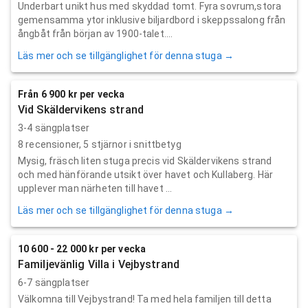
Underbart unikt hus med skyddad tomt. Fyra sovrum,stora
gemensamma ytor inklusive biljardbord i skeppssalong från
ångbåt från början av 1900-talet....
Läs mer och se tillgänglighet för denna stuga →
Från 6 900 kr per vecka
Vid Skäldervikens strand
3-4 sängplatser
8
recensioner,
5
stjärnor i snittbetyg
Mysig, fräsch liten stuga precis vid Skäldervikens strand
och med hänförande utsikt över havet och Kullaberg. Här
upplever man närheten till havet ...
Läs mer och se tillgänglighet för denna stuga →
10 600 - 22 000 kr per vecka
Familjevänlig Villa i Vejbystrand
6-7 sängplatser
Välkomna till Vejbystrand! Ta med hela familjen till detta