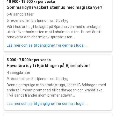
10 900 - 18 900 kr per vecka
Sommaridyll i vackert stenhus med magiska vyer!
6-8 sängplatser
5
recensioner,
5
stjärnor i snittbetyg
Vårt hus är högt beläget på Bjärehalvön med storslagen
utsikt över horisonten mot Laholmsbukten. Huset är ett
renoverat och charmigt vitputsat sten...
Läs mer och se tillgänglighet för denna stuga →
5 000 - 7 500 kr per vecka
Havsnära idyll i Björkhagen på Bjärehalvön !
4 sängplatser
9
recensioner,
5
stjärnor i snittbetyg
Denna gemytliga möblerade stuga, ligger i Björkhagen med
endast 1 minut promenad till badbryggan och krabbfiske.
Två sandstränder inom promenadavst...
Läs mer och se tillgänglighet för denna stuga →