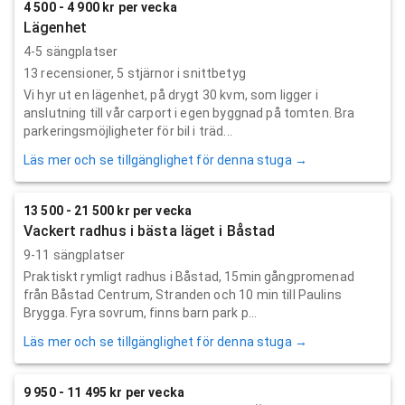
4 500 - 4 900 kr per vecka
Lägenhet
4-5 sängplatser
13
recensioner,
5
stjärnor i snittbetyg
Vi hyr ut en lägenhet, på drygt 30 kvm, som ligger i
anslutning till vår carport i egen byggnad på tomten. Bra
parkeringsmöjligheter för bil i träd...
Läs mer och se tillgänglighet för denna stuga →
13 500 - 21 500 kr per vecka
Vackert radhus i bästa läget i Båstad
9-11 sängplatser
Praktiskt rymligt radhus i Båstad, 15min gångpromenad
från Båstad Centrum, Stranden och 10 min till Paulins
Brygga. Fyra sovrum, finns barn park p...
Läs mer och se tillgänglighet för denna stuga →
9 950 - 11 495 kr per vecka