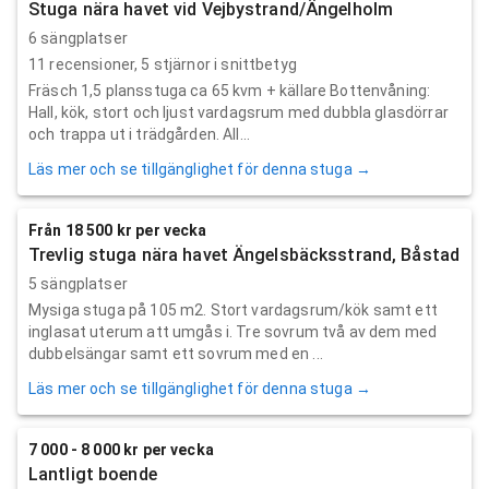
Stuga nära havet vid Vejbystrand/Ängelholm
6 sängplatser
11
recensioner,
5
stjärnor i snittbetyg
Fräsch 1,5 plansstuga ca 65 kvm + källare Bottenvåning:
Hall, kök, stort och ljust vardagsrum med dubbla glasdörrar
och trappa ut i trädgården. All...
Läs mer och se tillgänglighet för denna stuga →
Från 18 500 kr per vecka
Trevlig stuga nära havet Ängelsbäcksstrand, Båstad
5 sängplatser
Mysiga stuga på 105 m2. Stort vardagsrum/kök samt ett
inglasat uterum att umgås i. Tre sovrum två av dem med
dubbelsängar samt ett sovrum med en ...
Läs mer och se tillgänglighet för denna stuga →
7 000 - 8 000 kr per vecka
Lantligt boende