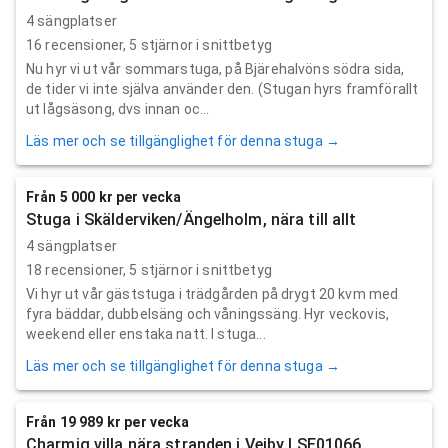
4 sängplatser
16
recensioner,
5
stjärnor i snittbetyg
Nu hyr vi ut vår sommarstuga, på Bjärehalvöns södra sida,
de tider vi inte själva använder den. (Stugan hyrs framförallt
ut lågsäsong, dvs innan oc...
Läs mer och se tillgänglighet för denna stuga →
Från 5 000 kr per vecka
Stuga i Skälderviken/Ängelholm, nära till allt
4 sängplatser
18
recensioner,
5
stjärnor i snittbetyg
Vi hyr ut vår gäststuga i trädgården på drygt 20 kvm med
fyra bäddar, dubbelsäng och våningssäng. Hyr veckovis,
weekend eller enstaka natt. I stuga...
Läs mer och se tillgänglighet för denna stuga →
Från 19 989 kr per vecka
Charmig villa nära stranden i Vejby | SE01066