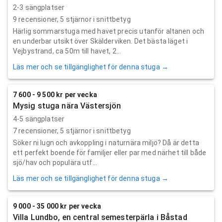
2-3 sängplatser
9
recensioner,
5
stjärnor i snittbetyg
Härlig sommarstuga med havet precis utanför altanen och
en underbar utsikt över Skälderviken. Det bästa läget i
Vejbystrand, ca 50m till havet, 2...
Läs mer och se tillgänglighet för denna stuga →
7 600 - 9 500 kr per vecka
Mysig stuga nära Västersjön
4-5 sängplatser
7
recensioner,
5
stjärnor i snittbetyg
Söker ni lugn och avkoppling i naturnära miljö? Då är detta
ett perfekt boende för familjer eller par med närhet till både
sjö/hav och populära utf...
Läs mer och se tillgänglighet för denna stuga →
9 000 - 35 000 kr per vecka
Villa Lundbo, en central semesterpärla i Båstad