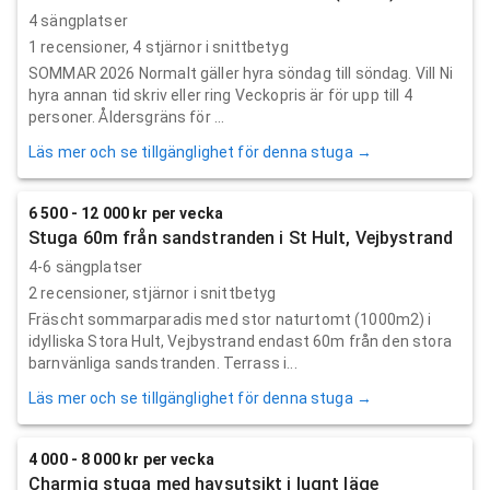
4 sängplatser
1
recensioner,
4
stjärnor i snittbetyg
SOMMAR 2026 Normalt gäller hyra söndag till söndag. Vill Ni
hyra annan tid skriv eller ring Veckopris är för upp till 4
personer. Åldersgräns för ...
Läs mer och se tillgänglighet för denna stuga →
6 500 - 12 000 kr per vecka
Stuga 60m från sandstranden i St Hult, Vejbystrand
4-6 sängplatser
2
recensioner,
stjärnor i snittbetyg
Fräscht sommarparadis med stor naturtomt (1000m2) i
idylliska Stora Hult, Vejbystrand endast 60m från den stora
barnvänliga sandstranden. Terrass i...
Läs mer och se tillgänglighet för denna stuga →
4 000 - 8 000 kr per vecka
Charmig stuga med havsutsikt i lugnt läge