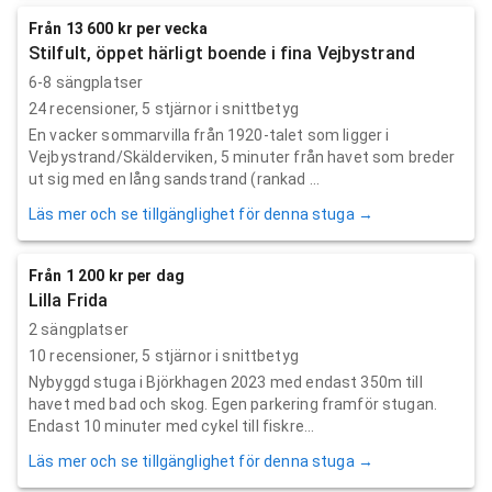
Från 13 600 kr per vecka
Stilfult, öppet härligt boende i fina Vejbystrand
6-8 sängplatser
24
recensioner,
5
stjärnor i snittbetyg
En vacker sommarvilla från 1920-talet som ligger i
Vejbystrand/Skälderviken, 5 minuter från havet som breder
ut sig med en lång sandstrand (rankad ...
Läs mer och se tillgänglighet för denna stuga →
Från 1 200 kr per dag
Lilla Frida
2 sängplatser
10
recensioner,
5
stjärnor i snittbetyg
Nybyggd stuga i Björkhagen 2023 med endast 350m till
havet med bad och skog. Egen parkering framför stugan.
Endast 10 minuter med cykel till fiskre...
Läs mer och se tillgänglighet för denna stuga →