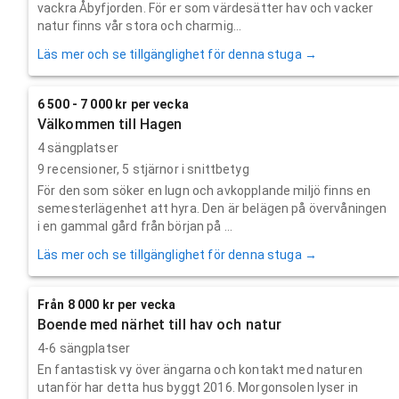
vackra Åbyfjorden. För er som värdesätter hav och vacker
natur finns vår stora och charmig...
Läs mer och se tillgänglighet för denna stuga →
6 500 - 7 000 kr per vecka
Välkommen till Hagen
4 sängplatser
9
recensioner,
5
stjärnor i snittbetyg
För den som söker en lugn och avkopplande miljö finns en
semesterlägenhet att hyra. Den är belägen på övervåningen
i en gammal gård från början på ...
Läs mer och se tillgänglighet för denna stuga →
Från 8 000 kr per vecka
Boende med närhet till hav och natur
4-6 sängplatser
En fantastisk vy över ängarna och kontakt med naturen
utanför har detta hus byggt 2016. Morgonsolen lyser in