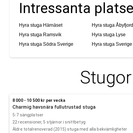
Intressanta platse
Hyra stuga
Härnäset
Hyra stuga
Åbyfjor
Hyra stuga
Ramsvik
Hyra stuga
Lyse
Hyra stuga
Södra Sverige
Hyra stuga
Sverige
Stugor
8 000 - 10 500 kr per vecka
Charmig havsnära fullutrustad stuga
5-7 sängplatser
22
recensioner,
5
stjärnor i snittbetyg
Äldre totalrenoverad (2015) stuga med alla bekvämligheter