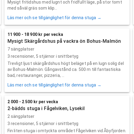
Mysigt fritidshus med lugnt och fridfullt läge, på stor tomt
med såväl gräs som klip...
Läs mer och se tillgänglighet för denna stuga →
11 900 - 18 900 kr per vecka
Mysigt Skärgårdshus på vackra ön Bohus-Malmön
7 sängplatser
3
recensioner,
5
stjärnor i snittbetyg
Trevligt ljust skärgårdshus högt beläget på en lugn solig del
av Bohus-Malmön. Gångavstånd ca. 500 m till fantastiska
bad, restauranger, pizzeria, ...
Läs mer och se tillgänglighet för denna stuga →
2 000 - 2 500 kr per vecka
2-bädds stuga i Fågelviken, Lysekil
2 sängplatser
3
recensioner,
5
stjärnor i snittbetyg
Fin liten stuga i omtyckta området Fågelviken vid Åbyfjorden.