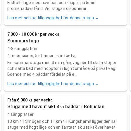
Fridfullt läge med havsbad och klippor på 5min
promenadavstånd. Vid stugan disponerar...
Läs mer och se tillgänglighet för denna stuga →
7 000 - 10 000 kr per vecka
Sommarstuga
4-8 sängplatser
4
recensioner,
5
stjärnor i snittbetyg
Fin sommarstuga med 3 min gångväg ner till släta klippor
och salta bad med hopptorn i lugnt område på privat väg.
Boende med 4 bäddar fördelat på e...
Läs mer och se tillgänglighet för denna stuga →
Från 6 000 kr per vecka
Stuga med havsutsikt 4-5 bäddar i Bohuslän
4 sängplatser
13 km till Smögen och 11 km till Kungshamn ligger denna
stuga med högt läge och en fantastisk utsikt över havet.