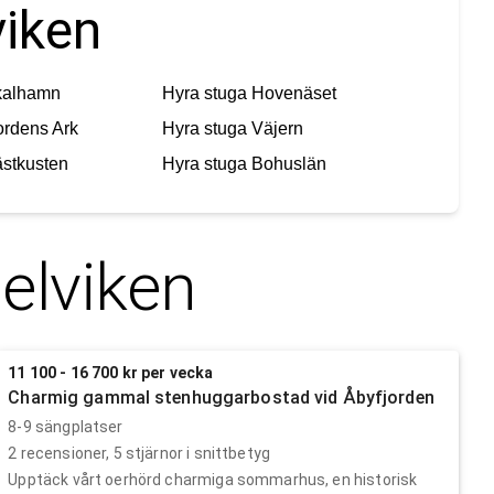
viken
kalhamn
Hyra stuga
Hovenäset
rdens Ark
Hyra stuga
Väjern
stkusten
Hyra stuga
Bohuslän
elviken
11 100 - 16 700 kr per vecka
Charmig gammal stenhuggarbostad vid Åbyfjorden
8-9 sängplatser
2
recensioner,
5
stjärnor i snittbetyg
Upptäck vårt oerhörd charmiga sommarhus, en historisk