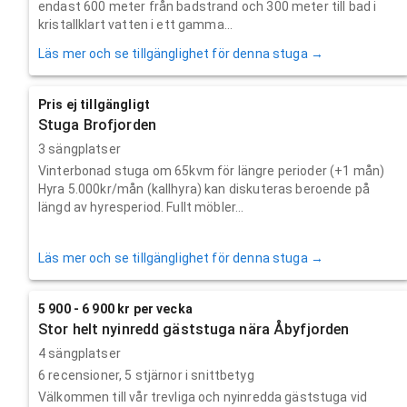
endast 600 meter från badstrand och 300 meter till bad i
kristallklart vatten i ett gamma...
Läs mer och se tillgänglighet för denna stuga →
Pris ej tillgängligt
Stuga Brofjorden
3 sängplatser
Vinterbonad stuga om 65kvm för längre perioder (+1 mån)
Hyra 5.000kr/mån (kallhyra) kan diskuteras beroende på
längd av hyresperiod. Fullt möbler...
Läs mer och se tillgänglighet för denna stuga →
5 900 - 6 900 kr per vecka
Stor helt nyinredd gäststuga nära Åbyfjorden
4 sängplatser
6
recensioner,
5
stjärnor i snittbetyg
Välkommen till vår trevliga och nyinredda gäststuga vid