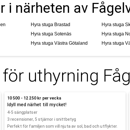
r i närheten av Fågel
den
Hyra stuga
Brastad
Hyra stuga
S
Hyra stuga
Sotenäs
Hyra stuga
No
Hyra stuga
Västra Götaland
Hyra stuga
Vä
 för uthyrning
Fåg
10 500 - 12 250 kr per vecka
Idyll med närhet till mycket!
4-5 sängplatser
3
recensioner,
5
stjärnor i snittbetyg
Perfekt för familjen som vill njuta av sol, bad och utflykter.