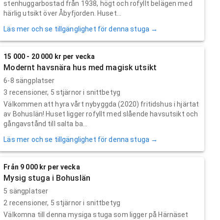
stenhuggarbostad från 1938, högt och rofyllt belägen med
härlig utsikt över Åbyfjorden. Huset...
Läs mer och se tillgänglighet för denna stuga →
15 000 - 20 000 kr per vecka
Modernt havsnära hus med magisk utsikt
6-8 sängplatser
3
recensioner,
5
stjärnor i snittbetyg
Välkommen att hyra vårt nybyggda (2020) fritidshus i hjärtat
av Bohuslän! Huset ligger rofyllt med slående havsutsikt och
gångavstånd till salta ba...
Läs mer och se tillgänglighet för denna stuga →
Från 9 000 kr per vecka
Mysig stuga i Bohuslän
5 sängplatser
2
recensioner,
5
stjärnor i snittbetyg
Välkomna till denna mysiga stuga som ligger på Härnäset