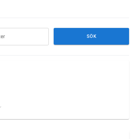
ter
SÖK
d
.