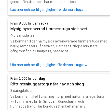
genom fönstren och har man tur kan dov...
Läs mer och se tillgänglighet för denna stuga →
Från 8 000 kr per vecka
Mysig nyrenoverad timmerstuga vid havet
4-6 sängplatser
Välkomna till denna mysiga nyrenoverade timmerstuga med
härlig atmosfär i Fågelviken, Härnäset. Några minuters
gångavstånd till badplats, passar st...
Läs mer och se tillgänglighet för denna stuga →
Från 2 000 kr per dag
Rött stenhuggartorp nära hav och skog
3 sängplatser
Välkommen till ett charmigt torp med naturnära läge, bara
7–15 min med bil till Smögen, Kungshamn och
Hunnebostrand. Här bor du i ett enkelt men my...