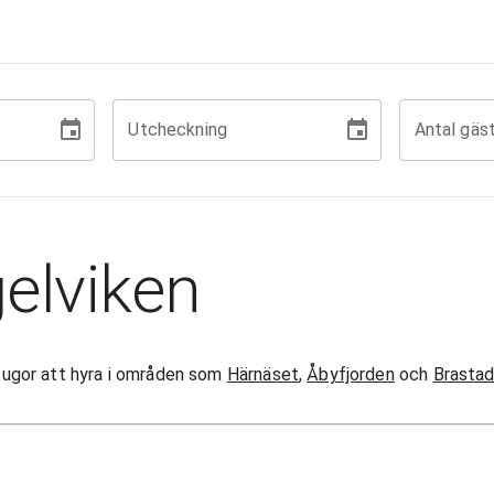
Utcheckning
Antal gäs
elviken
 stugor att hyra i områden som
Härnäset
,
Åbyfjorden
och
Brasta