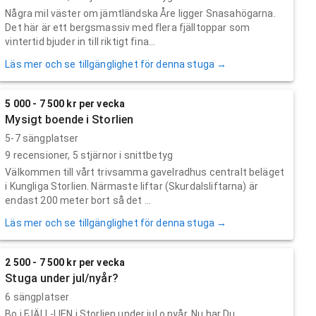
Några mil väster om jämtländska Åre ligger Snasahögarna.
Det här är ett bergsmassiv med flera fjälltoppar som
vintertid bjuder in till riktigt fina...
Läs mer och se tillgänglighet för denna stuga →
5 000 - 7 500 kr per vecka
Mysigt boende i Storlien
5-7 sängplatser
9
recensioner,
5
stjärnor i snittbetyg
Välkommen till vårt trivsamma gavelradhus centralt beläget
i Kungliga Storlien. Närmaste liftar (Skurdalsliftarna) är
endast 200 meter bort så det ...
Läs mer och se tillgänglighet för denna stuga →
2 500 - 7 500 kr per vecka
Stuga under jul/nyår?
6 sängplatser
Bo i FJÄLL-LIEN i Storlien under jul o nyår. Nu har Du