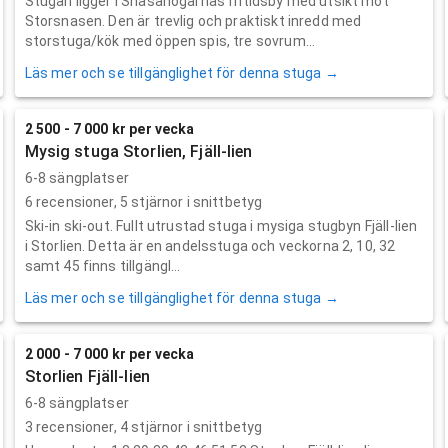
Stugan ligger i Snasahögarnas fritidsby med utsikt mot
Storsnasen. Den är trevlig och praktiskt inredd med
storstuga/kök med öppen spis, tre sovrum...
Läs mer och se tillgänglighet för denna stuga →
2 500 - 7 000 kr per vecka
Mysig stuga Storlien, Fjäll-lien
6-8 sängplatser
6
recensioner,
5
stjärnor i snittbetyg
Ski-in ski-out. Fullt utrustad stuga i mysiga stugbyn Fjäll-lien
i Storlien. Detta är en andelsstuga och veckorna 2, 10, 32
samt 45 finns tillgängl...
Läs mer och se tillgänglighet för denna stuga →
2 000 - 7 000 kr per vecka
Storlien Fjäll-lien
6-8 sängplatser
3
recensioner,
4
stjärnor i snittbetyg