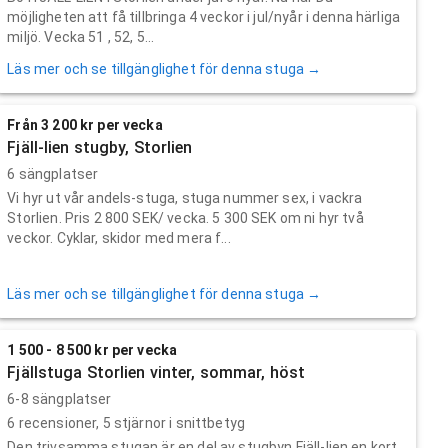
möjligheten att få tillbringa 4 veckor i jul/nyår i denna härliga
miljö. Vecka 51 , 52, 5...
Läs mer och se tillgänglighet för denna stuga →
Från 3 200 kr per vecka
Fjäll-lien stugby, Storlien
6 sängplatser
Vi hyr ut vår andels-stuga, stuga nummer sex, i vackra
Storlien. Pris 2 800 SEK/ vecka. 5 300 SEK om ni hyr två
veckor. Cyklar, skidor med mera f...
Läs mer och se tillgänglighet för denna stuga →
1 500 - 8 500 kr per vecka
Fjällstuga Storlien vinter, sommar, höst
6-8 sängplatser
6
recensioner,
5
stjärnor i snittbetyg
Den trivsamma stugan är en del av stugbyn Fjäll-lien en kort