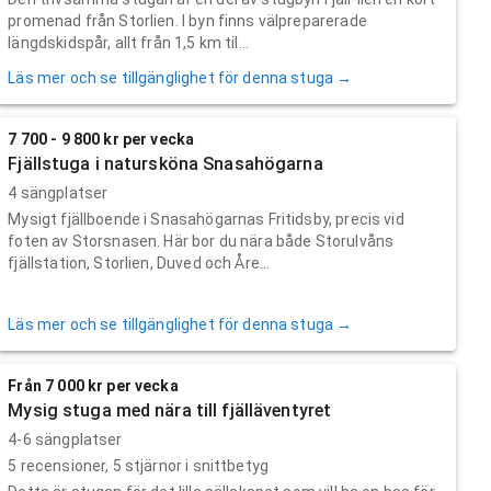
promenad från Storlien. I byn finns välpreparerade
längdskidspår, allt från 1,5 km til...
Läs mer och se tillgänglighet för denna stuga →
7 700 - 9 800 kr per vecka
Fjällstuga i natursköna Snasahögarna
4 sängplatser
Mysigt fjällboende i Snasahögarnas Fritidsby, precis vid
foten av Storsnasen. Här bor du nära både Storulvåns
fjällstation, Storlien, Duved och Åre...
Läs mer och se tillgänglighet för denna stuga →
Från 7 000 kr per vecka
Mysig stuga med nära till fjälläventyret
4-6 sängplatser
5
recensioner,
5
stjärnor i snittbetyg