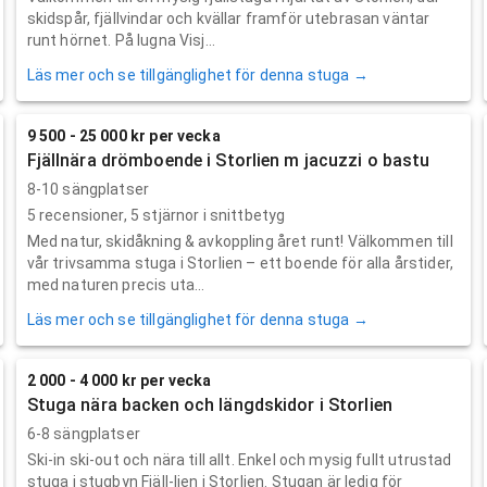
skidspår, fjällvindar och kvällar framför utebrasan väntar
runt hörnet. På lugna Visj...
Läs mer och se tillgänglighet för denna stuga →
9 500 - 25 000 kr per vecka
Fjällnära drömboende i Storlien m jacuzzi o bastu
8-10 sängplatser
5
recensioner,
5
stjärnor i snittbetyg
Med natur, skidåkning & avkoppling året runt! Välkommen till
vår trivsamma stuga i Storlien – ett boende för alla årstider,
med naturen precis uta...
Läs mer och se tillgänglighet för denna stuga →
2 000 - 4 000 kr per vecka
Stuga nära backen och längdskidor i Storlien
6-8 sängplatser
Ski-in ski-out och nära till allt. Enkel och mysig fullt utrustad
stuga i stugbyn Fjäll-lien i Storlien. Stugan är ledig för