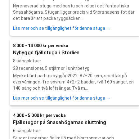
Nyrenoverad stuga med bastu och relax i det fantastiska
Snasahögarna. Stugan ligger precis vid Storsnasens fot där
det bara är att packa ryggsäcken...
Läs mer och se tillgänglighet för denna stuga →
8 000 - 14 000 kr per vecka
Nybyggd fjällstuga i Storlien
8 sängplatser
28
recensioner,
5
stjärnor i snittbetyg
Mycket fint parhus byggår 2022. 87+20 kvm, snedtak på
övervåningen. Tre sovrum 4+2+2 bäddar, två 160 sängar, en
140 säng och två loftsängar. Två m...
Läs mer och se tillgänglighet för denna stuga →
4 000 - 5 000 kr per vecka
Fjällstugor på Snasahögarnas sluttning
6 sängplatser
Stugor i underbar fjällmiljö med hjortronmyrar och