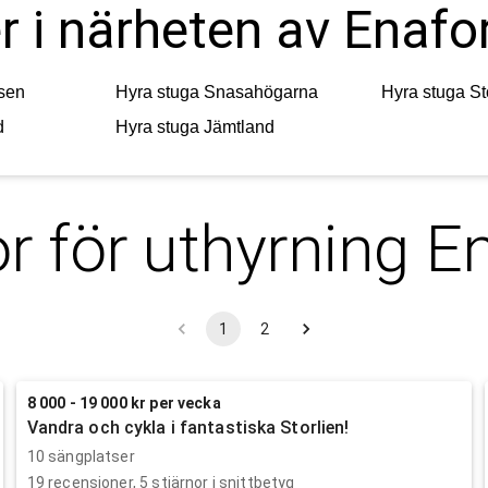
r i närheten av Enafo
sen
Hyra stuga
Snasahögarna
Hyra stuga
St
d
Hyra stuga
Jämtland
r för uthyrning
En
1
2
8 000 - 19 000 kr per vecka
Vandra och cykla i fantastiska Storlien!
10 sängplatser
19
recensioner,
5
stjärnor i snittbetyg