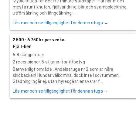
Mysig stuga för det lite mindre sällskapet. Här har ni det
mesta runt knuten, fjällvandring, bär och svampplockning,
utförsåkning och längdåkning. ...
Läs mer och se tillgänglighet för denna stuga →
2 500 - 6 750 kr per vecka
Fjäll-lien
6-8 sängplatser
2
recensioner,
5
stjärnor i snittbetyg
Barnvänligt område , Andelsstuga nr 2 som är nära
skidbacken! Hundar välkomna, dock inte i sovrummen.
Städning ingår ej, utan hyresgäst ansvarar f...
Läs mer och se tillgänglighet för denna stuga →