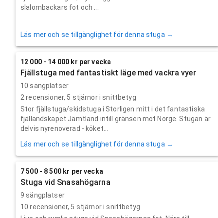
slalombackars fot och ...
Läs mer och se tillgänglighet för denna stuga →
12 000 - 14 000 kr per vecka
Fjällstuga med fantastiskt läge med vackra vyer
10 sängplatser
2
recensioner,
5
stjärnor i snittbetyg
Stor fjällstuga/skidstuga i Storligen mitt i det fantastiska
fjällandskapet Jämtland intill gränsen mot Norge. Stugan är
delvis nyrenoverad - köket...
Läs mer och se tillgänglighet för denna stuga →
7 500 - 8 500 kr per vecka
Stuga vid Snasahögarna
9 sängplatser
10
recensioner,
5
stjärnor i snittbetyg