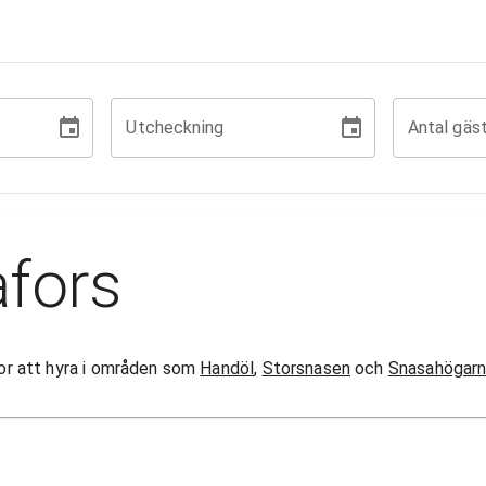
Utcheckning
Antal gäs
afors
ugor att hyra i områden som
Handöl
,
Storsnasen
och
Snasahögar