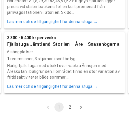
Har endast v 1,8,29,30,42,46,51,52 Stugbyn Fjäll-lien ligger
precis vid slalombackens fot en kort promenad från
järnvägsstationen i Storlien. Skido...
Läs mer och se tillgänglighet för denna stuga →
3 300 - 5 400 kr per vecka
Fjällstuga Jämtland: Storlien – Åre – Snasahögarna
6 sängplatser
1
recensioner,
3
stjärnor i snittbetyg
Härlig fjällstuga med utsikt över vackra Ånnsjön med
Åreskutan i bakgrunden. I området finns en stor variation av
fritidsaktiviteter både sommar ...
Läs mer och se tillgänglighet för denna stuga →
1
2