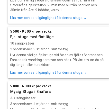
Ljus och rymlig stuga vid Snasahögarnas fot. Nära till
Storulvåns fjällstation, 25min med bil från Storlien och
35min från Åre. 9 bäddar, varav 1 ...
Läs mer och se tillgänglighet för denna stuga →
5 500 - 9 500 kr per vecka
Fjällstuga med fint läge!
10 sängplatser
2
recensioner,
5
stjärnor i snittbetyg
Hyr denna härliga fjällstuga vid foten av fjället Storsnasen.
Fantastisk vandring sommar och höst. På vintern tar du på
dig längd- eller turskidorn...
Läs mer och se tillgänglighet för denna stuga →
5 000 - 6 000 kr per vecka
Mysig Stuga i Enafors
3-4 sängplatser
3
recensioner,
4
stjärnor i snittbetyg