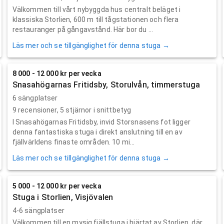
Välkommen till vårt nybyggda hus centralt beläget i
klassiska Storlien, 600 m till tågstationen och flera
restauranger på gångavstånd. Här bor du ...
Läs mer och se tillgänglighet för denna stuga →
8 000 - 12 000 kr per vecka
Snasahögarnas Fritidsby, Storulvån, timmerstuga
6 sängplatser
9
recensioner,
5
stjärnor i snittbetyg
I Snasahögarnas Fritidsby, invid Storsnasens fot ligger
denna fantastiska stuga i direkt anslutning till en av
fjällvärldens finaste områden. 10 mi...
Läs mer och se tillgänglighet för denna stuga →
5 000 - 12 000 kr per vecka
Stuga i Storlien, Visjövalen
4-6 sängplatser
Välkommen till en mysig fjällstuga i hjärtat av Storlien, där