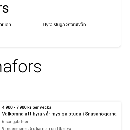
rs
orlien
Hyra stuga
Storulvån
afors
4 900 - 7 900 kr per vecka
Välkomna att hyra vår mysiga stuga i Snasahögarna
6 sängplatser
9
recensioner,
5
stjärnor i snittbetyg