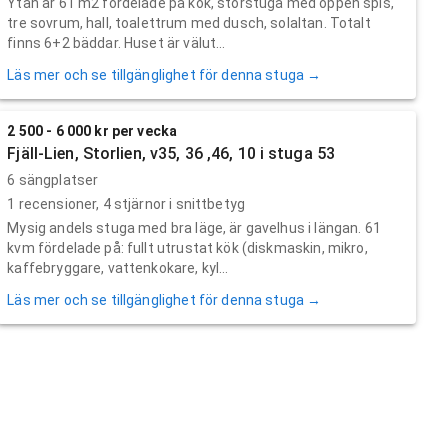
Ytan är 61 m2 fördelade på kök, storstuga med öppen spis,
tre sovrum, hall, toalettrum med dusch, solaltan. Totalt
finns 6+2 bäddar. Huset är välut...
Läs mer och se tillgänglighet för denna stuga →
2 500 - 6 000 kr per vecka
Fjäll-Lien, Storlien, v35, 36 ,46, 10 i stuga 53
6 sängplatser
1
recensioner,
4
stjärnor i snittbetyg
Mysig andels stuga med bra läge, är gavelhus i längan. 61
kvm fördelade på: fullt utrustat kök (diskmaskin, mikro,
kaffebryggare, vattenkokare, kyl...
Läs mer och se tillgänglighet för denna stuga →