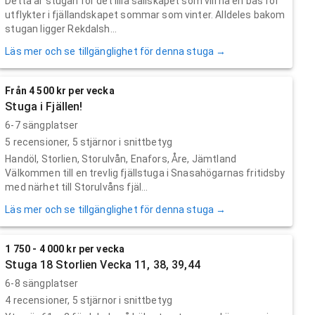
Detta är stugan för det lilla sällskapet som vill ha en bas för
utflykter i fjällandskapet sommar som vinter. Alldeles bakom
stugan ligger Rekdalsh...
Läs mer och se tillgänglighet för denna stuga →
Från 4 500 kr per vecka
Stuga i Fjällen!
6-7 sängplatser
5
recensioner,
5
stjärnor i snittbetyg
Handöl, Storlien, Storulvån, Enafors, Åre, Jämtland
Välkommen till en trevlig fjällstuga i Snasahögarnas fritidsby
med närhet till Storulvåns fjäl...
Läs mer och se tillgänglighet för denna stuga →
1 750 - 4 000 kr per vecka
Stuga 18 Storlien Vecka 11, 38, 39,44
6-8 sängplatser
4
recensioner,
5
stjärnor i snittbetyg