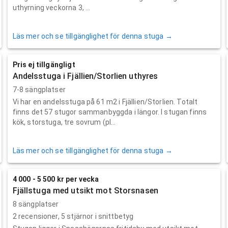
uthyrning veckorna 3, ...
Läs mer och se tillgänglighet för denna stuga →
Pris ej tillgängligt
Andelsstuga i Fjällien/Storlien uthyres
7-8 sängplatser
Vi har en andelsstuga på 61 m2 i Fjällien/Storlien. Totalt
finns det 57 stugor sammanbyggda i längor. I stugan finns
kök, storstuga, tre sovrum (pl...
Läs mer och se tillgänglighet för denna stuga →
4 000 - 5 500 kr per vecka
Fjällstuga med utsikt mot Storsnasen
8 sängplatser
2
recensioner,
5
stjärnor i snittbetyg