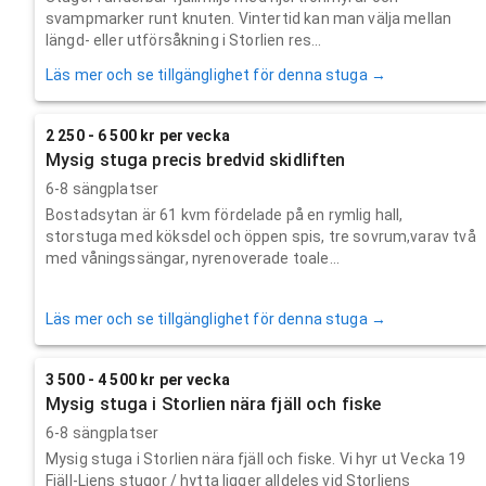
svampmarker runt knuten. Vintertid kan man välja mellan
längd- eller utförsåkning i Storlien res...
Läs mer och se tillgänglighet för denna stuga →
2 250 - 6 500 kr per vecka
Mysig stuga precis bredvid skidliften
6-8 sängplatser
Bostadsytan är 61 kvm fördelade på en rymlig hall,
storstuga med köksdel och öppen spis, tre sovrum,varav två
med våningssängar, nyrenoverade toale...
Läs mer och se tillgänglighet för denna stuga →
3 500 - 4 500 kr per vecka
Mysig stuga i Storlien nära fjäll och fiske
6-8 sängplatser
Mysig stuga i Storlien nära fjäll och fiske. Vi hyr ut Vecka 19
Fjäll-Liens stugor / hytta ligger alldeles vid Storliens