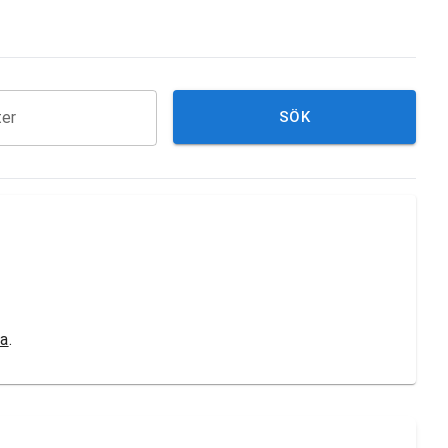
ter
SÖK
na
.