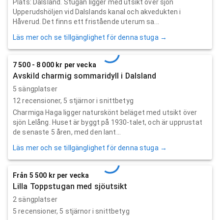
Plats: Dalsland. Stugan ligger med utsikt över sjön
Upperudshöljen vid Dalslands kanal och akvedukten i
Håverud. Det finns ett fristående uterum sa...
Läs mer och se tillgänglighet för denna stuga →
7 500 - 8 000 kr per vecka
Avskild charmig sommaridyll i Dalsland
5 sängplatser
12
recensioner,
5
stjärnor i snittbetyg
Charmiga Haga ligger naturskönt beläget med utsikt över
sjön Lelång. Huset är byggt på 1930-talet, och är upprustat
de senaste 5 åren, med den lant...
Läs mer och se tillgänglighet för denna stuga →
Från 5 500 kr per vecka
Lilla Toppstugan med sjöutsikt
2 sängplatser
5
recensioner,
5
stjärnor i snittbetyg