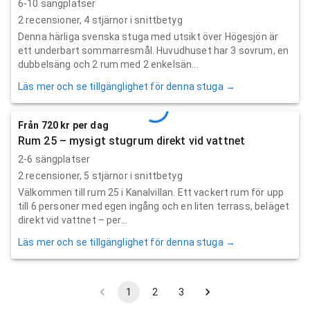
6-10 sängplatser
2
recensioner,
4
stjärnor i snittbetyg
Denna härliga svenska stuga med utsikt över Högesjön är
ett underbart sommarresmål. Huvudhuset har 3 sovrum, en
dubbelsäng och 2 rum med 2 enkelsän...
Läs mer och se tillgänglighet för denna stuga →
Från 720 kr per dag
Rum 25 – mysigt stugrum direkt vid vattnet
2-6 sängplatser
2
recensioner,
5
stjärnor i snittbetyg
Välkommen till rum 25 i Kanalvillan. Ett vackert rum för upp
till 6 personer med egen ingång och en liten terrass, beläget
direkt vid vattnet – per...
Läs mer och se tillgänglighet för denna stuga →
1
2
3