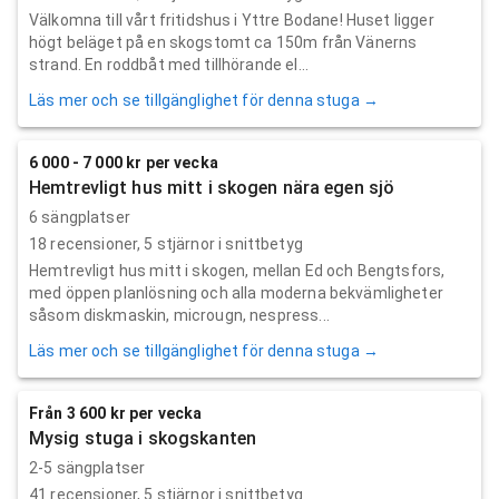
Välkomna till vårt fritidshus i Yttre Bodane! Huset ligger
högt beläget på en skogstomt ca 150m från Vänerns
strand. En roddbåt med tillhörande el...
Läs mer och se tillgänglighet för denna stuga →
6 000 - 7 000 kr per vecka
Hemtrevligt hus mitt i skogen nära egen sjö
6 sängplatser
18
recensioner,
5
stjärnor i snittbetyg
Hemtrevligt hus mitt i skogen, mellan Ed och Bengtsfors,
med öppen planlösning och alla moderna bekvämligheter
såsom diskmaskin, microugn, nespress...
Läs mer och se tillgänglighet för denna stuga →
Från 3 600 kr per vecka
Mysig stuga i skogskanten
2-5 sängplatser
41
recensioner,
5
stjärnor i snittbetyg