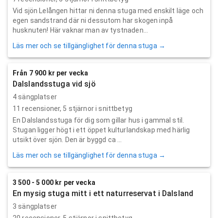
Vid sjön Lelången hittar ni denna stuga med enskilt läge och
egen sandstrand där ni dessutom har skogen inpå
husknuten! Här vaknar man av tystnaden...
Läs mer och se tillgänglighet för denna stuga →
Från 7 900 kr per vecka
Dalslandsstuga vid sjö
4 sängplatser
11
recensioner,
5
stjärnor i snittbetyg
En Dalslandsstuga för dig som gillar hus i gammal stil.
Stugan ligger högt i ett öppet kulturlandskap med härlig
utsikt över sjön. Den är byggd ca ...
Läs mer och se tillgänglighet för denna stuga →
3 500 - 5 000 kr per vecka
En mysig stuga mitt i ett naturreservat i Dalsland
3 sängplatser
20
recensioner,
5
stjärnor i snittbetyg