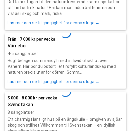
Detta är stugan till den naturintresserade som uppskattar
stillhet och rik natur ! Här kan man ladda batterierna och
vistas i skog och mark, fiska ...
Läs mer och se tillgänglighet för denna stuga →
Från 17 000 kr per vecka
Värnebo
4-5 sängplatser
Högt belägen sommaridyll med milsvid utsikt ut över
Vänern. Här bor du ostört i ett rofyllt kulturlandskap med
naturen precis utanför dörren. Somm...
Läs mer och se tillgänglighet för denna stuga →
5 000 - 8 000 kr per vecka
Svenstakan
8 sängplatser
Ett charmigt lantligt hus på en ängskulle – omgiven av sjöar,
skog och stillhet Välkommen till Svenstakan – en idyllisk
plats några kilometer norr ...