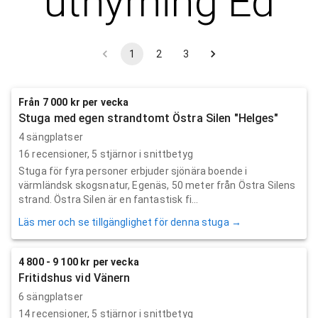
uthyrning
Ed
1
2
3
Från 7 000 kr per vecka
Stuga med egen strandtomt Östra Silen "Helges"
4 sängplatser
16
recensioner,
5
stjärnor i snittbetyg
Stuga för fyra personer erbjuder sjönära boende i
värmländsk skogsnatur, Egenäs, 50 meter från Östra Silens
strand. Östra Silen är en fantastisk fi...
Läs mer och se tillgänglighet för denna stuga →
4 800 - 9 100 kr per vecka
Fritidshus vid Vänern
6 sängplatser
14
recensioner,
5
stjärnor i snittbetyg