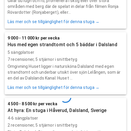
Gillar du lugn och ro, promenera i skog eller över stora
områden med berg där de spelat in delar från filmen Ronja
Rövardotter (Ronjaberget), eller...
Läs mer och se tillgänglighet för denna stuga →
9 000 - 11 000 kr per vecka
Hus med egen strandtomt och 5 bäddar i Dalsland
5 sängplatser
7
recensioner,
5
stjärnor i snittbetyg
Omgivning Huset ligger i natursköna Dalsland med egen
strandtomt och underbar utsikt över sjön Lelången, som är
en del av Dalslands Kanal. Huset ...
Läs mer och se tillgänglighet för denna stuga →
4 500 - 8 500 kr per vecka
At hyra: En stuga i Håverud, Dalsland, Sverige
4-6 sängplatser
2
recensioner,
5
stjärnor i snittbetyg