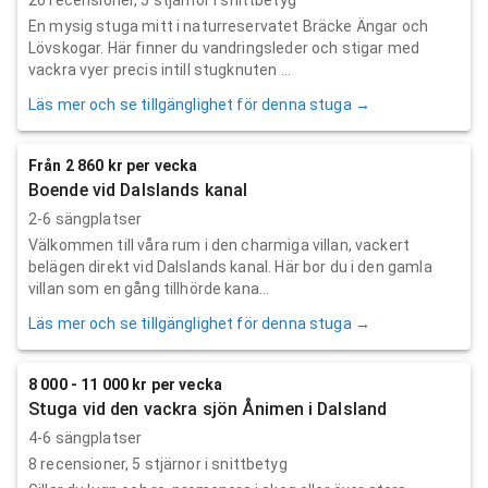
En mysig stuga mitt i naturreservatet Bräcke Ängar och
Lövskogar. Här finner du vandringsleder och stigar med
vackra vyer precis intill stugknuten ...
Läs mer och se tillgänglighet för denna stuga →
Från 2 860 kr per vecka
Boende vid Dalslands kanal
2-6 sängplatser
Välkommen till våra rum i den charmiga villan, vackert
belägen direkt vid Dalslands kanal. Här bor du i den gamla
villan som en gång tillhörde kana...
Läs mer och se tillgänglighet för denna stuga →
8 000 - 11 000 kr per vecka
Stuga vid den vackra sjön Ånimen i Dalsland
4-6 sängplatser
8
recensioner,
5
stjärnor i snittbetyg