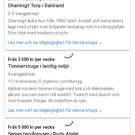
Charmigt Torp i Dalsland
2-5 sängplatser
Charmigt äldre hus från 1860-talet. Avskilt och naturskönt
läge med utsikt över böljande landskap och mot Kroppefjäll.
Stort kök med modern utrustn...
Läs mer och se tillgänglighet för denna stuga →
Från 3 500 kr per vecka
Timmerstuga i lantlig miljö
4 sängplatser
11
recensioner,
5
stjärnor i snittbetyg
Idyllisk modern timmerstuga med kök och diskmaskin,
allrum, sovrum samt två sovloft. Toalett med dusch och
tvättmaskin.Stegar till sovloften är nya...
Läs mer och se tillgänglighet för denna stuga →
Från 5 000 kr per vecka
Semestervåningen i Ruds Ateljé