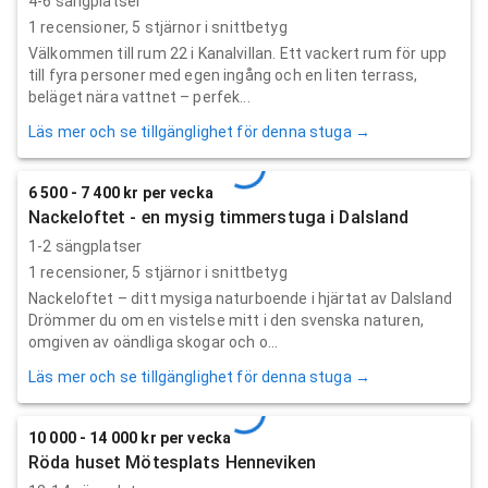
4-6 sängplatser
1
recensioner,
5
stjärnor i snittbetyg
Välkommen till rum 22 i Kanalvillan. Ett vackert rum för upp
till fyra personer med egen ingång och en liten terrass,
beläget nära vattnet – perfek...
Läs mer och se tillgänglighet för denna stuga →
6 500 - 7 400 kr per vecka
Nackeloftet - en mysig timmerstuga i Dalsland
1-2 sängplatser
1
recensioner,
5
stjärnor i snittbetyg
Nackeloftet – ditt mysiga naturboende i hjärtat av Dalsland
Drömmer du om en vistelse mitt i den svenska naturen,
omgiven av oändliga skogar och o...
Läs mer och se tillgänglighet för denna stuga →
10 000 - 14 000 kr per vecka
Röda huset Mötesplats Henneviken