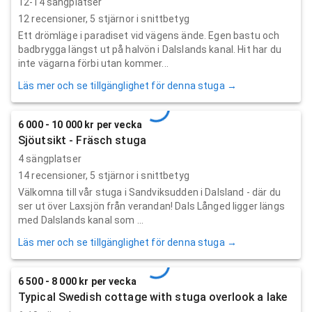
12-14 sängplatser
12
recensioner,
5
stjärnor i snittbetyg
Ett drömläge i paradiset vid vägens ände. Egen bastu och
badbrygga längst ut på halvön i Dalslands kanal. Hit har du
inte vägarna förbi utan kommer...
Läs mer och se tillgänglighet för denna stuga →
6 000 - 10 000 kr per vecka
Sjöutsikt - Fräsch stuga
4 sängplatser
14
recensioner,
5
stjärnor i snittbetyg
Välkomna till vår stuga i Sandviksudden i Dalsland - där du
ser ut över Laxsjön från verandan! Dals Långed ligger längs
med Dalslands kanal som ...
Läs mer och se tillgänglighet för denna stuga →
6 500 - 8 000 kr per vecka
Typical Swedish cottage with stuga overlook a lake