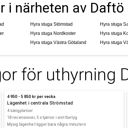
r i närheten av Daftö
ad
Hyra stuga
Stömstad
Hyra stuga
Sa
er
Hyra stuga
Nordkoster
Hyra stuga
Ko
Hyra stuga
Västra Götaland
Hyra stuga
Vä
or för uthyrning
4 950 - 5 850 kr per vecka
Lägenhet i centrala Strömstad
4 sängplatser
18
recensioner,
5
stjärnor i snittbetyg
Mysig lägenhet ligger bara några minuters