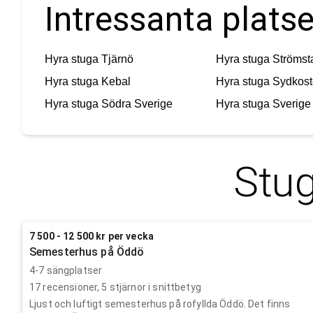
Intressanta platse
Hyra stuga
Tjärnö
Hyra stuga
Strömst
Hyra stuga
Kebal
Hyra stuga
Sydkost
Hyra stuga
Södra Sverige
Hyra stuga
Sverige
Stug
7 500 - 12 500 kr per vecka
Semesterhus på Öddö
4-7 sängplatser
17
recensioner,
5
stjärnor i snittbetyg
Ljust och luftigt semesterhus på rofyllda Öddö. Det finns