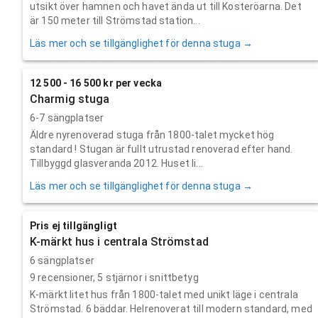
utsikt över hamnen och havet ända ut till Kosteröarna. Det
är 150 meter till Strömstad station...
Läs mer och se tillgänglighet för denna stuga →
12 500 - 16 500 kr per vecka
Charmig stuga
6-7 sängplatser
Äldre nyrenoverad stuga från 1800-talet mycket hög
standard ! Stugan är fullt utrustad renoverad efter hand.
Tillbyggd glasveranda 2012. Huset li...
Läs mer och se tillgänglighet för denna stuga →
Pris ej tillgängligt
K-märkt hus i centrala Strömstad
6 sängplatser
9
recensioner,
5
stjärnor i snittbetyg
K-märkt litet hus från 1800-talet med unikt läge i centrala
Strömstad. 6 bäddar. Helrenoverat till modern standard, med