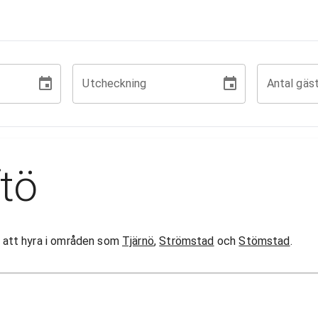
Utcheckning
Antal gäs
tö
or att hyra i områden som
Tjärnö
,
Strömstad
och
Stömstad
.