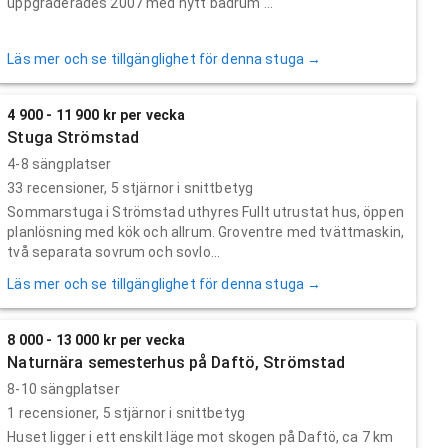
uppgraderades 2007 med nytt badrum ...
Läs mer och se tillgänglighet för denna stuga →
4 900 - 11 900 kr per vecka
Stuga Strömstad
4-8 sängplatser
33
recensioner,
5
stjärnor i snittbetyg
Sommarstuga i Strömstad uthyres Fullt utrustat hus, öppen
planlösning med kök och allrum. Groventre med tvättmaskin,
två separata sovrum och sovlo...
Läs mer och se tillgänglighet för denna stuga →
8 000 - 13 000 kr per vecka
Naturnära semesterhus på Daftö, Strömstad
8-10 sängplatser
1
recensioner,
5
stjärnor i snittbetyg
Huset ligger i ett enskilt läge mot skogen på Daftö, ca 7 km