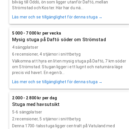
bilväg till Öddö, ön som ligger utanför Daftö, mellan
Strömstad och Koster. Här har du nä...
Läs mer och se tillgänglighet för denna stuga →
5 000 - 7 000 kr per vecka
Mysig stuga på Daftö söder om Strömstad
4 sängplatser
6
recensioner,
4
stjärnor i snittbetyg
Välkomna att hyra en liten mysig stuga på Daftö, 7 km söder
om Strömstad. Stugan ligger i ett lugnt och naturnära läge
precis vid havet. En egen b...
Läs mer och se tillgänglighet för denna stuga →
2 000 - 2 800 kr per dag
Stuga med havsutsikt
5-6 sängplatser
2
recensioner,
5
stjärnor i snittbetyg
Denna 1700-talsstuga ligger centralt på Vatuland med