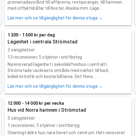
promenadavstånd till affärerna, restauranger, till hamnen
med utflyktsbåtar till Koster, Alaska mm. Läge...
Läs mer och se tillgänglighet för denna stuga →
1 200 - 1 500 kr per dag
Lägenhet i centrala Strömstad
2 sängplatser
13
recensioner,
5
stjärnor i snittbetyg
Nyrenoverad lägenhet i sekelskifteshus i centralt i
Strömstads vackraste område med närhet till bad,
kollektivtrafik och kosterbåtarna. Det finns ...
Läs mer och se tillgänglighet för denna stuga →
12 000 - 14 000 kr per vecka
Hus vid Norra hamnen i Strömstad
5 sängplatser
1
recensioner,
5
stjärnor i snittbetyg
Charmigt äldre hus nära havet och centrum. Helt renoverat