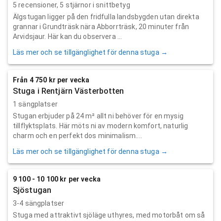
5
recensioner,
5
stjärnor i snittbetyg
Älgstugan ligger på den fridfulla landsbygden utan direkta
grannar i Grundträsk nära Abborrträsk, 20 minuter från
Arvidsjaur. Här kan du observera ...
Läs mer och se tillgänglighet för denna stuga →
Från 4 750 kr per vecka
Stuga i Rentjärn Västerbotten
1 sängplatser
Stugan erbjuder på 24 m² allt ni behöver för en mysig
tillflyktsplats. Här möts ni av modern komfort, naturlig
charm och en perfekt dos minimalism....
Läs mer och se tillgänglighet för denna stuga →
9 100 - 10 100 kr per vecka
Sjöstugan
3-4 sängplatser
Stuga med attraktivt sjöläge uthyres, med motorbåt om så