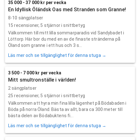
35 000 - 37 000 kr per vecka
En Idyllisk Öländsk Oas med Stranden som Granne!
8-10 sängplatser
15
recensioner,
5
stjärnor i snittbetyg
Välkommen till mitt lilla sommarparadis vid Sandybadet i
Löttorp. Här bor du med en av de finaste stränderna på
Öland som granne i ett hus och 3 s...
Läs mer och se tillgänglighet för denna stuga →
3 500 - 7 000 kr per vecka
Mitt smultronställe i världen!
2 sängplatser
25
recensioner,
5
stjärnor i snittbetyg
Välkommen att hyra min fina lilla lägenhet på Bödabaden i
Böda på norra Öland. Bästa av allt, bara ca 300 meter till
bästa delen av Bödabuktens fi...
Läs mer och se tillgänglighet för denna stuga →