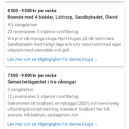
8 000 - 9 000 kr per vecka
Boende med 4 bäddar, Löttorp, Sandbybadet, Öland
4-5 sängplatser
23
recensioner,
5
stjärnor i snittbetyg
Vi hyr ut vår mysiga stuga, Hjortstugan, på vår tomt nära
Sandbybadet med härligt läge och stor naturtomt med egen
uteplats med utemöbler och grill...
Läs mer och se tillgänglighet för denna stuga →
7 500 - 9 800 kr per vecka
Semesterlägenhet i tre våningar
5 sängplatser
12
recensioner,
5
stjärnor i snittbetyg
Välkommen till Svalboet, en nybyggd (2021) och hemtrevlig
uthyrningsbostad med hög standard. Svalboet har två
sovrum, två badrum, vardagsrum och ...
Läs mer och se tillgänglighet för denna stuga →