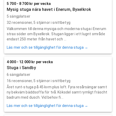
5 700 - 8 700 kr per vecka
Mysig stuga nära havet i Enerum, Byxelkrok
5 sängplatser
32
recensioner,
5
stjärnor i snittbetyg
Välkommen till denna mysiga och moderna stuga i Enerum
strax söder om Byxelkrok. Stugan ligger i ett lugnt område
endast 250 meter från havet och ...
Läs mer och se tillgänglighet för denna stuga →
4 000 - 12 000 kr per vecka
Stuga i Sandby
6 sängplatser
16
recensioner,
5
stjärnor i snittbetyg
Året runt-stuga på 45 kvm plus loft. Fyra resårsängar samt
ny bekväm bäddsoffa för två. Köksdel samt rymligt fräscht
badrum med dusch. Vid behov fi...
Läs mer och se tillgänglighet för denna stuga →