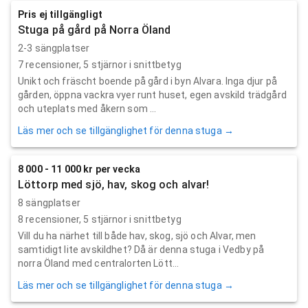
Pris ej tillgängligt
Stuga på gård på Norra Öland
2-3 sängplatser
7
recensioner,
5
stjärnor i snittbetyg
Unikt och fräscht boende på gård i byn Alvara. Inga djur på
gården, öppna vackra vyer runt huset, egen avskild trädgård
och uteplats med åkern som ...
Läs mer och se tillgänglighet för denna stuga →
8 000 - 11 000 kr per vecka
Löttorp med sjö, hav, skog och alvar!
8 sängplatser
8
recensioner,
5
stjärnor i snittbetyg
Vill du ha närhet till både hav, skog, sjö och Alvar, men
samtidigt lite avskildhet? Då är denna stuga i Vedby på
norra Öland med centralorten Lött...
Läs mer och se tillgänglighet för denna stuga →