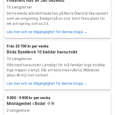
Fiskarens Hus av Jan Gezelius
10 sängplatser
Detta kända arkitektritade hus på Norra Öland är lika vackert
som sin omgivning. Beläget på en stor tomt finns plats för
lek och spring, och ca 2 k...
Läs mer och se tillgänglighet för denna stuga →
Från 20 700 kr per vecka
Böda Byxelkrok 10 bäddar havsutsikt
10 sängplatser
Villa med havsutsikt. Lämpligt för två familjer. Inga trösklar.
Inga trappor (ramp). Går att köra med rullstol. Möblerad
altan 40 m2 mot vattnet. ...
Läs mer och se tillgänglighet för denna stuga →
9 000 - 9 800 kr per vecka
Minilägenhet i Böda! 🌞🌸
2 sängplatser