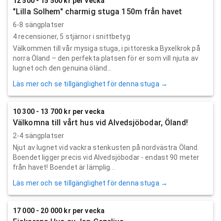
12 500 - 15 500 kr per vecka
"Lilla Solhem" charmig stuga 150m från havet
6-8 sängplatser
4
recensioner,
5
stjärnor i snittbetyg
Välkommen till vår mysiga stuga, i pittoreska Byxelkrok på
norra Öland – den perfekta platsen för er som vill njuta av
lugnet och den genuina öländ...
Läs mer och se tillgänglighet för denna stuga →
10 300 - 13 700 kr per vecka
Välkomna till vårt hus vid Alvedsjöbodar, Öland!
2-4 sängplatser
Njut av lugnet vid vackra stenkusten på nordvästra Öland.
Boendet ligger precis vid Alvedsjöbodar - endast 90 meter
från havet! Boendet är lämplig...
Läs mer och se tillgänglighet för denna stuga →
17 000 - 20 000 kr per vecka