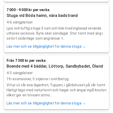
7 000 - 9 000 kr per vecka
Stuga vid Böda hamn, nära badstrand
4-6 sängplatser
Ljus och luftig stuga 3 rum och kök med inglasad veranda
uthyres veckovis. Byte sker söndagar. Stor tomt med äng i
ostört söderläge som angränsar t...
Läs mer och se tillgänglighet för denna stuga →
Från 7 300 kr per vecka
Boende med 4 bäddar, Löttorp, Sandbybadet, Öland
4-5 sängplatser
19
recensioner,
5
stjärnor i snittbetyg
Vi hyr ut vår ena lägenhet, Tuppen, i gårdshuset på vår tomt.
Härligt läge med naturtomt och hagar och ängar inpå knuten
vilket ger en trivsam atmo...
Läs mer och se tillgänglighet för denna stuga →