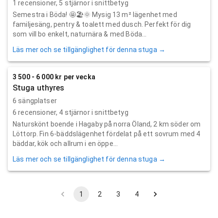
1
recensioner,
5
stjärnor i snittbetyg
Semestra i Böda! 🤩🏖🌞 Mysig 13 m² lägenhet med
familjesäng, pentry & toalett med dusch. Perfekt för dig
som vill bo enkelt, naturnära & med Böda...
Läs mer och se tillgänglighet för denna stuga →
3 500 - 6 000 kr per vecka
Stuga uthyres
6 sängplatser
6
recensioner,
4
stjärnor i snittbetyg
Naturskönt boende i Hagaby på norra Öland, 2 km söder om
Löttorp. Fin 6-bäddslägenhet fördelat på ett sovrum med 4
bäddar, kök och allrum i en öppe...
Läs mer och se tillgänglighet för denna stuga →
1
2
3
4