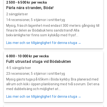
2 500 - 6 500 kr per vecka
Pärla nära stranden, Böda!
2 sängplatser
14
recensioner,
5
stjärnor i snittbetyg
Mysig, fräsch lägenhet med endast 300 meters gångväg till
finaste delen av Bödabuktens sandstrand! Alla
bekvämligheter finns som kylskåp med frysf...
Läs mer och se tillgänglighet för denna stuga →
6 000 - 10 000 kr per vecka
Fullt utrustad stuga vid Bödabukten
4-5 sängplatser
23
recensioner,
5
stjärnor i snittbetyg
Mysig gäststuga på 65kvm i Böda kyrkby. Bra planerad med
allrum och kök i öppen planlösning med två sovrum. Det ena
med dubbelsäng och möjlighet at...
Läs mer och se tillgänglighet för denna stuga →