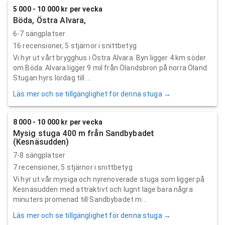
5 000 - 10 000 kr per vecka
Böda, Östra Alvara,
6-7 sängplatser
16
recensioner,
5
stjärnor i snittbetyg
Vi hyr ut vårt brygghus i Östra Alvara. Byn ligger 4 km söder
om Böda. Alvara ligger 9 mil från Ölandsbron på norra Öland.
Stugan hyrs lördag till ...
Läs mer och se tillgänglighet för denna stuga →
8 000 - 10 000 kr per vecka
Mysig stuga 400 m från Sandbybadet
(Kesnäsudden)
7-8 sängplatser
7
recensioner,
5
stjärnor i snittbetyg
Vi hyr ut vår mysiga och nyrenoverade stuga som ligger på
Kesnäsudden med attraktivt och lugnt läge bara några
minuters promenad till Sandbybadet m...
Läs mer och se tillgänglighet för denna stuga →