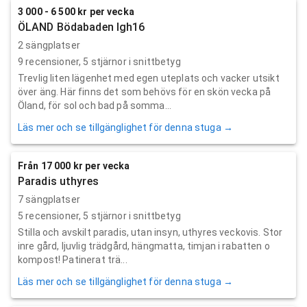
3 000 - 6 500 kr per vecka
ÖLAND Bödabaden lgh16
2 sängplatser
9
recensioner,
5
stjärnor i snittbetyg
Trevlig liten lägenhet med egen uteplats och vacker utsikt
över äng. Här finns det som behövs för en skön vecka på
Öland, för sol och bad på somma...
Läs mer och se tillgänglighet för denna stuga →
Från 17 000 kr per vecka
Paradis uthyres
7 sängplatser
5
recensioner,
5
stjärnor i snittbetyg
Stilla och avskilt paradis, utan insyn, uthyres veckovis. Stor
inre gård, ljuvlig trädgård, hängmatta, timjan i rabatten o
kompost! Patinerat trä...
Läs mer och se tillgänglighet för denna stuga →