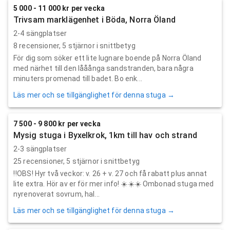
5 000 - 11 000 kr per vecka
Trivsam marklägenhet i Böda, Norra Öland
2-4 sängplatser
8
recensioner,
5
stjärnor i snittbetyg
För dig som söker ett lite lugnare boende på Norra Öland
med närhet till den lååånga sandstranden, bara några
minuters promenad till badet. Bo enk...
Läs mer och se tillgänglighet för denna stuga →
7 500 - 9 800 kr per vecka
Mysig stuga i Byxelkrok, 1km till hav och strand
2-3 sängplatser
25
recensioner,
5
stjärnor i snittbetyg
‼️OBS! Hyr två veckor: v. 26 + v. 27 och få rabatt plus annat
lite extra. Hör av er för mer info! ☀️☀️☀️ Ombonad stuga med
nyrenoverat sovrum, hal...
Läs mer och se tillgänglighet för denna stuga →