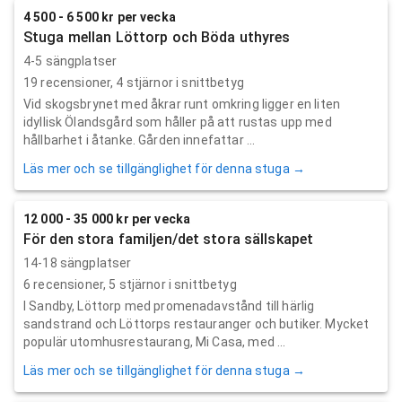
4 500 - 6 500 kr per vecka
Stuga mellan Löttorp och Böda uthyres
4-5 sängplatser
19
recensioner,
4
stjärnor i snittbetyg
Vid skogsbrynet med åkrar runt omkring ligger en liten
idyllisk Ölandsgård som håller på att rustas upp med
hållbarhet i åtanke. Gården innefattar ...
Läs mer och se tillgänglighet för denna stuga →
12 000 - 35 000 kr per vecka
För den stora familjen/det stora sällskapet
14-18 sängplatser
6
recensioner,
5
stjärnor i snittbetyg
I Sandby, Löttorp med promenadavstånd till härlig
sandstrand och Löttorps restauranger och butiker. Mycket
populär utomhusrestaurang, Mi Casa, med ...
Läs mer och se tillgänglighet för denna stuga →