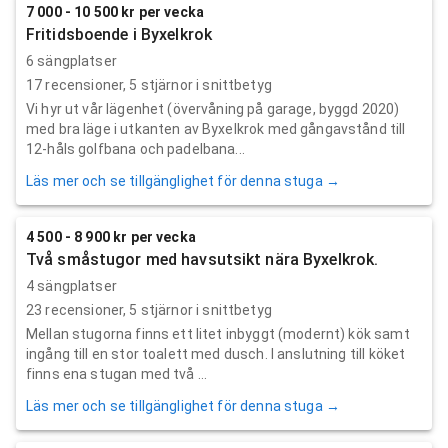
7 000 - 10 500 kr per vecka
Fritidsboende i Byxelkrok
6 sängplatser
17
recensioner,
5
stjärnor i snittbetyg
Vi hyr ut vår lägenhet (övervåning på garage, byggd 2020)
med bra läge i utkanten av Byxelkrok med gångavstånd till
12-håls golfbana och padelbana...
Läs mer och se tillgänglighet för denna stuga →
4 500 - 8 900 kr per vecka
Två småstugor med havsutsikt nära Byxelkrok.
4 sängplatser
23
recensioner,
5
stjärnor i snittbetyg
Mellan stugorna finns ett litet inbyggt (modernt) kök samt
ingång till en stor toalett med dusch. I anslutning till köket
finns ena stugan med två ...
Läs mer och se tillgänglighet för denna stuga →