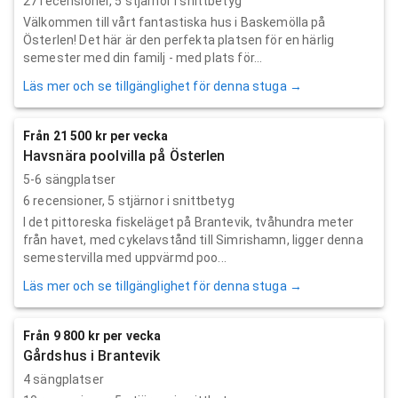
27
recensioner,
5
stjärnor i snittbetyg
Välkommen till vårt fantastiska hus i Baskemölla på
Österlen! Det här är den perfekta platsen för en härlig
semester med din familj - med plats för...
Läs mer och se tillgänglighet för denna stuga →
Från 21 500 kr per vecka
Havsnära poolvilla på Österlen
5-6 sängplatser
6
recensioner,
5
stjärnor i snittbetyg
I det pittoreska fiskeläget på Brantevik, tvåhundra meter
från havet, med cykelavstånd till Simrishamn, ligger denna
semestervilla med uppvärmd poo...
Läs mer och se tillgänglighet för denna stuga →
Från 9 800 kr per vecka
Gårdshus i Brantevik
4 sängplatser