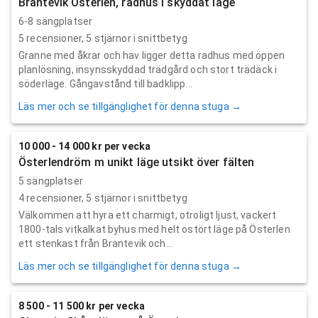
Brantevik Österlen, radhus i skyddat läge
6-8 sängplatser
5
recensioner,
5
stjärnor i snittbetyg
Granne med åkrar och hav ligger detta radhus med öppen
planlösning, insynsskyddad trädgård och stort trädäck i
söderläge. Gångavstånd till badklipp...
Läs mer och se tillgänglighet för denna stuga →
10 000 - 14 000 kr per vecka
Österlendröm m unikt läge utsikt över fälten
5 sängplatser
4
recensioner,
5
stjärnor i snittbetyg
Välkommen att hyra ett charmigt, otroligt ljust, vackert
1800-tals vitkalkat byhus med helt ostört läge på Österlen
ett stenkast från Brantevik och...
Läs mer och se tillgänglighet för denna stuga →
8 500 - 11 500 kr per vecka