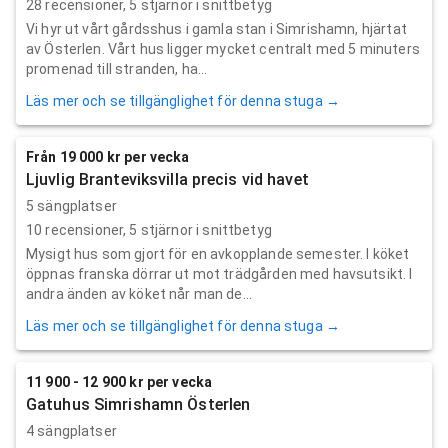
28
recensioner,
5
stjärnor i snittbetyg
Vi hyr ut vårt gårdsshus i gamla stan i Simrishamn, hjärtat
av Österlen. Vårt hus ligger mycket centralt med 5 minuters
promenad till stranden, ha...
Läs mer och se tillgänglighet för denna stuga →
Från 19 000 kr per vecka
Ljuvlig Branteviksvilla precis vid havet
5 sängplatser
10
recensioner,
5
stjärnor i snittbetyg
Mysigt hus som gjort för en avkopplande semester. I köket
öppnas franska dörrar ut mot trädgården med havsutsikt. I
andra änden av köket når man de...
Läs mer och se tillgänglighet för denna stuga →
11 900 - 12 900 kr per vecka
Gatuhus Simrishamn Österlen
4 sängplatser