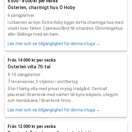
6 500 - 8 000 kr per vecka
Österlen, charmigt hus Ö Hoby
6 sängplatser
I utkanten av byn Östra Hoby ligger detta charmiga hus med
utsikt över fälten. Cykelavstånd till stranden, Glimmingehus
eller Skillinge med sin ham...
Läs mer och se tillgänglighet för denna stuga →
Från 14 000 kr per vecka
Österlen villa 70-tal
9-10 sängplatser
7
recensioner,
5
stjärnor i snittbetyg
Stort härlig villa med privat mysig trädgård. Centralt
placerad i Brantevik med närhet till byns lekplats, utegym
och tennisbana. I Brantevik finns...
Läs mer och se tillgänglighet för denna stuga →
Från 12 000 kr per vecka