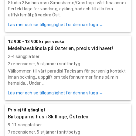
Studio 2 Bo hos oss i Simrishamn/Gröstorp i vårt fina annex.
Perfekt läge för vandring, cykling, bad och till alla fina
utflyktsmål på vackra Öst...
Läs mer och se tillgänglighet för denna stuga →
12 900 - 13 900 kr per vecka
Medelhavskänsla på Österlen, precis vid havet!
2-4 sängplatser
2
recensioner,
5
stjärnor i snittbetyg
Välkommen till vårt paradis! Tacksam för personlig kontakt
innan bokning,, uppgift om telefonnummer finns på min
hemsida, . Under ...
Läs mer och se tillgänglighet för denna stuga →
Pris ej tillgängligt
Birtapparns hus i Skillinge, Österlen
9-11 sängplatser
7
recensioner,
5
stjärnor i snittbetyg