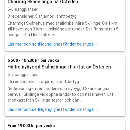
Charmig Skånelänga på Österlen
5-6 sängplatser
3
recensioner,
5
stjärnor i snittbetyg
Charmigt Skånehus med stallvinkel nära Skillinge. Ca 1 km
till havet och 3 km till milslånga stränder. Det finns totalt 5
sängar, stort lantkök med...
Läs mer och se tillgänglighet för denna stuga →
6 500 - 10 200 kr per vecka
Härlig nybyggd Skånelänga i hjärtat av Österlen
6-7 sängplatser
15
recensioner,
5
stjärnor i snittbetyg
Nedervåningen i en modern och nybyggd Skånelänga i
parhus i Skillinge vid öppna landskap och nära havet. Ett
stenkast från Skillinge teater och gån...
Läs mer och se tillgänglighet för denna stuga →
Från 19 000 kr per vecka