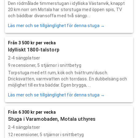
Den rödmålade timmerstugan i idylliska Västanvik, knappt
20 km norr om Motala har storstuga med öppen spis, TV
och bäddbar divansoffa med två sängp...
Läs mer och se tillgänglighet för denna stuga →
Från 3 500 kr per vecka
Idylliskt 1800-talstorp
2-4 sängplatser
9
recensioner,
5
stjärnor i snittbetyg
Torpstuga med ett rum, kök och tvättrum/dusch.
Dricksvatten, varmvatten och torrdass. En dubbelsäng och
möjlighet till extra bäddar. Egen brygga, ...
Läs mer och se tillgänglighet för denna stuga →
Från 6 300 kr per vecka
Stuga i Varamobaden, Motala uthyres
2-4 sängplatser
12
recensioner,
5
stjärnor i snittbetyg