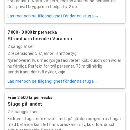
Forsanäset (Norra Vättern) mellan Askersund och Motala.
Del i privat brygga och badplats. 2 so...
Läs mer och se tillgänglighet för denna stuga →
7 000 - 8 000 kr per vecka
Strandnära boende i Varamon
2 sängplatser
2
recensioner,
5
stjärnor i snittbetyg
Nyrenoverat hus med lyxiga faciliteter. Kök, dusch och wc är
nu färdigt. Perfekt för två personer. 75 m till härlig
sandstrand där två cyklar, kaja...
Läs mer och se tillgänglighet för denna stuga →
Från 3 500 kr per vecka
Stuga på landet
2-5 sängplatser
En liten stuga med sovloft mitt på gården omgiven av hagar
med betande kor. Det finns braskamin, tv, kök, toa, dusch