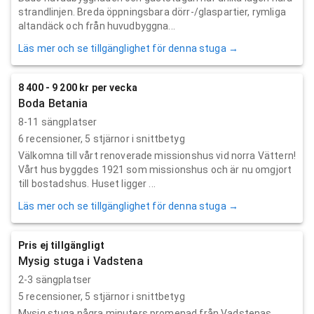
strandlinjen. Breda öppningsbara dörr-/glaspartier, rymliga
altandäck och från huvudbyggna...
Läs mer och se tillgänglighet för denna stuga →
8 400 - 9 200 kr per vecka
Boda Betania
8-11 sängplatser
6
recensioner,
5
stjärnor i snittbetyg
Välkomna till vårt renoverade missionshus vid norra Vättern!
Vårt hus byggdes 1921 som missionshus och är nu omgjort
till bostadshus. Huset ligger ...
Läs mer och se tillgänglighet för denna stuga →
Pris ej tillgängligt
Mysig stuga i Vadstena
2-3 sängplatser
5
recensioner,
5
stjärnor i snittbetyg
Mysig stuga några minuters promenad från Vadstenas