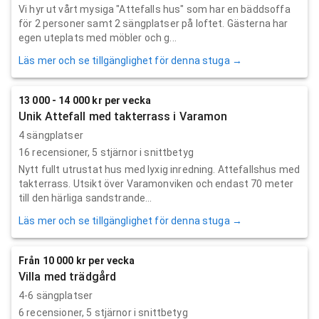
Vi hyr ut vårt mysiga "Attefalls hus" som har en bäddsoffa
för 2 personer samt 2 sängplatser på loftet. Gästerna har
egen uteplats med möbler och g...
Läs mer och se tillgänglighet för denna stuga →
13 000 - 14 000 kr per vecka
Unik Attefall med takterrass i Varamon
4 sängplatser
16
recensioner,
5
stjärnor i snittbetyg
Nytt fullt utrustat hus med lyxig inredning. Attefallshus med
takterrass. Utsikt över Varamonviken och endast 70 meter
till den härliga sandstrande...
Läs mer och se tillgänglighet för denna stuga →
Från 10 000 kr per vecka
Villa med trädgård
4-6 sängplatser
6
recensioner,
5
stjärnor i snittbetyg