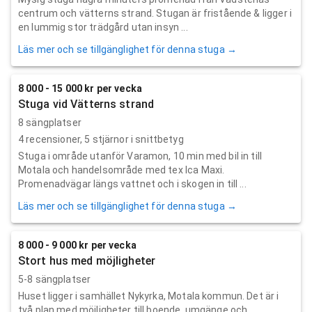
centrum och vätterns strand. Stugan är fristående & ligger i
en lummig stor trädgård utan insyn ...
Läs mer och se tillgänglighet för denna stuga →
8 000 - 15 000 kr per vecka
Stuga vid Vätterns strand
8 sängplatser
4
recensioner,
5
stjärnor i snittbetyg
Stuga i område utanför Varamon, 10 min med bil in till
Motala och handelsområde med tex Ica Maxi.
Promenadvägar längs vattnet och i skogen in till ...
Läs mer och se tillgänglighet för denna stuga →
8 000 - 9 000 kr per vecka
Stort hus med möjligheter
5-8 sängplatser
Huset ligger i samhället Nykyrka, Motala kommun. Det är i
två plan med möjligheter till boende, umgänge och