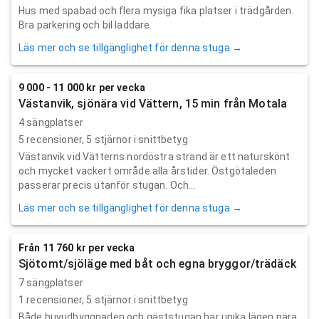
Hus med spabad och flera mysiga fika platser i trädgården.
Bra parkering och bil laddare.
Läs mer och se tillgänglighet för denna stuga →
9 000 - 11 000 kr per vecka
Västanvik, sjönära vid Vättern, 15 min från Motala
4 sängplatser
5
recensioner,
5
stjärnor i snittbetyg
Västanvik vid Vätterns nordöstra strand är ett naturskönt
och mycket vackert område alla årstider. Östgötaleden
passerar precis utanför stugan. Och...
Läs mer och se tillgänglighet för denna stuga →
Från 11 760 kr per vecka
Sjötomt/sjöläge med båt och egna bryggor/trädäck
7 sängplatser
1
recensioner,
5
stjärnor i snittbetyg
Både huvudbyggnaden och gäststugan har unika lägen nära