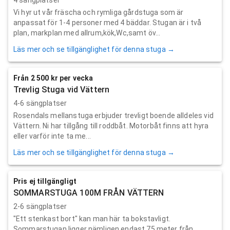
Vi hyr ut vår fräscha och rymliga gårdstuga som är
anpassat för 1-4 personer med 4 bäddar. Stugan är i två
plan, markplan med allrum,kök,Wc,samt öv...
Läs mer och se tillgänglighet för denna stuga →
Från 2 500 kr per vecka
Trevlig Stuga vid Vättern
4-6 sängplatser
Rosendals mellanstuga erbjuder trevligt boende alldeles vid
Vättern. Ni har tillgång till roddbåt. Motorbåt finns att hyra
eller varför inte ta me...
Läs mer och se tillgänglighet för denna stuga →
Pris ej tillgängligt
SOMMARSTUGA 100M FRÅN VÄTTERN
2-6 sängplatser
"Ett stenkast bort" kan man här ta bokstavligt.
Sommarstugan ligger nämligen endast 75 meter från