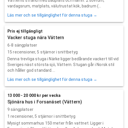
Vätterns strand med badplats och hamn. 2 sovrum,
vardagsrum, matplats, välutrustat kök, badrum (...
Läs mer och se tillgänglighet för denna stuga →
Pris ej tillgängligt
Vacker stuga nära Vättern
6-8 sängplatser
15
recensioner,
5
stjärnor i snittbetyg
Denna trevliga stuga i Närke ligger bedårande vackert till vid
Sveriges näst största sjö, Vättern. Stugan går i Norsk stil
och håller god standard....
Läs mer och se tillgänglighet för denna stuga →
13 000 - 20 000 kr per vecka
Sjönära hus i Forsanäset (Vättern)
9 sängplatser
1
recensioner,
5
stjärnor i snittbetyg
Mysigt sommarhus 150 meter från vattnet. Ligger i