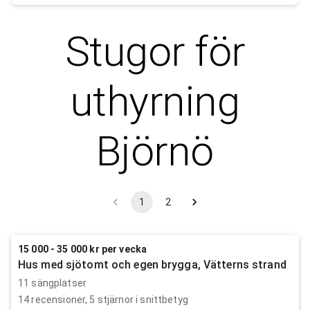
Stugor för
uthyrning
Björnö
1
2
15 000 - 35 000 kr per vecka
Hus med sjötomt och egen brygga, Vätterns strand
11 sängplatser
14
recensioner,
5
stjärnor i snittbetyg