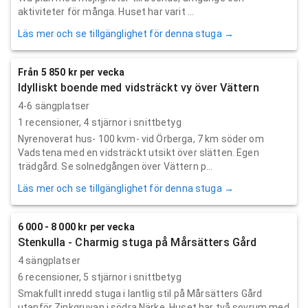
aktiviteter för många. Huset har varit ...
Läs mer och se tillgänglighet för denna stuga →
Från 5 850 kr per vecka
Idylliskt boende med vidsträckt vy över Vättern
4-6 sängplatser
1
recensioner,
4
stjärnor i snittbetyg
Nyrenoverat hus- 100 kvm- vid Örberga, 7 km söder om
Vadstena med en vidsträckt utsikt över slätten. Egen
trädgård. Se solnedgången över Vättern p...
Läs mer och se tillgänglighet för denna stuga →
6 000 - 8 000 kr per vecka
Stenkulla - Charmig stuga på Mårsätters Gård
4 sängplatser
6
recensioner,
5
stjärnor i snittbetyg
Smakfullt inredd stuga i lantlig stil på Mårsätters Gård
utanför Zinkgruvan i södra Närke. Huset har två sovrum med