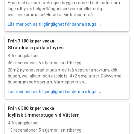
Hus med sjötomt och egen brygga i enskilt och naturnära
läge uthyres helger/långhelger/veckor eller enligt
överenskommelse! Huset är vinterbonat så...
Läs mer och se tillgänglighet för denna stuga →
Från 7 100 kr per vecka
Strandnära pärla uthyres.
4-6 sängplatser
46
recensioner,
5
stjärnor i snittbetyg
28m2 nyrenoverad stuga med två separata sovrum, kök,
dusch, wc, allrum och uteplats. 4+2 sovplatser. Golvvärme i
duschrum och sovrum. Värmepump so...
Läs mer och se tillgänglighet för denna stuga →
Från 6 500 kr per vecka
Idyllisk timmerstuga vid Vättern
4-6 sängplatser
13
recensioner,
5
stjärnor i snittbetyg