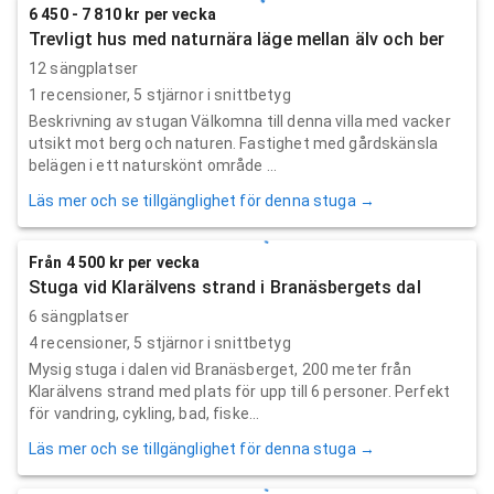
6 450 - 7 810 kr per vecka
Trevligt hus med naturnära läge mellan älv och ber
12 sängplatser
1
recensioner,
5
stjärnor i snittbetyg
Beskrivning av stugan Välkomna till denna villa med vacker
utsikt mot berg och naturen. Fastighet med gårdskänsla
belägen i ett naturskönt område ...
Läs mer och se tillgänglighet för denna stuga →
Från 4 500 kr per vecka
Stuga vid Klarälvens strand i Branäsbergets dal
6 sängplatser
4
recensioner,
5
stjärnor i snittbetyg
Mysig stuga i dalen vid Branäsberget, 200 meter från
Klarälvens strand med plats för upp till 6 personer. Perfekt
för vandring, cykling, bad, fiske...
Läs mer och se tillgänglighet för denna stuga →