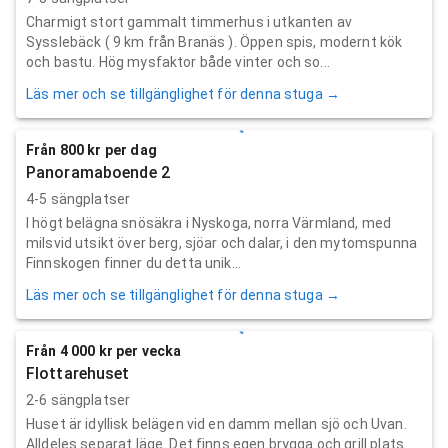
Charmigt stort gammalt timmerhus i utkanten av
Sysslebäck ( 9 km från Branäs ). Öppen spis, modernt kök
och bastu. Hög mysfaktor både vinter och so...
Läs mer och se tillgänglighet för denna stuga →
Från 800 kr per dag
Panoramaboende 2
4-5 sängplatser
I högt belägna snösäkra i Nyskoga, norra Värmland, med
milsvid utsikt över berg, sjöar och dalar, i den mytomspunna
Finnskogen finner du detta unik...
Läs mer och se tillgänglighet för denna stuga →
Från 4 000 kr per vecka
Flottarehuset
2-6 sängplatser
Huset är idyllisk belägen vid en damm mellan sjö och Uvan.
Alldeles separat läge. Det finns egen brygga och grill plats