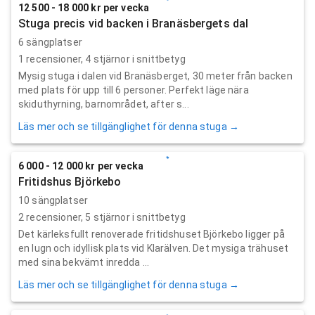
12 500 - 18 000 kr per vecka
Stuga precis vid backen i Branäsbergets dal
6 sängplatser
1
recensioner,
4
stjärnor i snittbetyg
Mysig stuga i dalen vid Branäsberget, 30 meter från backen
med plats för upp till 6 personer. Perfekt läge nära
skiduthyrning, barnområdet, after s...
Läs mer och se tillgänglighet för denna stuga →
6 000 - 12 000 kr per vecka
Fritidshus Björkebo
10 sängplatser
2
recensioner,
5
stjärnor i snittbetyg
Det kärleksfullt renoverade fritidshuset Björkebo ligger på
en lugn och idyllisk plats vid Klarälven. Det mysiga trähuset
med sina bekvämt inredda ...
Läs mer och se tillgänglighet för denna stuga →