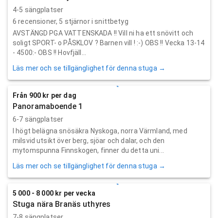
4-5 sängplatser
6
recensioner,
5
stjärnor i snittbetyg
AVSTÄNGD PGA VATTENSKADA !! Vill ni ha ett snövitt och
soligt SPORT- o PÅSKLOV ? Barnen vill ! :-) OBS !! Vecka 13-14
- 4500:- OBS !! Hovfjäll...
Läs mer och se tillgänglighet för denna stuga →
Från 900 kr per dag
Panoramaboende 1
6-7 sängplatser
I högt belägna snösäkra Nyskoga, norra Värmland, med
milsvid utsikt över berg, sjöar och dalar, och den
mytomspunna Finnskogen, finner du detta uni...
Läs mer och se tillgänglighet för denna stuga →
5 000 - 8 000 kr per vecka
Stuga nära Branäs uthyres
7-8 sängplatser