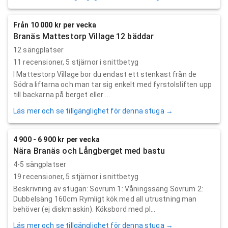
Från 10 000 kr per vecka
Branäs Mattestorp Village 12 bäddar
12 sängplatser
11
recensioner,
5
stjärnor i snittbetyg
I Mattestorp Village bor du endast ett stenkast från de
Södra liftarna och man tar sig enkelt med fyrstolsliften upp
till backarna på berget eller ...
Läs mer och se tillgänglighet för denna stuga →
4 900 - 6 900 kr per vecka
Nära Branäs och Långberget med bastu
4-5 sängplatser
19
recensioner,
5
stjärnor i snittbetyg
Beskrivning av stugan: Sovrum 1: Våningssäng Sovrum 2:
Dubbelsäng 160cm Rymligt kök med all utrustning man
behöver (ej diskmaskin). Köksbord med pl...
Läs mer och se tillgänglighet för denna stuga →