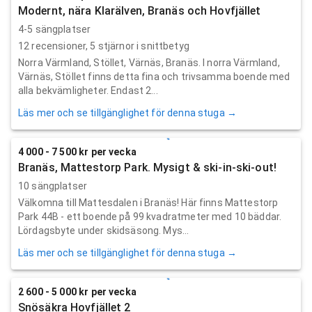
Modernt, nära Klarälven, Branäs och Hovfjället
4-5 sängplatser
12
recensioner,
5
stjärnor i snittbetyg
Norra Värmland, Stöllet, Värnäs, Branäs. I norra Värmland,
Värnäs, Stöllet finns detta fina och trivsamma boende med
alla bekvämligheter. Endast 2...
Läs mer och se tillgänglighet för denna stuga →
4 000 - 7 500 kr per vecka
Branäs, Mattestorp Park. Mysigt & ski-in-ski-out!
10 sängplatser
Välkomna till Mattesdalen i Branäs! Här finns Mattestorp
Park 44B - ett boende på 99 kvadratmeter med 10 bäddar.
Lördagsbyte under skidsäsong. Mys...
Läs mer och se tillgänglighet för denna stuga →
2 600 - 5 000 kr per vecka
Snösäkra Hovfjället 2