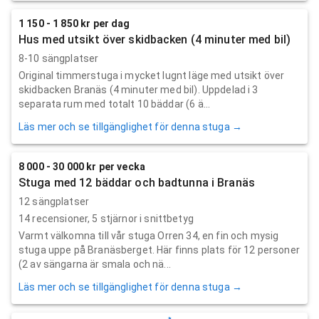
1 150 - 1 850 kr per dag
Hus med utsikt över skidbacken (4 minuter med bil)
8-10 sängplatser
Original timmerstuga i mycket lugnt läge med utsikt över
skidbacken Branäs (4 minuter med bil). Uppdelad i 3
separata rum med totalt 10 bäddar (6 ä...
Läs mer och se tillgänglighet för denna stuga →
8 000 - 30 000 kr per vecka
Stuga med 12 bäddar och badtunna i Branäs
12 sängplatser
14
recensioner,
5
stjärnor i snittbetyg
Varmt välkomna till vår stuga Orren 34, en fin och mysig
stuga uppe på Branäsberget. Här finns plats för 12 personer
(2 av sängarna är smala och nä...
Läs mer och se tillgänglighet för denna stuga →