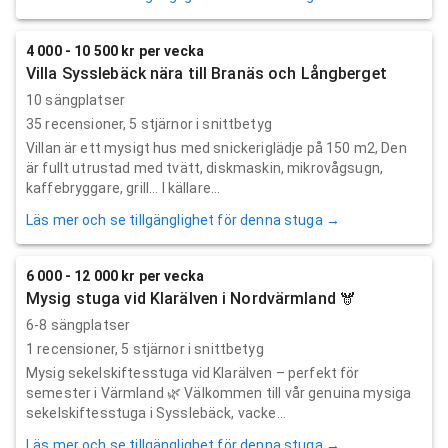
4 000 - 10 500 kr per vecka
Villa Sysslebäck nära till Branäs och Långberget
10 sängplatser
35
recensioner,
5
stjärnor i snittbetyg
Villan är ett mysigt hus med snickeriglädje på 150 m2, Den
är fullt utrustad med tvätt, diskmaskin, mikrovågsugn,
kaffebryggare, grill... I källare...
Läs mer och se tillgänglighet för denna stuga →
6 000 - 12 000 kr per vecka
Mysig stuga vid Klarälven i Nordvärmland 🫎
6-8 sängplatser
1
recensioner,
5
stjärnor i snittbetyg
Mysig sekelskiftesstuga vid Klarälven – perfekt för
semester i Värmland 🌿 Välkommen till vår genuina mysiga
sekelskiftesstuga i Sysslebäck, vacke...
Läs mer och se tillgänglighet för denna stuga →