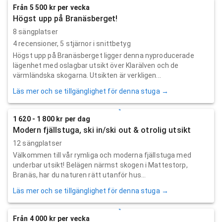
Från 5 500 kr per vecka
Högst upp på Branäsberget!
8 sängplatser
4
recensioner,
5
stjärnor i snittbetyg
Högst upp på Branäsberget ligger denna nyproducerade
lägenhet med oslagbar utsikt över Klarälven och de
värmländska skogarna. Utsikten är verkligen...
Läs mer och se tillgänglighet för denna stuga →
1 620 - 1 800 kr per dag
Modern fjällstuga, ski in/ski out & otrolig utsikt
12 sängplatser
Välkommen till vår rymliga och moderna fjällstuga med
underbar utsikt! Belägen närmst skogen i Mattestorp,
Branäs, har du naturen rätt utanför hus...
Läs mer och se tillgänglighet för denna stuga →
Från 4 000 kr per vecka