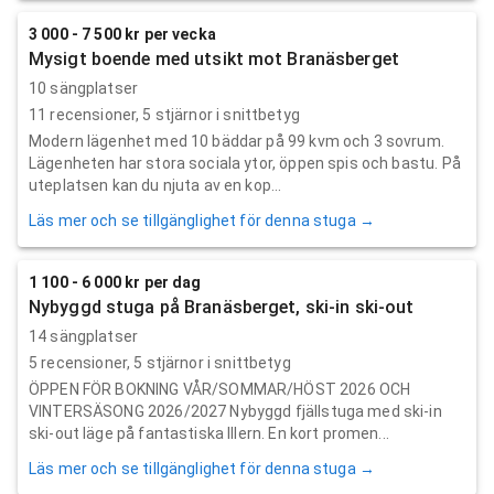
3 000 - 7 500 kr per vecka
Mysigt boende med utsikt mot Branäsberget
10 sängplatser
11
recensioner,
5
stjärnor i snittbetyg
Modern lägenhet med 10 bäddar på 99 kvm och 3 sovrum.
Lägenheten har stora sociala ytor, öppen spis och bastu. På
uteplatsen kan du njuta av en kop...
Läs mer och se tillgänglighet för denna stuga →
1 100 - 6 000 kr per dag
Nybyggd stuga på Branäsberget, ski-in ski-out
14 sängplatser
5
recensioner,
5
stjärnor i snittbetyg
ÖPPEN FÖR BOKNING VÅR/SOMMAR/HÖST 2026 OCH
VINTERSÄSONG 2026/2027 Nybyggd fjällstuga med ski-in
ski-out läge på fantastiska Illern. En kort promen...
Läs mer och se tillgänglighet för denna stuga →