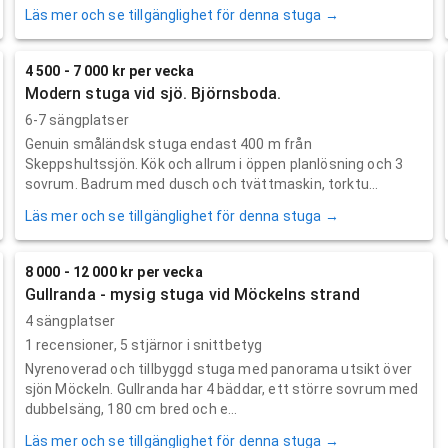
Läs mer och se tillgänglighet för denna stuga →
4 500 - 7 000 kr per vecka
Modern stuga vid sjö. Björnsboda.
6-7 sängplatser
Genuin småländsk stuga endast 400 m från
Skeppshultssjön. Kök och allrum i öppen planlösning och 3
sovrum. Badrum med dusch och tvättmaskin, torktu...
Läs mer och se tillgänglighet för denna stuga →
8 000 - 12 000 kr per vecka
Gullranda - mysig stuga vid Möckelns strand
4 sängplatser
1
recensioner,
5
stjärnor i snittbetyg
Nyrenoverad och tillbyggd stuga med panorama utsikt över
sjön Möckeln. Gullranda har 4 bäddar, ett större sovrum med
dubbelsäng, 180 cm bred och e...
Läs mer och se tillgänglighet för denna stuga →