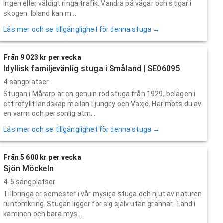
Ingen eller väldigt ringa trafik. Vandra på vägar och stigar i
skogen. Ibland kan m...
Läs mer och se tillgänglighet för denna stuga →
Från 9 023 kr per vecka
Idyllisk familjevänlig stuga i Småland | SE06095
4 sängplatser
Stugan i Mårarp är en genuin röd stuga från 1929, belägen i
ett rofyllt landskap mellan Ljungby och Växjö. Här möts du av
en varm och personlig atm...
Läs mer och se tillgänglighet för denna stuga →
Från 5 600 kr per vecka
Sjön Möckeln
4-5 sängplatser
Tillbringa er semester i vår mysiga stuga och njut av naturen
runtomkring. Stugan ligger för sig själv utan grannar. Tänd i
kaminen och bara mys....