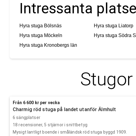
Intressanta plats
Hyra stuga
Bölsnäs
Hyra stuga
Liatorp
Hyra stuga
Möckeln
Hyra stuga
Södra S
Hyra stuga
Kronobergs län
Stugor
Från 6 600 kr per vecka
Charmig röd stuga på landet utanför Älmhult
6 sängplatser
18
recensioner,
5
stjärnor i snittbetyg
Mysigt lantligt boende i småländsk röd stuga byggd 1909.