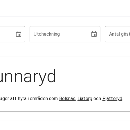
Utcheckning
Antal gäs
unnaryd
stugor att hyra i områden som
Bölsnäs
,
Liatorp
och
Pjätteryd
.