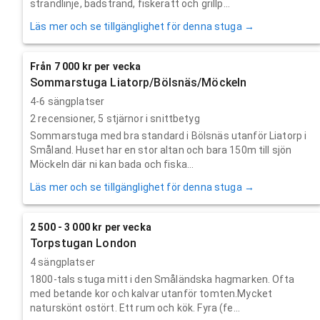
strandlinje, badstrand, fiskerätt och grillp...
Läs mer och se tillgänglighet för denna stuga →
Från 7 000 kr per vecka
Sommarstuga Liatorp/Bölsnäs/Möckeln
4-6 sängplatser
2
recensioner,
5
stjärnor i snittbetyg
Sommarstuga med bra standard i Bölsnäs utanför Liatorp i
Småland. Huset har en stor altan och bara 150m till sjön
Möckeln där ni kan bada och fiska...
Läs mer och se tillgänglighet för denna stuga →
2 500 - 3 000 kr per vecka
Torpstugan London
4 sängplatser
1800-tals stuga mitt i den Småländska hagmarken. Ofta
med betande kor och kalvar utanför tomten.Mycket
naturskönt ostört. Ett rum och kök. Fyra (fe...