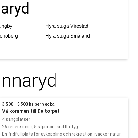
naryd
ungby
Hyra stuga
Virestad
ronoberg
Hyra stuga
Småland
nnaryd
3 500 - 5 500 kr per vecka
Välkommen till Daltorpet
4 sängplatser
26
recensioner,
5
stjärnor i snittbetyg
En fridfull plats för avkoppling och rekreation i vacker natur.