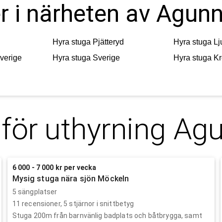
er i närheten av Agun
Hyra stuga
Pjätteryd
Hyra stuga
Lj
verige
Hyra stuga
Sverige
Hyra stuga
K
 för uthyrning
Agu
6 000 - 7 000 kr per vecka
Mysig stuga nära sjön Möckeln
5 sängplatser
11
recensioner,
5
stjärnor i snittbetyg
Stuga 200m från barnvänlig badplats och båtbrygga, samt