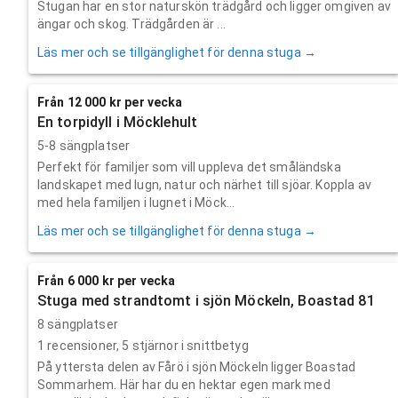
Stugan har en stor naturskön trädgård och ligger omgiven av
ängar och skog. Trädgården är ...
Läs mer och se tillgänglighet för denna stuga →
Från 12 000 kr per vecka
En torpidyll i Möcklehult
5-8 sängplatser
Perfekt för familjer som vill uppleva det småländska
landskapet med lugn, natur och närhet till sjöar. Koppla av
med hela familjen i lugnet i Möck...
Läs mer och se tillgänglighet för denna stuga →
Från 6 000 kr per vecka
Stuga med strandtomt i sjön Möckeln, Boastad 81
8 sängplatser
1
recensioner,
5
stjärnor i snittbetyg
På yttersta delen av Fårö i sjön Möckeln ligger Boastad
Sommarhem. Här har du en hektar egen mark med