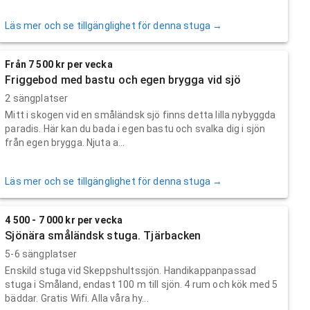
Läs mer och se tillgänglighet för denna stuga →
Från 7 500 kr per vecka
Friggebod med bastu och egen brygga vid sjö
2 sängplatser
Mitt i skogen vid en småländsk sjö finns detta lilla nybyggda
paradis. Här kan du bada i egen bastu och svalka dig i sjön
från egen brygga. Njuta a...
Läs mer och se tillgänglighet för denna stuga →
4 500 - 7 000 kr per vecka
Sjönära småländsk stuga. Tjärbacken
5-6 sängplatser
Enskild stuga vid Skeppshultssjön. Handikappanpassad
stuga i Småland, endast 100 m till sjön. 4 rum och kök med 5
bäddar. Gratis Wifi. Alla våra hy...