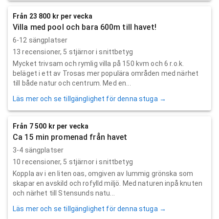
Från 23 800 kr per vecka
Villa med pool och bara 600m till havet!
6-12 sängplatser
13
recensioner,
5
stjärnor i snittbetyg
Mycket trivsam och rymlig villa på 150 kvm och 6 r.o.k.
beläget i ett av Trosas mer populära områden med närhet
till både natur och centrum. Med en...
Läs mer och se tillgänglighet för denna stuga →
Från 7 500 kr per vecka
Ca 15 min promenad från havet
3-4 sängplatser
10
recensioner,
5
stjärnor i snittbetyg
Koppla av i en liten oas, omgiven av lummig grönska som
skapar en avskild och rofylld miljö. Med naturen inpå knuten
och närhet till Stensunds natu...
Läs mer och se tillgänglighet för denna stuga →