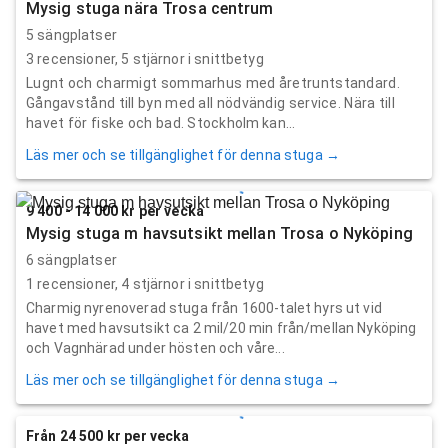
Mysig stuga nära Trosa centrum
5 sängplatser
3
recensioner,
5
stjärnor i snittbetyg
Lugnt och charmigt sommarhus med åretruntstandard.
Gångavstånd till byn med all nödvändig service. Nära till
havet för fiske och bad. Stockholm kan...
Läs mer och se tillgänglighet för denna stuga →
9 400 - 14 000 kr per vecka
Mysig stuga m havsutsikt mellan Trosa o Nyköping
6 sängplatser
1
recensioner,
4
stjärnor i snittbetyg
Charmig nyrenoverad stuga från 1600-talet hyrs ut vid
havet med havsutsikt ca 2 mil/20 min från/mellan Nyköping
och Vagnhärad under hösten och våre...
Läs mer och se tillgänglighet för denna stuga →
Från 24 500 kr per vecka