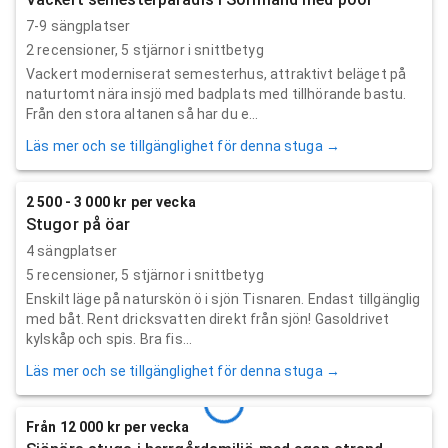
7-9 sängplatser
2
recensioner,
5
stjärnor i snittbetyg
Vackert moderniserat semesterhus, attraktivt beläget på
naturtomt nära insjö med badplats med tillhörande bastu.
Från den stora altanen så har du e...
Läs mer och se tillgänglighet för denna stuga →
2 500 - 3 000 kr per vecka
Stugor på öar
4 sängplatser
5
recensioner,
5
stjärnor i snittbetyg
Enskilt läge på naturskön ö i sjön Tisnaren. Endast tillgänglig
med båt. Rent dricksvatten direkt från sjön! Gasoldrivet
kylskåp och spis. Bra fis...
Läs mer och se tillgänglighet för denna stuga →
Från 12 000 kr per vecka