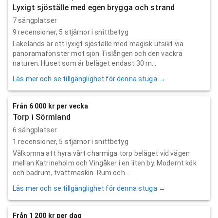
Lyxigt sjöställe med egen brygga och strand
7 sängplatser
9
recensioner,
5
stjärnor i snittbetyg
Lakelands är ett lyxigt sjöställe med magisk utsikt via
panoramafönster mot sjön Tislången och den vackra
naturen. Huset som är beläget endast 30 m...
Läs mer och se tillgänglighet för denna stuga →
Från 6 000 kr per vecka
Torp i Sörmland
6 sängplatser
1
recensioner,
5
stjärnor i snittbetyg
Välkomna att hyra vårt charmiga torp beläget vid vägen
mellan Katrineholm och Vingåker i en liten by. Modernt kök
och badrum, tvättmaskin. Rum och...
Läs mer och se tillgänglighet för denna stuga →
Från 1 200 kr per dag