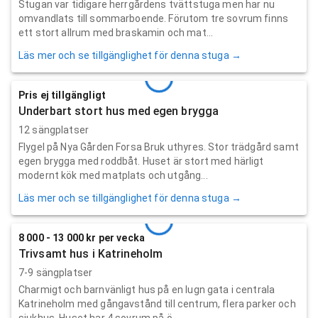
Stugan var tidigare herrgårdens tvättstuga men har nu
omvandlats till sommarboende. Förutom tre sovrum finns
ett stort allrum med braskamin och mat...
Läs mer och se tillgänglighet för denna stuga →
Pris ej tillgängligt
Underbart stort hus med egen brygga
12 sängplatser
Flygel på Nya Gården Forsa Bruk uthyres. Stor trädgård samt
egen brygga med roddbåt. Huset är stort med härligt
modernt kök med matplats och utgång...
Läs mer och se tillgänglighet för denna stuga →
8 000 - 13 000 kr per vecka
Trivsamt hus i Katrineholm
7-9 sängplatser
Charmigt och barnvänligt hus på en lugn gata i centrala
Katrineholm med gångavstånd till centrum, flera parker och
sjukhus. Huset har 4 sovrum på ö...