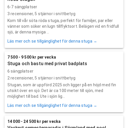
6-7 sängplatser
3
recensioner,
5
stjärnor i snittbetyg
Kom till vår söta röda stuga, perfekt för familjer, par eller
vänner som söker en lugn tillflyktsort. Belägen vid en fridfull
sjö, är denna mysiga ...
Läs mer och se tillgänglighet för denna stuga →
7 500 - 9 500 kr per vecka
Stuga och bastu med privat badplats
6 sängplatser
2
recensioner,
5
stjärnor i snittbetyg
Stugan, som är uppförd 2025 och ligger på en höjd med fin
utsikt över en sjö. Det är ca 100 meter till sjön, med
möjlighet till bad. Ute i sjön lig...
Läs mer och se tillgänglighet för denna stuga →
14 000 - 24 500 kr per vecka
Vackert semesterparadis i Sörmland med pool