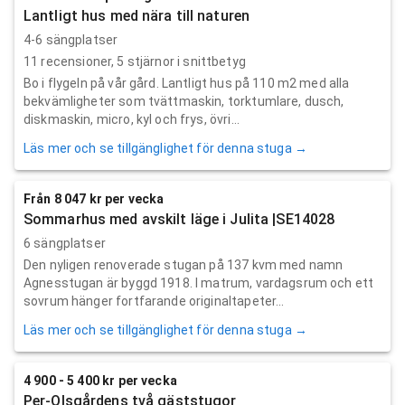
Lantligt hus med nära till naturen
4-6 sängplatser
11
recensioner,
5
stjärnor i snittbetyg
Bo i flygeln på vår gård. Lantligt hus på 110 m2 med alla
bekvämligheter som tvättmaskin, torktumlare, dusch,
diskmaskin, micro, kyl och frys, övri...
Läs mer och se tillgänglighet för denna stuga →
Från 8 047 kr per vecka
Sommarhus med avskilt läge i Julita |SE14028
6 sängplatser
Den nyligen renoverade stugan på 137 kvm med namn
Agnesstugan är byggd 1918. I matrum, vardagsrum och ett
sovrum hänger fortfarande originaltapeter...
Läs mer och se tillgänglighet för denna stuga →
4 900 - 5 400 kr per vecka
Per-Olsgårdens två gäststugor