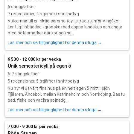
5 sängplatser
7
recensioner,
4
stjärnor i snittbetyg
Välkomna till en riktig sommaridyll strax utanför Vingåker.
Lantligt inbäddad i grönska med öppna landskap och ängar
med betesmarker där kor och hä...
Läs mer och se tillgänglighet för denna stuga →
9 500 - 12 000 kr per vecka
Unik semesteridyll på egen ö
6-7 sängplatser
5
recensioner,
5
stjärnor i snittbetyg
Nu hyr vi ut vårt fina hus på en helt egen ö mitt i sjön
Fjälaren, Ändebol, mellan Katrineholm och Norrköping. Bastu,
bad, fiske och vackra solnedg...
Läs mer och se tillgänglighet för denna stuga →
7 000 - 9 000 kr per vecka
Röda Stugan