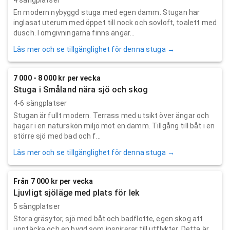
En modern nybyggd stuga med egen damm. Stugan har
inglasat uterum med öppet till nock och sovloft, toalett med
dusch. I omgivningarna finns ängar...
Läs mer och se tillgänglighet för denna stuga →
7 000 - 8 000 kr per vecka
Stuga i Småland nära sjö och skog
4-6 sängplatser
Stugan är fullt modern. Terrass med utsikt över ängar och
hagar i en naturskön miljö mot en damm. Tillgång till båt i en
större sjö med bad och f...
Läs mer och se tillgänglighet för denna stuga →
Från 7 000 kr per vecka
Ljuvligt sjöläge med plats för lek
5 sängplatser
Stora gräsytor, sjö med båt och badflotte, egen skog att
upptäcka och en bygd som inspirerar till utflykter. Detta är