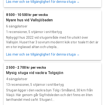
Läs mer och se tillgänglighet för denna stuga →
8 500 - 10 500 kr per vecka
Nyare hus vid Vallsjöbaden
6 sängplatser
1
recensioner,
5
stjärnor i snittbetyg
Nybyggt hus 2022 vid stugområde med fin utsikt över
Vallsjön. Huset har 3 sovrum modernt kök stor toalett det är
en stor inglasad altan och utepla...
Läs mer och se tillgänglighet för denna stuga →
2 500 - 2 700 kr per vecka
Mysig stuga vid vackra Tolgsjön
4 sängplatser
13
recensioner,
5
stjärnor i snittbetyg
Stugan ligger i den vackra byn Tolg i Småland, 30 km från
Växjö. Här genom går Sigfridsleden och det finns en liten
lanthandel med café. Stugan l...