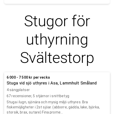
Stugor för
uthyrning
Svältestorp
6 000 - 7 500 kr per vecka
Stuga vid sjö uthyres i Asa, Lammhult Småland
4 sängplatser
67
recensioner,
5
stjärnor i snittbetyg
Stuga i lugn, sjönära och mysig miljö uthyres. Bra
fiskemöjligheter i 2st sjöar. (abborre, gädda, lake, björka,
storsik, brax, sutare) Fina prome...