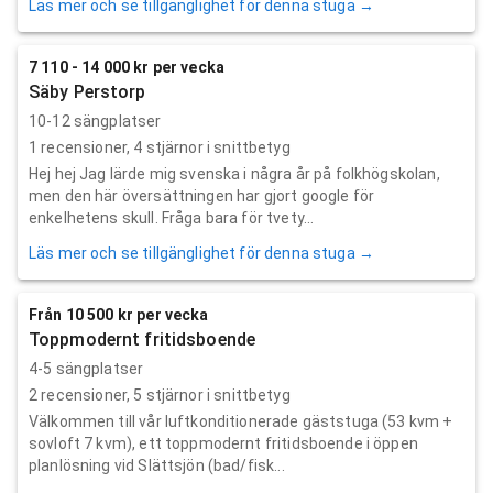
Läs mer och se tillgänglighet för denna stuga →
7 110 - 14 000 kr per vecka
Säby Perstorp
10-12 sängplatser
1
recensioner,
4
stjärnor i snittbetyg
Hej hej Jag lärde mig svenska i några år på folkhögskolan,
men den här översättningen har gjort google för
enkelhetens skull. Fråga bara för tvety...
Läs mer och se tillgänglighet för denna stuga →
Från 10 500 kr per vecka
Toppmodernt fritidsboende
4-5 sängplatser
2
recensioner,
5
stjärnor i snittbetyg
Välkommen till vår luftkonditionerade gäststuga (53 kvm +
sovloft 7 kvm), ett toppmodernt fritidsboende i öppen
planlösning vid Slättsjön (bad/fisk...