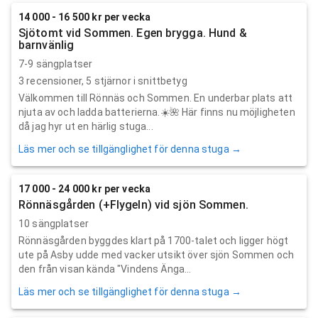
14 000 - 16 500 kr per vecka
Sjötomt vid Sommen. Egen brygga. Hund &
barnvänlig
7-9 sängplatser
3
recensioner,
5
stjärnor i snittbetyg
Välkommen till Rönnäs och Sommen. En underbar plats att
njuta av och ladda batterierna.☀️🌺 Här finns nu möjligheten
då jag hyr ut en härlig stuga...
Läs mer och se tillgänglighet för denna stuga →
17 000 - 24 000 kr per vecka
Rönnäsgården (+Flygeln) vid sjön Sommen.
10 sängplatser
Rönnäsgården byggdes klart på 1700-talet och ligger högt
ute på Asby udde med vacker utsikt över sjön Sommen och
den från visan kända "Vindens Änga...
Läs mer och se tillgänglighet för denna stuga →