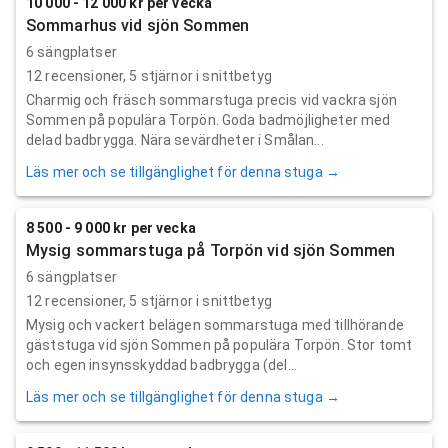
10 000 - 12 000 kr per vecka
Sommarhus vid sjön Sommen
6 sängplatser
12
recensioner,
5
stjärnor i snittbetyg
Charmig och fräsch sommarstuga precis vid vackra sjön
Sommen på populära Torpön. Goda badmöjligheter med
delad badbrygga. Nära sevärdheter i Smålan...
Läs mer och se tillgänglighet för denna stuga →
8 500 - 9 000 kr per vecka
Mysig sommarstuga på Torpön vid sjön Sommen
6 sängplatser
12
recensioner,
5
stjärnor i snittbetyg
Mysig och vackert belägen sommarstuga med tillhörande
gäststuga vid sjön Sommen på populära Torpön. Stor tomt
och egen insynsskyddad badbrygga (del...
Läs mer och se tillgänglighet för denna stuga →