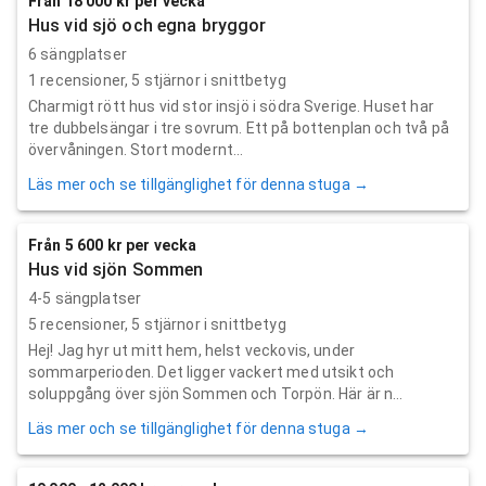
Från 18 000 kr per vecka
Hus vid sjö och egna bryggor
6 sängplatser
1
recensioner,
5
stjärnor i snittbetyg
Charmigt rött hus vid stor insjö i södra Sverige. Huset har
tre dubbelsängar i tre sovrum. Ett på bottenplan och två på
övervåningen. Stort modernt...
Läs mer och se tillgänglighet för denna stuga →
Från 5 600 kr per vecka
Hus vid sjön Sommen
4-5 sängplatser
5
recensioner,
5
stjärnor i snittbetyg
Hej! Jag hyr ut mitt hem, helst veckovis, under
sommarperioden. Det ligger vackert med utsikt och
soluppgång över sjön Sommen och Torpön. Här är n...
Läs mer och se tillgänglighet för denna stuga →