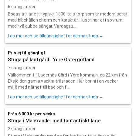
6 sängplatser
Bodaslätt är ett typiskt 1800-tals torp som är moderniserat
med bibehållen charm och karaktär. Huset har ett sovrum
med två dubbelsängar. Vardagsu...
Läs mer och se tillgänglighet för denna stuga →
Pris ej tillgängligt
Stuga på lantgård i Ydre Östergötland
7 sängplatser
Välkommen till Lägernäs Gård i Ydre kommun, ca 22 km från
Eksjö den gamla vackra trästaden. Här bor ni i en vacker
miljö med närhet till bad och f...
Läs mer och se tillgänglighet för denna stuga →
Från 6 000 kr per vecka
Stuga i Malexander med fantastiskt läge.
2 sängplatser
Stuga i Malexander med en fantastisk utsikt över sjön