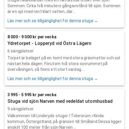
Sommen. Cirka två minuters gångavstånd till sjön. Sommen
är en sjö med rent klart vatten, där...
Läs mer och se tillgänglighet för denna stuga →
8 000 - 9 000 kr per vecka
Ydretorpet - Lopperyd vid Östra Lägern
6 sängplatser
Torpet är beläget på en tomt med stora gräsmattor och sol
nästan hela dagen. Förutom två stora sovrummet på
övervåningen, så finns ett stort vardag...
Läs mer och se tillgänglighet för denna stuga →
3 995 - 5 995 kr per vecka
Stuga vid sjön Narven med vedeldat utomhusbad
9 sängplatser
Välkommen till Linderyds stugor I Tidersrum i Kinda
kommun, Östergötland, på gränsen till Småland Dessa ligger
enskilt 100 meter från sjön Narven ...