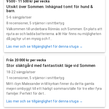
9 500 - 11 500 kr per vecka
Utsikt över Sommen. Inhägnad tomt för hund &
barn.
5-6 sängplatser
8
recensioner,
5
stjärnor i snittbetyg
Välkommen till underbara Rönnäs och Sommen. En plats att
njuta av och ladda batterierna.☀️🌺 Här finns nu möjligheten
då jag hyr ut en mysig och f...
Läs mer och se tillgänglighet för denna stuga →
Från 20 000 kr per vecka
Stor släktgård med fantastiskt läge vid Sommen
18-22 sängplatser
1
recensioner,
5
stjärnor i snittbetyg
Mitt i byn Malexander intill kyrkan finner du detta gamla
mejeri ombyggt till ett härligt sommarställe för tre eller fyra
familjer. Perfekt för det...
Läs mer och se tillgänglighet för denna stuga →