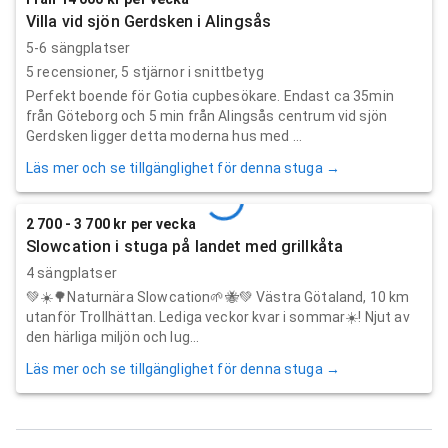
Villa vid sjön Gerdsken i Alingsås
5-6 sängplatser
5
recensioner,
5
stjärnor i snittbetyg
Perfekt boende för Gotia cupbesökare. Endast ca 35min
från Göteborg och 5 min från Alingsås centrum vid sjön
Gerdsken ligger detta moderna hus med ...
Läs mer och se tillgänglighet för denna stuga →
2 700 - 3 700 kr per vecka
Slowcation i stuga på landet med grillkåta
4 sängplatser
💚☀️🌳Naturnära Slowcation🌱🐝💚 Västra Götaland, 10 km
utanför Trollhättan. Lediga veckor kvar i sommar☀️! Njut av
den härliga miljön och lug...
Läs mer och se tillgänglighet för denna stuga →