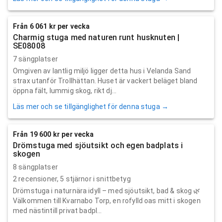
Från 6 061 kr per vecka
Charmig stuga med naturen runt husknuten |
SE08008
7 sängplatser
Omgiven av lantlig miljö ligger detta hus i Velanda Sand
strax utanför Trollhättan. Huset är vackert beläget bland
öppna fält, lummig skog, rikt dj...
Läs mer och se tillgänglighet för denna stuga →
Från 19 600 kr per vecka
Drömstuga med sjöutsikt och egen badplats i
skogen
8 sängplatser
2
recensioner,
5
stjärnor i snittbetyg
Drömstuga i naturnära idyll – med sjöutsikt, bad & skog 🌿
Välkommen till Kvarnabo Torp, en rofylld oas mitt i skogen
med nästintill privat badpl...