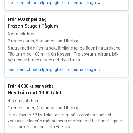
Läs mer och se tillgänglighet för denna stuga →
Från 900 kr per dag
Fräsch Stuga i Fåglum
6 sängplatser
2
recensioner,
5
stjärnor i snittbetyg
Stuga med de flesta bekvämligheter belägen i natursköna
Fåglum med 100 m till ån Nossan. Tre sovrum, allrum, kök
och toalett med dusch och tvättmas...
Läs mer och se tillgänglighet för denna stuga →
Från 4 000 kr per vecka
Hus från runt 1900 talet
4-5 sängplatser
1
recensioner,
4
stjärnor i snittbetyg
Hus uthyres 63 kvd plus ett rum på övervåning helg el
veckovis eller nån månad även enstaka nätter huset ligger i
Törstorp Prässebo i Lilla Edets k...