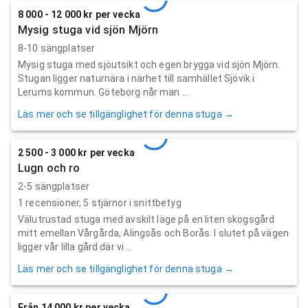
8 000 - 12 000 kr per vecka
Mysig stuga vid sjön Mjörn
8-10 sängplatser
Mysig stuga med sjöutsikt och egen brygga vid sjön Mjörn.
Stugan ligger naturnära i närhet till samhället Sjövik i
Lerums kommun. Göteborg når man ...
Läs mer och se tillgänglighet för denna stuga →
2 500 - 3 000 kr per vecka
Lugn och ro
2-5 sängplatser
1
recensioner,
5
stjärnor i snittbetyg
Välutrustad stuga med avskilt läge på en liten skogsgård
mitt emellan Vårgårda, Alingsås och Borås. I slutet på vägen
ligger vår lilla gård där vi ...
Läs mer och se tillgänglighet för denna stuga →
Från 14 000 kr per vecka