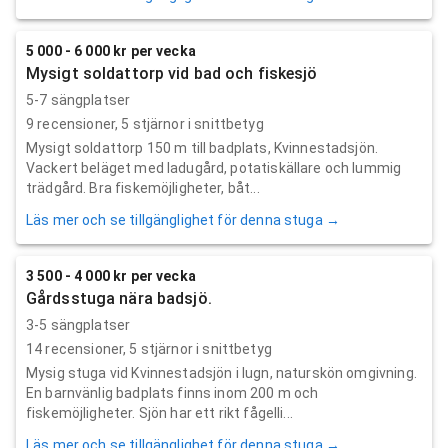
5 000 - 6 000 kr per vecka
Mysigt soldattorp vid bad och fiskesjö
5-7 sängplatser
9
recensioner,
5
stjärnor i snittbetyg
Mysigt soldattorp 150 m till badplats, Kvinnestadsjön.
Vackert beläget med ladugård, potatiskällare och lummig
trädgård. Bra fiskemöjligheter, båt...
Läs mer och se tillgänglighet för denna stuga →
3 500 - 4 000 kr per vecka
Gårdsstuga nära badsjö.
3-5 sängplatser
14
recensioner,
5
stjärnor i snittbetyg
Mysig stuga vid Kvinnestadsjön i lugn, naturskön omgivning.
En barnvänlig badplats finns inom 200 m och
fiskemöjligheter. Sjön har ett rikt fågelli...
Läs mer och se tillgänglighet för denna stuga →