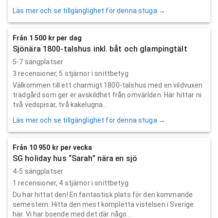
Läs mer och se tillgänglighet för denna stuga →
Från 1 500 kr per dag
Sjönära 1800-talshus inkl. båt och glampingtält
5-7 sängplatser
3
recensioner,
5
stjärnor i snittbetyg
Välkommen till ett charmigt 1800-talshus med en vildvuxen
trädgård som ger er avskildhet från omvärlden. Här hittar ni
två vedspisar, två kakelugna...
Läs mer och se tillgänglighet för denna stuga →
Från 10 950 kr per vecka
SG holiday hus “Sarah” nära en sjö
4-5 sängplatser
1
recensioner,
4
stjärnor i snittbetyg
Du har hittat den! En fantastisk plats för den kommande
semestern. Hitta den mest kompletta vistelsen i Sverige
här. Vi har boende med det där någo...