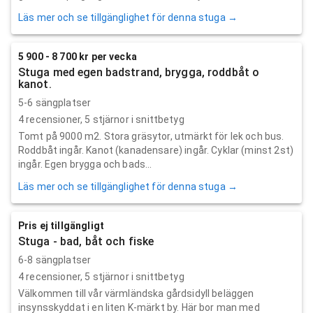
Läs mer och se tillgänglighet för denna stuga →
5 900 - 8 700 kr per vecka
Stuga med egen badstrand, brygga, roddbåt o
kanot.
5-6 sängplatser
4
recensioner,
5
stjärnor i snittbetyg
Tomt på 9000 m2. Stora gräsytor, utmärkt för lek och bus.
Roddbåt ingår. Kanot (kanadensare) ingår. Cyklar (minst 2st)
ingår. Egen brygga och bads...
Läs mer och se tillgänglighet för denna stuga →
Pris ej tillgängligt
Stuga - bad, båt och fiske
6-8 sängplatser
4
recensioner,
5
stjärnor i snittbetyg
Välkommen till vår värmländska gårdsidyll beläggen
insynsskyddat i en liten K-märkt by. Här bor man med