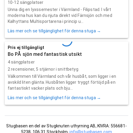
10-12 sängplatser
Unna dig en lyxssemester i Värmland - Filipstad. I vårt
moderna hus kan du njuta direkt vid Färnsjön och med
Kalhyttans Multisportarena i princip u...
Läs mer och se tillgänglighet för denna stuga →
Pris ej tillgängligt
Bo PÅ sjön med fantastisk utsikt
4 sängplatser
2
recensioner,
5
stjärnor i snittbetyg
Välkommen till Värmland och vår husbåt, som ligger i en
avskild liten glänta. Husbåten ligger tryggt förtöjd på en
fantastiskt vacker plats och bju...
Läs mer och se tillgänglighet för denna stuga →
Stugbasen en del av Stugknuten uthyrning AB, KIVRA: 556681-
5238, 106 31 Stockholm,
info@stugbasen.com