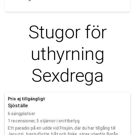
Stugor för
uthyrning
Sexdrega
Pris ej tillgängligt
Sjöställe
6 sängplatser
1
recensioner,
5
stjärnor i snittbetyg
Ett paradis på en udde vid Frisjön, där du har tillgång till
Jacuzzi , bastuflotte, båt och fiske, strax utanför Borås.