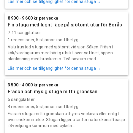
Läs mer och se tillgänglighet för denna stuga →
8 900 - 9 600 kr per vecka
Fin stuga med lugnt läge på sjötomt utanför Borås
7-11 sängplatser
1
recensioner,
5
stjärnor i snittbetyg
Välutrustad stuga med sjötomt vid sjön Såken. Fräsht
kök/vardagsrum med härlig utsikt över vattnet, öppen
planlösning med braskamin. Två sovrum med...
Läs mer och se tillgänglighet för denna stuga →
3 500 - 4 000 kr per vecka
Fräsch och mysig stuga mitt i grönskan
5 sängplatser
4
recensioner,
5
stjärnor i snittbetyg
Fräsch stuga mitt i grönskan uthyres veckovis eller enligt
överenskommelse. Stugan ligger utanför natursköna Roasjö
i Svenljunga kommun med cykela...