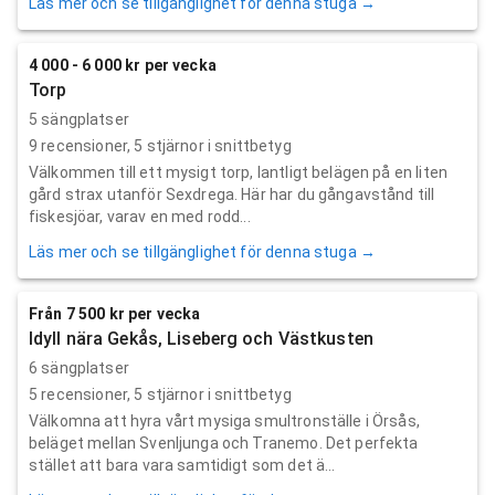
Läs mer och se tillgänglighet för denna stuga →
4 000 - 6 000 kr per vecka
Torp
5 sängplatser
9
recensioner,
5
stjärnor i snittbetyg
Välkommen till ett mysigt torp, lantligt belägen på en liten
gård strax utanför Sexdrega. Här har du gångavstånd till
fiskesjöar, varav en med rodd...
Läs mer och se tillgänglighet för denna stuga →
Från 7 500 kr per vecka
Idyll nära Gekås, Liseberg och Västkusten
6 sängplatser
5
recensioner,
5
stjärnor i snittbetyg
Välkomna att hyra vårt mysiga smultronställe i Örsås,
beläget mellan Svenljunga och Tranemo. Det perfekta
stället att bara vara samtidigt som det ä...