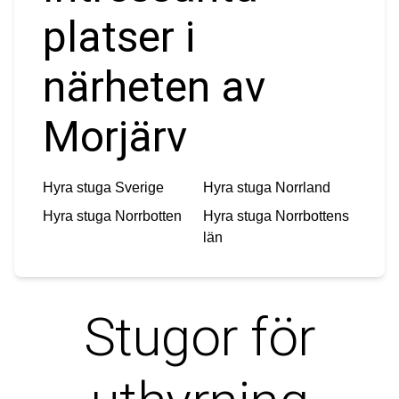
platser i
närheten av
Morjärv
Hyra stuga
Sverige
Hyra stuga
Norrland
Hyra stuga
Norrbotten
Hyra stuga
Norrbottens
län
Stugor för