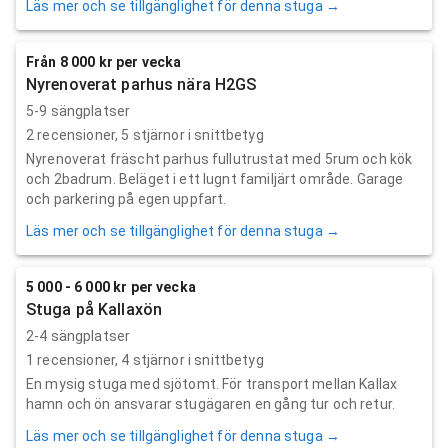
Läs mer och se tillgänglighet för denna stuga →
Från 8 000 kr per vecka
Nyrenoverat parhus nära H2GS
5-9 sängplatser
2
recensioner,
5
stjärnor i snittbetyg
Nyrenoverat fräscht parhus fullutrustat med 5rum och kök
och 2badrum. Beläget i ett lugnt familjärt område. Garage
och parkering på egen uppfart.
Läs mer och se tillgänglighet för denna stuga →
5 000 - 6 000 kr per vecka
Stuga på Kallaxön
2-4 sängplatser
1
recensioner,
4
stjärnor i snittbetyg
En mysig stuga med sjötomt. För transport mellan Kallax
hamn och ön ansvarar stugägaren en gång tur och retur.
Läs mer och se tillgänglighet för denna stuga →