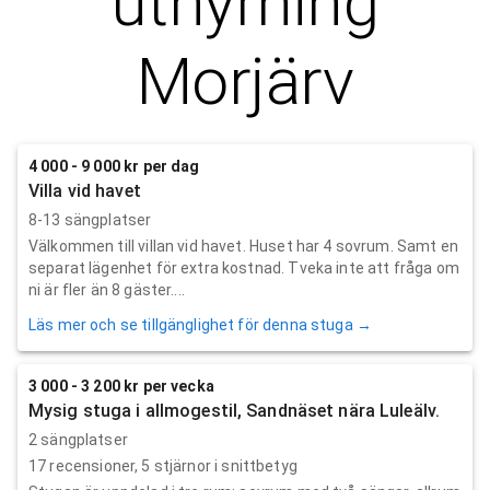
uthyrning
Morjärv
4 000 - 9 000 kr per dag
Villa vid havet
8-13 sängplatser
Välkommen till villan vid havet. Huset har 4 sovrum. Samt en
separat lägenhet för extra kostnad. Tveka inte att fråga om
ni är fler än 8 gäster....
Läs mer och se tillgänglighet för denna stuga →
3 000 - 3 200 kr per vecka
Mysig stuga i allmogestil, Sandnäset nära Luleälv.
2 sängplatser
17
recensioner,
5
stjärnor i snittbetyg