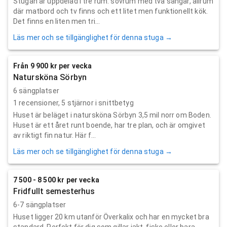
Stugan är uppdelad i tre rum: sovrum med två sängar, allrum
där matbord och tv finns och ett litet men funktionellt kök.
Det finns en liten men tri...
Läs mer och se tillgänglighet för denna stuga →
Från 9 900 kr per vecka
Natursköna Sörbyn
6 sängplatser
1
recensioner,
5
stjärnor i snittbetyg
Huset är beläget i natursköna Sörbyn 3,5 mil norr om Boden.
Huset är ett året runt boende, har tre plan, och är omgivet
av riktigt fin natur. Här f...
Läs mer och se tillgänglighet för denna stuga →
7 500 - 8 500 kr per vecka
Fridfullt semesterhus
6-7 sängplatser
Huset ligger 20 km utanför Överkalix och har en mycket bra
standard. Perfekt för dig som gillar jakt, fiske eller bara