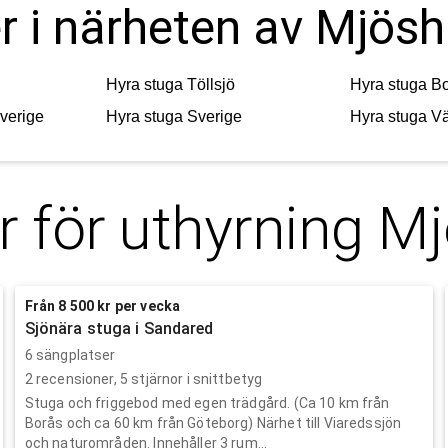
r i närheten av Mjösh
Hyra stuga
Töllsjö
Hyra stuga
B
verige
Hyra stuga
Sverige
Hyra stuga
Vä
r för uthyrning
Mj
Från 8 500 kr per vecka
Sjönära stuga i Sandared
6 sängplatser
2
recensioner,
5
stjärnor i snittbetyg
Stuga och friggebod med egen trädgård. (Ca 10 km från
Borås och ca 60 km från Göteborg) Närhet till Viaredssjön
och naturområden. Innehåller 3 rum...