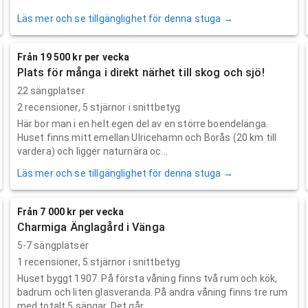
Läs mer och se tillgänglighet för denna stuga →
Från 19 500 kr per vecka
Plats för många i direkt närhet till skog och sjö!
22 sängplatser
2
recensioner,
5
stjärnor i snittbetyg
Här bor man i en helt egen del av en större boendelänga.
Huset finns mitt emellan Ulricehamn och Borås (20 km till
vardera) och ligger naturnära oc...
Läs mer och se tillgänglighet för denna stuga →
Från 7 000 kr per vecka
Charmiga Änglagård i Vänga
5-7 sängplatser
1
recensioner,
5
stjärnor i snittbetyg
Huset byggt 1907. På första våning finns två rum och kök,
badrum och liten glasveranda. På andra våning finns tre rum
med totalt 5 sängar. Det går ...