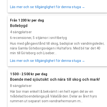
Läs mer och se tillgänglighet för denna stuga →
Från 1 200 kr per dag
Bollebygd
4 sängplatser
6
recensioner,
5
stjärnor i snittbetyg
Hus med gångavstånd till skog, badsjöar och vandringsleder,
nära Gamla Göteborgsvägen i Hultafors. Med bil tar det 40
min till Göteborg och Liseber...
Läs mer och se tillgänglighet för denna stuga →
1 500 - 2 500 kr per dag
Boende med sjöutsikt och nära till skog och mark!
8 sängplatser
Här bor man enkelt & bekvämt i en helt egen del av en
tvådelad boendelänga på VälaGården. Delar av året hyrs
rummen ut separat som vandrarhemsrum m...