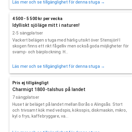
Läs mer och se tillgänglighet för denna stuga →
4 500 - 5 500 kr per vecka
Idylliskt sjöläge mitt i naturen!
2-5 sängplatser
Vackert belägen stuga med härlig utsikt över Stensjön! I
skogen finns ett rikt fågelliv men också goda möjligheter för
svamp- och bärplockning. H...
Läs mer och se tillgänglighet för denna stuga →
Pris ej tillgängligt
Charmigt 1800-talshus på landet
7 sängplatser
Huset är beläget på landet mellan Borås o Alingsås. Stort
och trivsamt kök med vedspis, köksspis, diskmaskin, mikro,
kyl o frys, kaffebryggare, va...