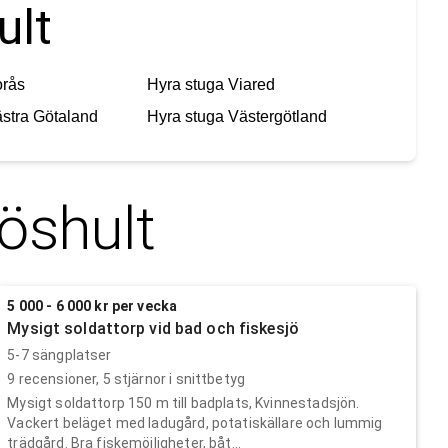
ult
orås
Hyra stuga
Viared
stra Götaland
Hyra stuga
Västergötland
öshult
5 000 - 6 000 kr per vecka
Mysigt soldattorp vid bad och fiskesjö
5-7 sängplatser
9
recensioner,
5
stjärnor i snittbetyg
Mysigt soldattorp 150 m till badplats, Kvinnestadsjön.
Vackert beläget med ladugård, potatiskällare och lummig
trädgård. Bra fiskemöjligheter, båt...