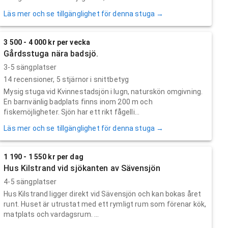
Läs mer och se tillgänglighet för denna stuga →
3 500 - 4 000 kr per vecka
Gårdsstuga nära badsjö.
3-5 sängplatser
14
recensioner,
5
stjärnor i snittbetyg
Mysig stuga vid Kvinnestadsjön i lugn, naturskön omgivning.
En barnvänlig badplats finns inom 200 m och
fiskemöjligheter. Sjön har ett rikt fågelli...
Läs mer och se tillgänglighet för denna stuga →
1 190 - 1 550 kr per dag
Hus Kilstrand vid sjökanten av Sävensjön
4-5 sängplatser
Hus Kilstrand ligger direkt vid Sävensjön och kan bokas året
runt. Huset är utrustat med ett rymligt rum som förenar kök,
matplats och vardagsrum. ...