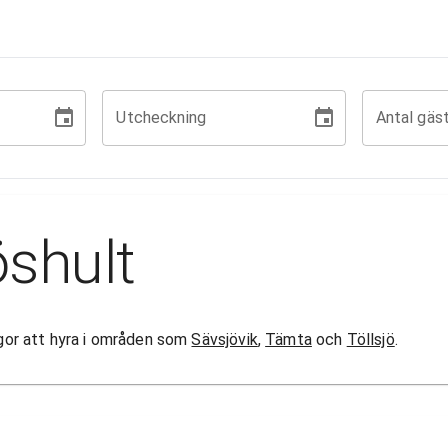
Utcheckning
Antal gäs
shult
tugor att hyra i områden som
Sävsjövik
,
Tämta
och
Töllsjö
.