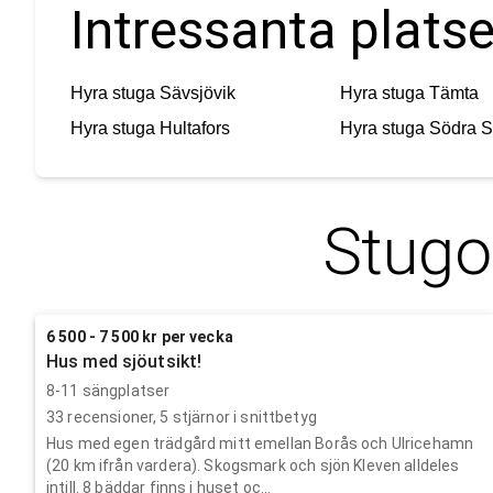
Intressanta platse
Hyra stuga
Sävsjövik
Hyra stuga
Tämta
Hyra stuga
Hultafors
Hyra stuga
Södra S
Stugo
6 500 - 7 500 kr per vecka
Hus med sjöutsikt!
8-11 sängplatser
33
recensioner,
5
stjärnor i snittbetyg
Hus med egen trädgård mitt emellan Borås och Ulricehamn
(20 km ifrån vardera). Skogsmark och sjön Kleven alldeles
intill. 8 bäddar finns i huset oc...