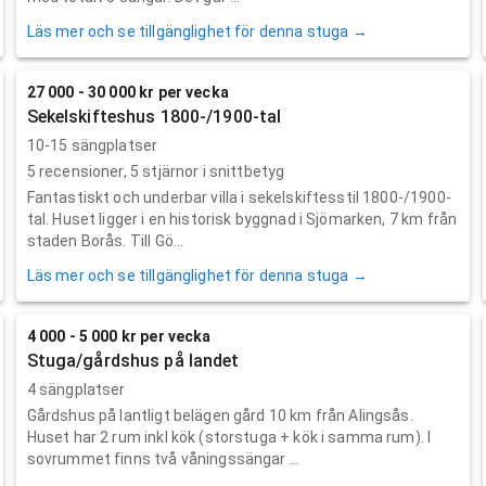
Läs mer och se tillgänglighet för denna stuga →
27 000 - 30 000 kr per vecka
Sekelskifteshus 1800-/1900-tal
10-15 sängplatser
5
recensioner,
5
stjärnor i snittbetyg
Fantastiskt och underbar villa i sekelskiftesstil 1800-/1900-
tal. Huset ligger i en historisk byggnad i Sjömarken, 7 km från
staden Borås. Till Gö...
Läs mer och se tillgänglighet för denna stuga →
4 000 - 5 000 kr per vecka
Stuga/gårdshus på landet
4 sängplatser
Gårdshus på lantligt belägen gård 10 km från Alingsås.
Huset har 2 rum inkl kök (storstuga + kök i samma rum). I
sovrummet finns två våningssängar ...