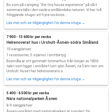
Bo som på camping "the tiny house experience" på vårt
sommarställe i den vackra småländska naturen. Vi har två
friliggande stugor att hyra veckovis...
Läs mer och se tillgänglighet för denna stuga →
7 900 - 13 600 kr per vecka
Helrenoverat hus i Urshult-Åsnen-södra Småland
10 sängplatser
1
recensioner,
5
stjärnor i snittbetyg
Bosmåla är ett gammalt timmerhus från början av 1800-
talet som ligger i området runt sjön Åsnen, ca 5 km norr om
Urshult. Huset har helrenoverats o...
Läs mer och se tillgänglighet för denna stuga →
5 400 - 6 500 kr per vecka
Nära nationalparken Åsnen
8-9 sängplatser
Åsnen-området med nationalparken är populärt för