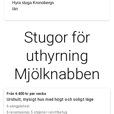
Hyra stuga
Kronobergs
län
Stugor för
uthyrning
Mjölknabben
Från 6 400 kr per vecka
Urshult, mysigt hus med högt och soligt läge
6 sängplatser
6
recensioner,
5
stjärnor i snittbetyg