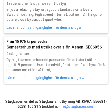
1
recensioner,
5
stjärnor i snittbetyg
Enjoy a relaxing stay with good standards on a lovely
Swedish setting. High speed internet, but no TV. Things to
do are close by car, but quiet whe...
Läs mer och se tillgänglighet för denna stuga →
Från 15 976 kr per vecka
Semesterhus med utsikt över sjön Åsnen |SE06056
9 sängplatser
Rymligt semesterboende passande för ett stort sällskap
upp till 9 personer. Huset bredvid går att också att hyra för 6
personer om ni är två familj...
Läs mer och se tillgänglighet för denna stuga →
Stugbasen en del av Stugknuten uthyrning AB, KIVRA: 556681-
5238, 106 31 Stockholm,
info@stugbasen.com