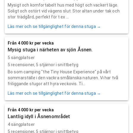
Mysigt och komfortabelt hus med högt och vackert läge.
Soligt och ostört vid vägens slut. Stor altan under tak och
stor trädgård, perfekt för t ex ...
Läs mer och se tillgänglighet för denna stuga →
Från 4 000 kr per vecka
Mysig stuga i närheten av sjön Åsnen.
5 sängplatser
5
recensioner,
5
stjärnor i snittbetyg
Bo som camping "the Tiny House Experience" på vårt
sommarställe i den vackra smålänska naturen. Vi har två
friliggande stugor att hyra veckovis. Ti...
Läs mer och se tillgänglighet för denna stuga →
Från 4 000 kr per vecka
Lantlig idyll i Åsnenområdet
4 sängplatser
5
recensioner,
5
stjärnor i snittbetyg