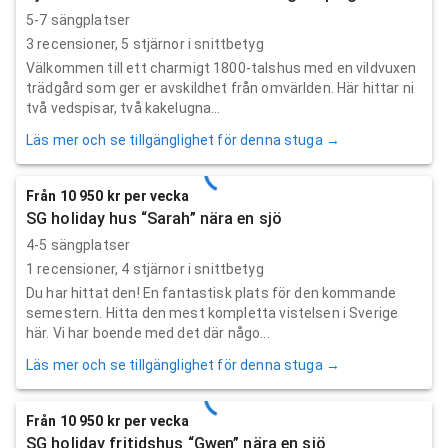
5-7 sängplatser
3
recensioner,
5
stjärnor i snittbetyg
Välkommen till ett charmigt 1800-talshus med en vildvuxen
trädgård som ger er avskildhet från omvärlden. Här hittar ni
två vedspisar, två kakelugna...
Läs mer och se tillgänglighet för denna stuga →
Från 10 950 kr per vecka
SG holiday hus “Sarah” nära en sjö
4-5 sängplatser
1
recensioner,
4
stjärnor i snittbetyg
Du har hittat den! En fantastisk plats för den kommande
semestern. Hitta den mest kompletta vistelsen i Sverige
här. Vi har boende med det där någo...
Läs mer och se tillgänglighet för denna stuga →
Från 10 950 kr per vecka
SG holiday fritidshus “Gwen” nära en sjö