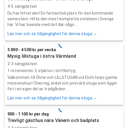
4-5 sängplatser
Du har hittat den! En fantastisk plats för den kommande
semestern. Hitta den mest kompletta vistelsen i Sverige
här. Vi har boende med det där någo...
Läs mer och se tillgänglighet för denna stuga →
3 000 - 4 500 kr per vecka
Mysig lillstuga i östra Värmland
2-3 sängplatser
1
recensioner,
5
stjärnor i snittbetyg
Välkommen till Ölme och LILLSTUGAN vid Elofstorps gamla
missionshus! Charmig, enkel och prisvärd stuga som ligger
fint i en egen del av trädgården ...
Läs mer och se tillgänglighet för denna stuga →
900 - 1 100 kr per dag
Trevligt gästhus nära Vänern och badplats
2-4 sängplatser