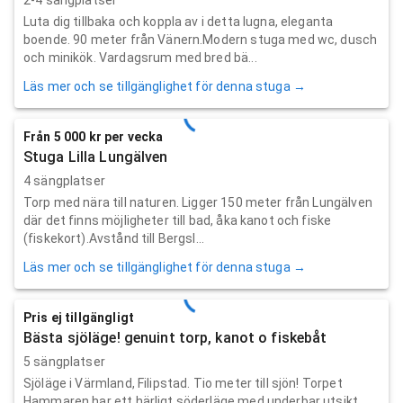
Luta dig tillbaka och koppla av i detta lugna, eleganta
boende. 90 meter från Vänern.Modern stuga med wc, dusch
och minikök. Vardagsrum med bred bä...
Läs mer och se tillgänglighet för denna stuga →
Från 5 000 kr per vecka
Stuga Lilla Lungälven
4 sängplatser
Torp med nära till naturen. Ligger 150 meter från Lungälven
där det finns möjligheter till bad, åka kanot och fiske
(fiskekort).Avstånd till Bergsl...
Läs mer och se tillgänglighet för denna stuga →
Pris ej tillgängligt
Bästa sjöläge! genuint torp, kanot o fiskebåt
5 sängplatser
Sjöläge i Värmland, Filipstad. Tio meter till sjön! Torpet
Hammaren har ett härligt söderläge med underbar utsikt