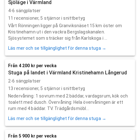
Sjöläge i Värmland
4-6 sängplatser
11
recensioner,
5
stjärnor i snittbetyg
Vårt Rönningen ligger på Granviksnäset 15 km öster om
Kristinehamn ut i den vackra Bergslagskanalen.
Sjösystemet som sträcker sig från Karlskoga i ...
Läs mer och se tillgänglighet för denna stuga →
Från 4 200 kr per vecka
Stuga på landet i Värmland Kristinehamn Långerud
2-6 sängplatser
13
recensioner,
5
stjärnor i snittbetyg
Nedervåning: 1 sovrum med 2 bäddar, vardagsrum, kök och
toalett med dusch. Övervåning: Hela övervåningen är ett
rum med 4 bäddar. TV. Trädgårdsmöbl...
Läs mer och se tillgänglighet för denna stuga →
Från 5 900 kr per vecka