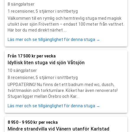
8 sängplatser
1
recensioner,
5
stjärnor i snittbetyg
Välkommen till en rymlig och hemtrevlig stuga med magisk
utsikt över sjön Frövettern – endast 100 meter från vattnet.
Här bor du med direkt närhet ...
Läs mer och se tillgänglighet för denna stuga →
Från 17 500 kr per vecka
Idyllisk liten stuga vid sjön Våtsjön
10 sängplatser
8
recensioner,
5
stjärnor i snittbetyg
UPPDATERING! Nu finns det ett badrum med wc, dusch,
tvättmaskin och torktumlare. Köket har även renoverats!
Stugan ligger mellan Örebro och Kar...
Läs mer och se tillgänglighet för denna stuga →
8 950 - 9 950 kr per vecka
Mindre strandvilla vid Vänern utanför Karlstad