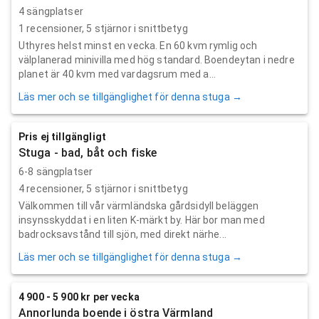
4 sängplatser
1
recensioner,
5
stjärnor i snittbetyg
Uthyres helst minst en vecka. En 60 kvm rymlig och
välplanerad minivilla med hög standard. Boendeytan i nedre
planet är 40 kvm med vardagsrum med a...
Läs mer och se tillgänglighet för denna stuga →
Pris ej tillgängligt
Stuga - bad, båt och fiske
6-8 sängplatser
4
recensioner,
5
stjärnor i snittbetyg
Välkommen till vår värmländska gårdsidyll beläggen
insynsskyddat i en liten K-märkt by. Här bor man med
badrocksavstånd till sjön, med direkt närhe...
Läs mer och se tillgänglighet för denna stuga →
4 900 - 5 900 kr per vecka
Annorlunda boende i östra Värmland