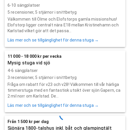
6-10 sängplatser
5
recensioner,
5
stjärnor i snittbetyg
Välkommen till Ölme och Elofstorps gamla missionshus!
Elofstorp ligger centralt nära E18 mellan Kristinehamn och
Karlstad vilket gör att det passa...
Läs mer och se tillgänglighet för denna stuga →
11 000 - 18 000 kr per vecka
Mysig stuga vid sjö
4-6 sängplatser
3
recensioner,
5
stjärnor i snittbetyg
Fråga om rabatt för v23 och v28! Välkommen till vår härliga
timmerstuga med en fantastisk utsikt över sjön Gapern, ca
2 mil norr om Karlstad. De...
Läs mer och se tillgänglighet för denna stuga →
Från 1 500 kr per dag
Sjönära 1800-talshus inkl. båt och glampingtält