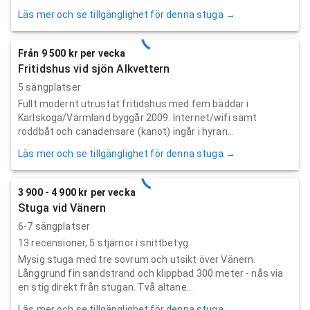
Läs mer och se tillgänglighet för denna stuga →
Från 9 500 kr per vecka
Fritidshus vid sjön Alkvettern
5 sängplatser
Fullt modernt utrustat fritidshus med fem bäddar i
Karlskoga/Värmland byggår 2009. Internet/wifi samt
roddbåt och canadensare (kanot) ingår i hyran...
Läs mer och se tillgänglighet för denna stuga →
3 900 - 4 900 kr per vecka
Stuga vid Vänern
6-7 sängplatser
13
recensioner,
5
stjärnor i snittbetyg
Mysig stuga med tre sovrum och utsikt över Vänern.
Långgrund fin sandstrand och klippbad 300 meter - nås via
en stig direkt från stugan. Två altane...
Läs mer och se tillgänglighet för denna stuga →