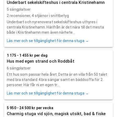
Underbart sekelskifteshus i centrala Kristinehamn
5 sängplatser
2
recensioner,
4
stjärnor i snittbetyg
Underbart och nyrenoverat sekelskifteshus uthyres i
centrala Kristinehamn. Härifrån är det nära till det mesta
både i Kristinehamn men även närhete...
Läs mer och se tillgänglighet för denna stuga →
1 175 - 1 455 kr per dag
Hus med egen strand och Roddbåt
6 sängplatser
Ett hus som passar hela året. Detta är en villa från 50 talet
med bra standard 4 bra sängar samt en bäddsoffa för 2
personer. Här får ni en egen tr...
Läs mer och se tillgänglighet för denna stuga →
5 950 - 24 500 kr per vecka
Charmig stuga vid sjön, magisk utsikt, bad & fiske