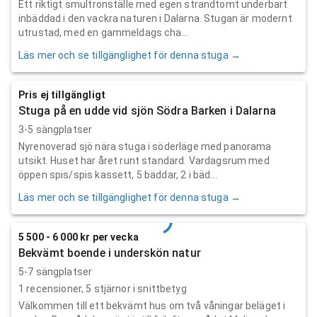
Ett riktigt smultronställe med egen strandtomt underbart
inbäddad i den vackra naturen i Dalarna. Stugan är modernt
utrustad, med en gammeldags cha...
Läs mer och se tillgänglighet för denna stuga →
Pris ej tillgängligt
Stuga på en udde vid sjön Södra Barken i Dalarna
3-5 sängplatser
Nyrenoverad sjö nära stuga i söderläge med panorama
utsikt. Huset har året runt standard. Vardagsrum med
öppen spis/spis kassett, 5 bäddar, 2 i bäd...
Läs mer och se tillgänglighet för denna stuga →
5 500 - 6 000 kr per vecka
Bekvämt boende i underskön natur
5-7 sängplatser
1
recensioner,
5
stjärnor i snittbetyg
Välkommen till ett bekvämt hus om två våningar beläget i