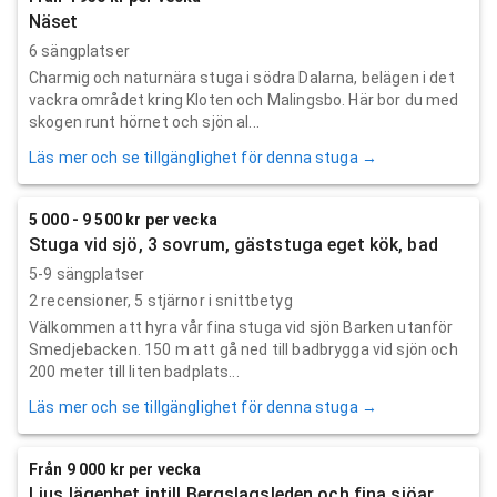
Näset
6 sängplatser
Charmig och naturnära stuga i södra Dalarna, belägen i det
vackra området kring Kloten och Malingsbo. Här bor du med
skogen runt hörnet och sjön al...
Läs mer och se tillgänglighet för denna stuga →
5 000 - 9 500 kr per vecka
Stuga vid sjö, 3 sovrum, gäststuga eget kök, bad
5-9 sängplatser
2
recensioner,
5
stjärnor i snittbetyg
Välkommen att hyra vår fina stuga vid sjön Barken utanför
Smedjebacken. 150 m att gå ned till badbrygga vid sjön och
200 meter till liten badplats...
Läs mer och se tillgänglighet för denna stuga →
Från 9 000 kr per vecka
Ljus lägenhet intill Bergslagsleden och fina sjöar