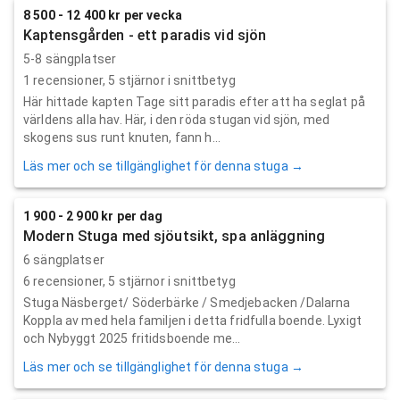
8 500 - 12 400 kr per vecka
Kaptensgården - ett paradis vid sjön
5-8 sängplatser
1
recensioner,
5
stjärnor i snittbetyg
Här hittade kapten Tage sitt paradis efter att ha seglat på
världens alla hav. Här, i den röda stugan vid sjön, med
skogens sus runt knuten, fann h...
Läs mer och se tillgänglighet för denna stuga →
1 900 - 2 900 kr per dag
Modern Stuga med sjöutsikt, spa anläggning
6 sängplatser
6
recensioner,
5
stjärnor i snittbetyg
Stuga Näsberget/ Söderbärke / Smedjebacken /Dalarna
Koppla av med hela familjen i detta fridfulla boende. Lyxigt
och Nybyggt 2025 fritidsboende me...
Läs mer och se tillgänglighet för denna stuga →