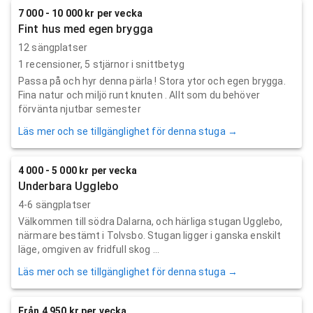
7 000 - 10 000 kr per vecka
Fint hus med egen brygga
12 sängplatser
1
recensioner,
5
stjärnor i snittbetyg
Passa på och hyr denna pärla ! Stora ytor och egen brygga.
Fina natur och miljö runt knuten . Allt som du behöver
förvänta njutbar semester
Läs mer och se tillgänglighet för denna stuga →
4 000 - 5 000 kr per vecka
Underbara Ugglebo
4-6 sängplatser
Välkommen till södra Dalarna, och härliga stugan Ugglebo,
närmare bestämt i Tolvsbo. Stugan ligger i ganska enskilt
läge, omgiven av fridfull skog ...
Läs mer och se tillgänglighet för denna stuga →
Från 4 950 kr per vecka