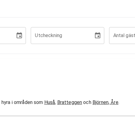
Utcheckning
Antal gäs
l
att hyra i områden som
Huså
,
Bratteggen
och
Björnen, Åre
.