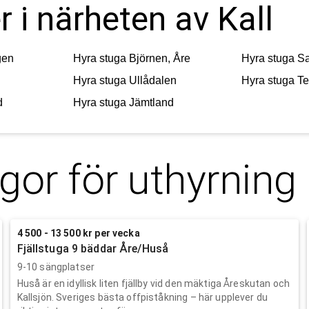
r i närheten av Kall
gen
Hyra stuga
Björnen, Åre
Hyra stuga
Sa
Hyra stuga
Ullådalen
Hyra stuga
Te
d
Hyra stuga
Jämtland
gor för uthyrning
4 500 - 13 500 kr per vecka
Fjällstuga 9 bäddar Åre/Huså
9-10 sängplatser
Huså är en idyllisk liten fjällby vid den mäktiga Åreskutan och
Kallsjön. Sveriges bästa offpiståkning – här upplever du