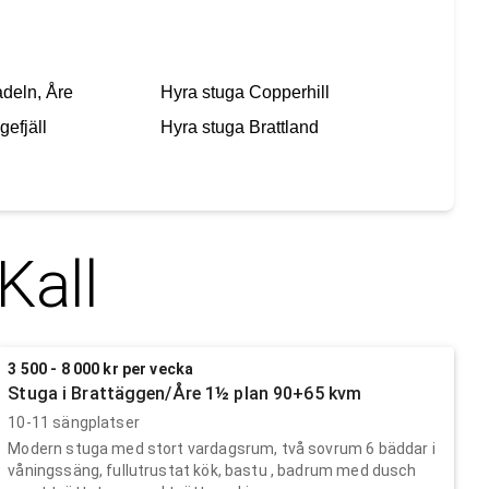
deln, Åre
Hyra stuga
Copperhill
gefjäll
Hyra stuga
Brattland
Kall
3 500 - 8 000 kr per vecka
Stuga i Brattäggen/Åre 1½ plan 90+65 kvm
10-11 sängplatser
Modern stuga med stort vardagsrum, två sovrum 6 bäddar i
våningssäng, fullutrustat kök, bastu , badrum med dusch