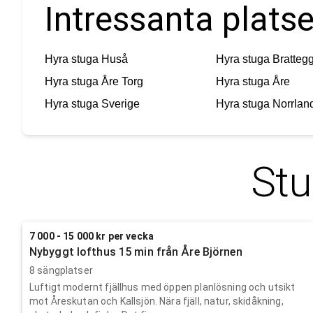
Intressanta platse
Hyra stuga
Huså
Hyra stuga
Bratteg
Hyra stuga
Åre Torg
Hyra stuga
Åre
Hyra stuga
Sverige
Hyra stuga
Norrlan
Stu
7 000 - 15 000 kr per vecka
Nybyggt lofthus 15 min från Åre Björnen
8 sängplatser
Luftigt modernt fjällhus med öppen planlösning och utsikt
mot Åreskutan och Kallsjön. Nära fjäll, natur, skidåkning,