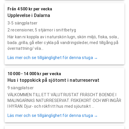
Från 4 500 kr per vecka
Upplevelse i Dalarna
3-5 sängplatser
2
recensioner,
5
stjärnor i snittbetyg
Här kan ni koppla av i naturskön lugn, skön miljö, fiska, sola ,
bada ,grilla, gå eller cykla på vandringsleder, med tillgång på
övernattning/ vila...
Läs mer och se tillgänglighet för denna stuga →
10 000 - 14 000 kr per vecka
Hus i toppskick på sjötomt i naturreservat
9 sängplatser
VÄLKOMMEN TILL ETT VÄLUTRUSTAT FRÄSCHT BOENDE I
MALINGARNAS NATURRESERVAT. FISKEKORT OCH WIFI INGÅR
I HYRAN. Djur- och rökfritt hus med sjöutsikt ...
Läs mer och se tillgänglighet för denna stuga →