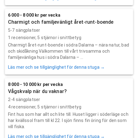
6 000 - 8 000 kr per vecka
Charmigt och familjevänligt året-runt-boende
5-7 sängplatser
1
recensioner,
5
stjärnor i snittbetyg
Charmigt året-runt-boende i södra Dalarna – nära natur, bad
och skidåkning Välkommen till vårt trivsamma och
familjevänliga hus i södra Dalarna – ...
Läs mer och se tillgänglighet för denna stuga →
8 000 - 10 000 kr per vecka
Vågskvalp när du vaknar?
2-4 sängplatser
4
recensioner,
5
stjärnor i snittbetyg
Fint hus som har allt och lite till. Huset ligger i söderläge och
har kvällssol fram till kl 22. I sjön finns fin öring för den som
vill fiska.
Läs mer och se tillgänglighet för denna stuga →