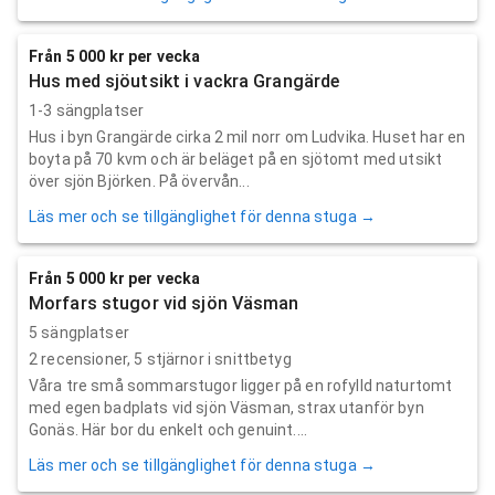
Från 5 000 kr per vecka
Hus med sjöutsikt i vackra Grangärde
1-3 sängplatser
Hus i byn Grangärde cirka 2 mil norr om Ludvika. Huset har en
boyta på 70 kvm och är beläget på en sjötomt med utsikt
över sjön Björken. På övervån...
Läs mer och se tillgänglighet för denna stuga →
Från 5 000 kr per vecka
Morfars stugor vid sjön Väsman
5 sängplatser
2
recensioner,
5
stjärnor i snittbetyg
Våra tre små sommarstugor ligger på en rofylld naturtomt
med egen badplats vid sjön Väsman, strax utanför byn
Gonäs. Här bor du enkelt och genuint....
Läs mer och se tillgänglighet för denna stuga →