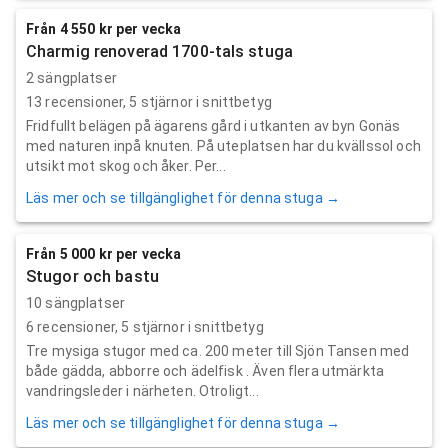
Från 4 550 kr per vecka
Charmig renoverad 1700-tals stuga
2 sängplatser
13
recensioner,
5
stjärnor i snittbetyg
Fridfullt belägen på ägarens gård i utkanten av byn Gonäs
med naturen inpå knuten. På uteplatsen har du kvällssol och
utsikt mot skog och åker. Per...
Läs mer och se tillgänglighet för denna stuga →
Från 5 000 kr per vecka
Stugor och bastu
10 sängplatser
6
recensioner,
5
stjärnor i snittbetyg
Tre mysiga stugor med ca. 200 meter till Sjön Tansen med
både gädda, abborre och ädelfisk . Även flera utmärkta
vandringsleder i närheten. Otroligt...
Läs mer och se tillgänglighet för denna stuga →