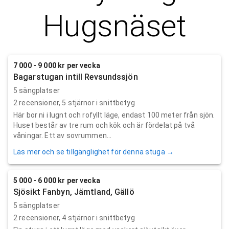
Hugsnäset
7 000 - 9 000 kr per vecka
Bagarstugan intill Revsundssjön
5 sängplatser
2
recensioner,
5
stjärnor i snittbetyg
Här bor ni i lugnt och rofyllt läge, endast 100 meter från sjön.
Huset består av tre rum och kök och är fördelat på två
våningar. Ett av sovrummen...
Läs mer och se tillgänglighet för denna stuga →
5 000 - 6 000 kr per vecka
Sjösikt Fanbyn, Jämtland, Gällö
5 sängplatser
2
recensioner,
4
stjärnor i snittbetyg