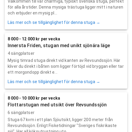
Välkommen till vår charmiga, typiskt svenska stuga, perfekt
för alla årstider. Denna mysiga trästuga ligger mitt i naturen
och erbjuder en mysig pl...
Läs mer och se tillgänglighet för denna stuga →
8 000 - 12 000 kr per vecka
Innersta Friden, stugan med unikt sjönära läge
4 sängplatser
Mysig timrad stuga direkt vid kanten av Revsundssjön. Här
kliver du direkt i båten som ligger förtöjd vid bryggan eller tar
ett morgondopp direkt e...
Läs mer och se tillgänglighet för denna stuga →
8 000 - 10 000 kr per vecka
Flottarstugan med utsikt över Revsundssjön
6 sängplatser
Stuga 67 kvm i ett plan.Sjöutsikt, ligger 200 meter från
Revsundssjön. Enligt Fisketidningar "Sveriges fiskrikaste
sjö". Har all köksutrustning uto...