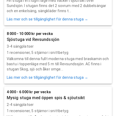
Fin stuga i ett lugnt läge med vackert sjöutsikt över
Sundsjön. I stugan finns det 2 sovrum med 2 dubbelsängar
och en enkelsäng, sängkläder finns t...
Läs mer och se tillgänglighet för denna stuga →
8 000 - 10 000 kr per vecka
Sjöstuga vid Revsundssjön
3-4 sängplatser
1
recensioner,
5
stjärnor i snittbetyg
Välkomna till denna fullt moderna stuga med braskamin och
bastu i toppenläge med 5 m till Revsundssjön. AC finns i
stugan Skog, sjö och åker omge...
Läs mer och se tillgänglighet för denna stuga →
4 000 - 6 000 kr per vecka
Mysig stuga med öppen spis & sjöutsikt
2-4 sängplatser
1
recensioner,
5
stjärnor i snittbetyg