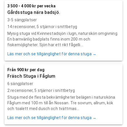
3 500 - 4 000 kr per vecka
Gårdsstuga nära badsjö.
3-5 sängplatser
14
recensioner,
5
stjärnor i snittbetyg
Mysig stuga vid Kvinnestadsjön i lugn, naturskön omgivning.
En barnvänlig badplats finns inom 200 m och
fiskemöjligheter. Sjön har ett rikt fågelli...
Läs mer och se tillgänglighet för denna stuga →
Från 900 kr per dag
Fräsch Stuga i Fåglum
6 sängplatser
2
recensioner,
5
stjärnor i snittbetyg
Stuga med de flesta bekvämligheter belägen i natursköna
Fåglum med 100 m till ån Nossan. Tre sovrum, allrum, kök
och toalett med dusch och tvättmas...
Läs mer och se tillgänglighet för denna stuga →