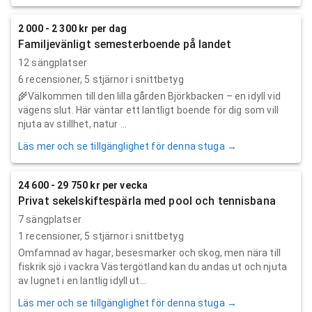
2 000 - 2 300 kr per dag
Familjevänligt semesterboende på landet
12 sängplatser
6
recensioner,
5
stjärnor i snittbetyg
🌾Välkommen till den lilla gården Björkbacken – en idyll vid
vägens slut. Här väntar ett lantligt boende för dig som vill
njuta av stillhet, natur ...
Läs mer och se tillgänglighet för denna stuga →
24 600 - 29 750 kr per vecka
Privat sekelskiftespärla med pool och tennisbana
7 sängplatser
1
recensioner,
5
stjärnor i snittbetyg
Omfamnad av hagar, besesmarker och skog, men nära till
fiskrik sjö i vackra Västergötland kan du andas ut och njuta
av lugnet i en lantlig idyll ut...
Läs mer och se tillgänglighet för denna stuga →