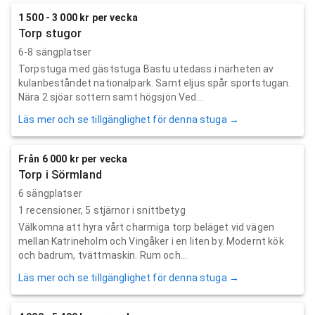
1 500 - 3 000 kr per vecka
Torp stugor
6-8 sängplatser
Torpstuga med gäststuga Bastu utedass.i närheten av
kulanbeståndet nationalpark. Samt eljus spår sportstugan.
Nära 2 sjöar sottern samt högsjön Ved...
Läs mer och se tillgänglighet för denna stuga →
Från 6 000 kr per vecka
Torp i Sörmland
6 sängplatser
1
recensioner,
5
stjärnor i snittbetyg
Välkomna att hyra vårt charmiga torp beläget vid vägen
mellan Katrineholm och Vingåker i en liten by. Modernt kök
och badrum, tvättmaskin. Rum och...
Läs mer och se tillgänglighet för denna stuga →