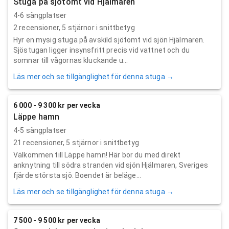
Stuga på sjötomt vid Hjälmaren
4-6 sängplatser
2
recensioner,
5
stjärnor i snittbetyg
Hyr en mysig stuga på avskild sjötomt vid sjön Hjälmaren.
Sjöstugan ligger insynsfritt precis vid vattnet och du
somnar till vågornas kluckande u...
Läs mer och se tillgänglighet för denna stuga →
6 000 - 9 300 kr per vecka
Läppe hamn
4-5 sängplatser
21
recensioner,
5
stjärnor i snittbetyg
Välkommen till Läppe hamn! Här bor du med direkt
anknytning till södra stranden vid sjön Hjälmaren, Sveriges
fjärde största sjö. Boendet är beläge...
Läs mer och se tillgänglighet för denna stuga →
7 500 - 9 500 kr per vecka