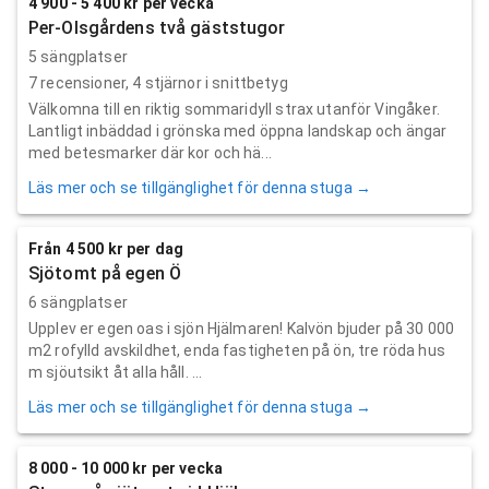
4 900 - 5 400 kr per vecka
Per-Olsgårdens två gäststugor
5 sängplatser
7
recensioner,
4
stjärnor i snittbetyg
Välkomna till en riktig sommaridyll strax utanför Vingåker.
Lantligt inbäddad i grönska med öppna landskap och ängar
med betesmarker där kor och hä...
Läs mer och se tillgänglighet för denna stuga →
Från 4 500 kr per dag
Sjötomt på egen Ö
6 sängplatser
Upplev er egen oas i sjön Hjälmaren! Kalvön bjuder på 30 000
m2 rofylld avskildhet, enda fastigheten på ön, tre röda hus
m sjöutsikt åt alla håll. ...
Läs mer och se tillgänglighet för denna stuga →
8 000 - 10 000 kr per vecka