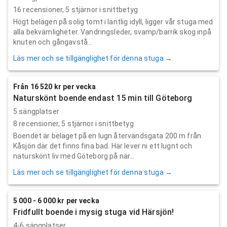
16
recensioner,
5
stjärnor i snittbetyg
Högt belägen på solig tomt i lantlig idyll, ligger vår stuga med
alla bekvämligheter. Vandringsleder, svamp/bärrik skog inpå
knuten och gångavstå...
Läs mer och se tillgänglighet för denna stuga →
Från 16 520 kr per vecka
Naturskönt boende endast 15 min till Göteborg
5 sängplatser
8
recensioner,
5
stjärnor i snittbetyg
Boendet är beläget på en lugn återvändsgata 200 m från
Kåsjön där det finns fina bad. Här lever ni ett lugnt och
naturskönt liv med Göteborg på när...
Läs mer och se tillgänglighet för denna stuga →
5 000 - 6 000 kr per vecka
Fridfullt boende i mysig stuga vid Härsjön!
4-6 sängplatser