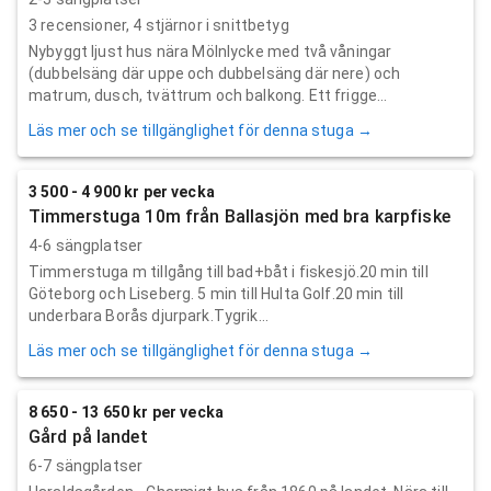
3
recensioner,
4
stjärnor i snittbetyg
Nybyggt ljust hus nära Mölnlycke med två våningar
(dubbelsäng där uppe och dubbelsäng där nere) och
matrum, dusch, tvättrum och balkong. Ett frigge...
Läs mer och se tillgänglighet för denna stuga →
3 500 - 4 900 kr per vecka
Timmerstuga 10m från Ballasjön med bra karpfiske
4-6 sängplatser
Timmerstuga m tillgång till bad+båt i fiskesjö.20 min till
Göteborg och Liseberg. 5 min till Hulta Golf.20 min till
underbara Borås djurpark.Tygrik...
Läs mer och se tillgänglighet för denna stuga →
8 650 - 13 650 kr per vecka
Gård på landet
6-7 sängplatser