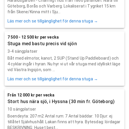
Haraldsgården - Charmigt hus från 1860 på landet. Nära till
Göteborg, Borås och Varberg. Lokaliserat i Tygriket 15 km
från Skene/Kinna mitt i Sju...
Läs mer och se tillgänglighet för denna stuga →
7 500 - 12 500 kr per vecka
Stuga med bastu precis vid sjön
3-4 sängplatser
Båt med elmotor, kanot, 2 SUP (Stand Up Paddleboard) och
4 cyklar ingår i hyran. Nu hyr vi ut vår stuga med idylliskt läge
vid Västra Ingsjön, som ...
Läs mer och se tillgänglighet för denna stuga →
Från 12 000 kr per vecka
Stort hus nära sjö, i Hyssna (30 min fr. Göteborg)
10 sängplatser
Boendeyta: 207 m2 Antal rum: 7 Antal bäddar: 10 Djur: ej
tillåtet Självhushåll. Lakan finns att hyra. Bytesdag: lördagar
BESKRIVNING: Huset best...