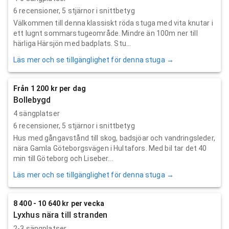
6
recensioner,
5
stjärnor i snittbetyg
Välkommen till denna klassiskt röda stuga med vita knutar i
ett lugnt sommarstugeområde. Mindre än 100m ner till
härliga Härsjön med badplats. Stu...
Läs mer och se tillgänglighet för denna stuga →
Från 1 200 kr per dag
Bollebygd
4 sängplatser
6
recensioner,
5
stjärnor i snittbetyg
Hus med gångavstånd till skog, badsjöar och vandringsleder,
nära Gamla Göteborgsvägen i Hultafors. Med bil tar det 40
min till Göteborg och Liseber...
Läs mer och se tillgänglighet för denna stuga →
8 400 - 10 640 kr per vecka
Lyxhus nära till stranden
2-3 sängplatser