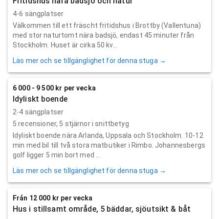
Fritidshus nära badsjö och natur
4-6 sängplatser
Välkommen till ett fräscht fritidshus i Brottby (Vallentuna)
med stor naturtomt nära badsjö, endast 45 minuter från
Stockholm. Huset är cirka 50 kv...
Läs mer och se tillgänglighet för denna stuga →
6 000 - 9 500 kr per vecka
Idyliskt boende
2-4 sängplatser
5
recensioner,
5
stjärnor i snittbetyg
Idyliskt boende nära Arlanda, Uppsala och Stockholm. 10-12
min med bil till två stora matbutiker i Rimbo. Johannesbergs
golf ligger 5 min bort med ...
Läs mer och se tillgänglighet för denna stuga →
Från 12 000 kr per vecka
Hus i stillsamt område, 5 bäddar, sjöutsikt & båt