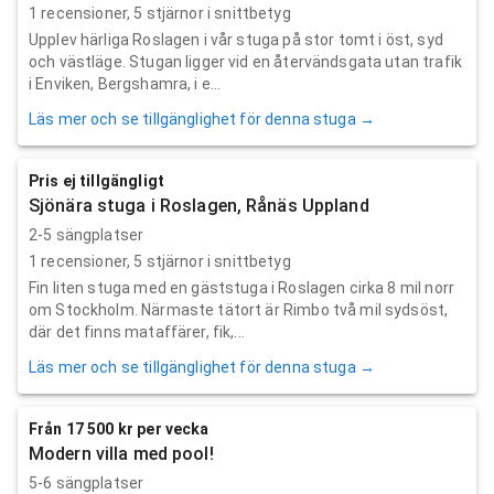
1
recensioner,
5
stjärnor i snittbetyg
Upplev härliga Roslagen i vår stuga på stor tomt i öst, syd
och västläge. Stugan ligger vid en återvändsgata utan trafik
i Enviken, Bergshamra, i e...
Läs mer och se tillgänglighet för denna stuga →
Pris ej tillgängligt
Sjönära stuga i Roslagen, Rånäs Uppland
2-5 sängplatser
1
recensioner,
5
stjärnor i snittbetyg
Fin liten stuga med en gäststuga i Roslagen cirka 8 mil norr
om Stockholm. Närmaste tätort är Rimbo två mil sydsöst,
där det finns mataffärer, fik,...
Läs mer och se tillgänglighet för denna stuga →
Från 17 500 kr per vecka
Modern villa med pool!
5-6 sängplatser