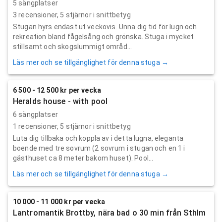
5 sängplatser
3
recensioner,
5
stjärnor i snittbetyg
Stugan hyrs endast ut veckovis. Unna dig tid för lugn och
rekreation bland fågelsång och grönska. Stuga i mycket
stillsamt och skogslummigt områd...
Läs mer och se tillgänglighet för denna stuga →
6 500 - 12 500 kr per vecka
Heralds house - with pool
6 sängplatser
1
recensioner,
5
stjärnor i snittbetyg
Luta dig tillbaka och koppla av i detta lugna, eleganta
boende med tre sovrum (2 sovrum i stugan och en 1 i
gästhuset ca 8 meter bakom huset). Pool...
Läs mer och se tillgänglighet för denna stuga →
10 000 - 11 000 kr per vecka
Lantromantik Brottby, nära bad o 30 min från Sthlm