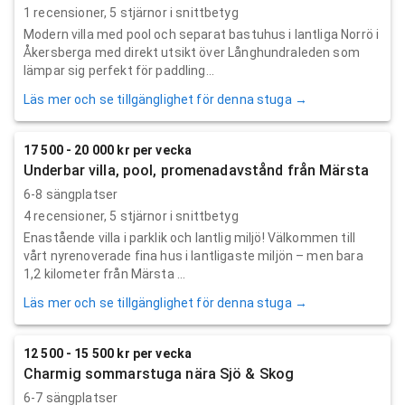
1
recensioner,
5
stjärnor i snittbetyg
Modern villa med pool och separat bastuhus i lantliga Norrö i
Åkersberga med direkt utsikt över Långhundraleden som
lämpar sig perfekt för paddling...
Läs mer och se tillgänglighet för denna stuga →
17 500 - 20 000 kr per vecka
Underbar villa, pool, promenadavstånd från Märsta
6-8 sängplatser
4
recensioner,
5
stjärnor i snittbetyg
Enastående villa i parklik och lantlig miljö! Välkommen till
vårt nyrenoverade fina hus i lantligaste miljön – men bara
1,2 kilometer från Märsta ...
Läs mer och se tillgänglighet för denna stuga →
12 500 - 15 500 kr per vecka
Charmig sommarstuga nära Sjö & Skog
6-7 sängplatser