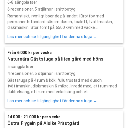
6-8 sängplatser
6
recensioner,
5
stjärnor i snittbetyg
Romantiskt, rymligt boende på landet i Brottby med
permanentstandard såsom dusch, toalett, tvättmaskin,
diskmaskin. Stor tomt på 6500 kvm med vacke...
Läs mer och se tillgänglighet för denna stuga →
Från 6 000 kr per vecka
Naturnära Gäststuga på liten gård med höns
5 sängplatser
4
recensioner,
5
stjärnor i snittbetyg
Gäststuga på 4 rum & kök, fullutrustad med dusch,
tvättmaskin, diskmaskin & mikro. Inredd med, ett rum med
dubbelsäng, ett rum med enkelsäng och et...
Läs mer och se tillgänglighet för denna stuga →
14 000 - 21 000 kr per vecka
Östra Flygeln på Alsike Prästgård