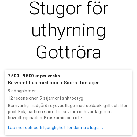
Stugor för
uthyrning
Gottröra
7 500 - 9 500 kr per vecka
Bekvämt hus med pool i Södra Roslagen
9 sängplatser
12
recensioner,
5
stjärnor i snittbetyg
Barnvänlig trädgård i sydvästläge med soldäck, grill och liten
pool. Kök, badrum samt tre sovrum och vardagsrum i
huvudbyggnaden. Braskamin och ute...
Läs mer och se tillgänglighet för denna stuga →