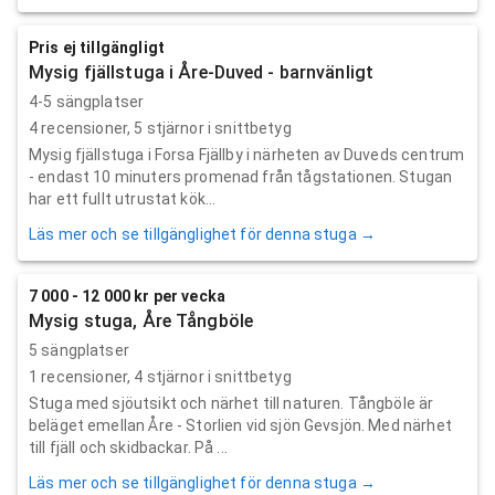
Pris ej tillgängligt
Mysig fjällstuga i Åre-Duved - barnvänligt
4-5 sängplatser
4
recensioner,
5
stjärnor i snittbetyg
Mysig fjällstuga i Forsa Fjällby i närheten av Duveds centrum
- endast 10 minuters promenad från tågstationen. Stugan
har ett fullt utrustat kök...
Läs mer och se tillgänglighet för denna stuga →
7 000 - 12 000 kr per vecka
Mysig stuga, Åre Tångböle
5 sängplatser
1
recensioner,
4
stjärnor i snittbetyg
Stuga med sjöutsikt och närhet till naturen. Tångböle är
beläget emellan Åre - Storlien vid sjön Gevsjön. Med närhet
till fjäll och skidbackar. På ...
Läs mer och se tillgänglighet för denna stuga →