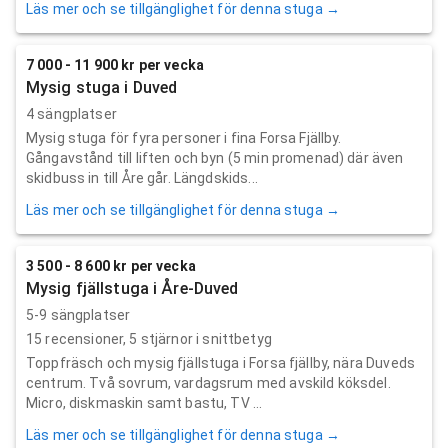
Läs mer och se tillgänglighet för denna stuga →
7 000 - 11 900 kr per vecka
Mysig stuga i Duved
4 sängplatser
Mysig stuga för fyra personer i fina Forsa Fjällby.
Gångavstånd till liften och byn (5 min promenad) där även
skidbuss in till Åre går. Längdskids...
Läs mer och se tillgänglighet för denna stuga →
3 500 - 8 600 kr per vecka
Mysig fjällstuga i Åre-Duved
5-9 sängplatser
15
recensioner,
5
stjärnor i snittbetyg
Toppfräsch och mysig fjällstuga i Forsa fjällby, nära Duveds
centrum. Två sovrum, vardagsrum med avskild köksdel.
Micro, diskmaskin samt bastu, TV ...
Läs mer och se tillgänglighet för denna stuga →