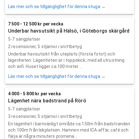
Läs mer och se tillgänglighet för denna stuga →
7 500 - 12 500 kr per vecka
Underbar havsutsikt på Hälsö, i Göteborgs skärgård
5-7 sängplatser
2
recensioner,
5
stjärnor i snittbetyg
Underbar havsutsikt från uteplats (första fotot) och
lägenheten. Lägenheten är i toppskick, med all utrustning
och wifi. Huset ligger ca 100 meter ...
Läs mer och se tillgänglighet för denna stuga →
4 000 - 5 800 kr per vecka
Lägenhet nära badstrand på Rörö
5-7 sängplatser
3
recensioner,
5
stjärnor i snittbetyg
En lägenhet i barnvänligt område ca 150m från badstranden
och 100m från lekplatsen. Hamnen med ICA-affär, café och
färja är några minuters promena...