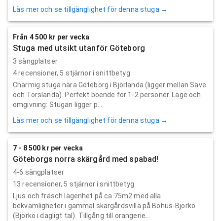
Läs mer och se tillgänglighet för denna stuga →
Från 4 500 kr per vecka
Stuga med utsikt utanför Göteborg
3 sängplatser
4
recensioner,
5
stjärnor i snittbetyg
Charmig stuga nära Göteborg i Björlanda (ligger mellan Säve
och Torslanda). Perfekt boende för 1-2 personer. Läge och
omgivning: Stugan ligger p...
Läs mer och se tillgänglighet för denna stuga →
7 - 8 500 kr per vecka
Göteborgs norra skärgård med spabad!
4-6 sängplatser
13
recensioner,
5
stjärnor i snittbetyg
Ljus och fräsch lägenhet på ca 75m2 med alla
bekvämligheter i gammal skärgårdsvilla på Bohus-Björkö
(Björkö i dagligt tal). Tillgång till orangerie...