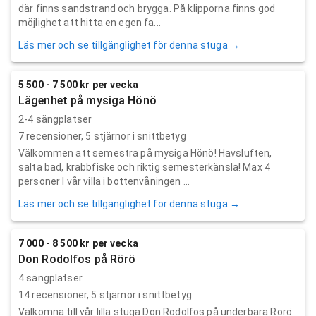
där finns sandstrand och brygga. På klipporna finns god
möjlighet att hitta en egen fa...
Läs mer och se tillgänglighet för denna stuga →
5 500 - 7 500 kr per vecka
Lägenhet på mysiga Hönö
2-4 sängplatser
7
recensioner,
5
stjärnor i snittbetyg
Välkommen att semestra på mysiga Hönö! Havsluften,
salta bad, krabbfiske och riktig semesterkänsla! Max 4
personer I vår villa i bottenvåningen ...
Läs mer och se tillgänglighet för denna stuga →
7 000 - 8 500 kr per vecka
Don Rodolfos på Rörö
4 sängplatser
14
recensioner,
5
stjärnor i snittbetyg
Välkomna till vår lilla stuga Don Rodolfos på underbara Rörö.