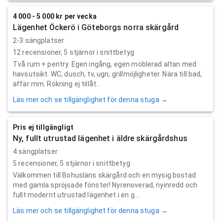
4 000 - 5 000 kr per vecka
Lägenhet Öckerö i Göteborgs norra skärgård
2-3 sängplatser
12
recensioner,
5
stjärnor i snittbetyg
Två rum + pentry. Egen ingång, egen möblerad altan med
havsutsikt. WC, dusch, tv, ugn, grillmöjligheter. Nära till bad,
affär mm. Rökning ej tillåt...
Läs mer och se tillgänglighet för denna stuga →
Pris ej tillgängligt
Ny, fullt utrustad lägenhet i äldre skärgårdshus
4 sängplatser
5
recensioner,
5
stjärnor i snittbetyg
Välkommen till Bohusläns skärgård och en mysig bostad
med gamla spröjsade fönster! Nyrenoverad, nyinredd och
fullt modernt utrustad lägenhet i en g...
Läs mer och se tillgänglighet för denna stuga →