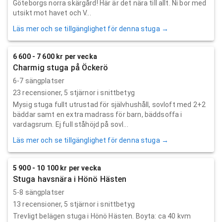
Göteborgs norra skärgård! Här är det nära till allt. Ni bor med
utsikt mot havet och V...
Läs mer och se tillgänglighet för denna stuga →
6 600 - 7 600 kr per vecka
Charmig stuga på Öckerö
6-7 sängplatser
23
recensioner,
5
stjärnor i snittbetyg
Mysig stuga fullt utrustad för självhushåll, sovloft med 2+2
bäddar samt en extra madrass för barn, bäddsoffa i
vardagsrum. Ej full ståhöjd på sovl...
Läs mer och se tillgänglighet för denna stuga →
5 900 - 10 100 kr per vecka
Stuga havsnära i Hönö Hästen
5-8 sängplatser
13
recensioner,
5
stjärnor i snittbetyg
Trevligt belägen stuga i Hönö Hästen. Boyta: ca 40 kvm