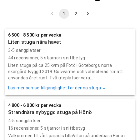
1
2
6 500 - 8 500 kr per vecka
Liten stuga nära havet
3-5 sängplatser
44
recensioner,
5
stjärnor i snittbetyg
Liten stuga på ca 25 kvm på Fotö i Göteborgs norra
skärgård. Byggd 2019. Golvvärme och väl isolerad för att
användas året runt. Två uteplatser vara...
Läs mer och se tillgänglighet för denna stuga →
4 800 - 6 000 kr per vecka
Strandnära nybyggd stuga på Hönö
4-5 sängplatser
16
recensioner,
5
stjärnor i snittbetyg
Välkommen till vårt paradis LillaVillan på underbara Hönö i