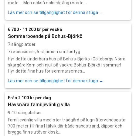
mete…. Men också solnedgång i väste...
Läs mer och se tillgänglighet för denna stuga →
6 700 - 11 200 kr per vecka
Sommarboende på Bohus-Björkö
7 sängplatser
7
recensioner,
5
stjärnor i snittbetyg
Hyr detta underbara hus på Bohus-Björkö i Göteborgs Norra
skärgård Kom och njut på vackra Bohus-Björkö i sommar!
Hyr detta fina hus för sommarsemes...
Läs mer och se tillgänglighet för denna stuga →
Från 2 100 kr per dag
Havsnära familjevänlig villa
9-10 sängplatser
Familjevänlig villa med stor trädgård på lugn återvändsgata.
700 meter till fina Hjälvik där både sandstrand, klippor och
brygga finns utöver kiosk...