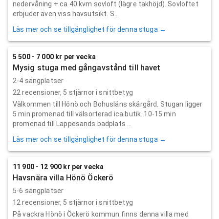
nedervåning + ca 40 kvm sovloft (lägre takhöjd). Sovloftet
erbjuder även viss havsutsikt. S...
Läs mer och se tillgänglighet för denna stuga →
5 500 - 7 000 kr per vecka
Mysig stuga med gångavstånd till havet
2-4 sängplatser
22
recensioner,
5
stjärnor i snittbetyg
Välkommen till Hönö och Bohusläns skärgård. Stugan ligger
5 min promenad till välsorterad ica butik. 10-15 min
promenad till Lappesands badplats ...
Läs mer och se tillgänglighet för denna stuga →
11 900 - 12 900 kr per vecka
Havsnära villa Hönö Öckerö
5-6 sängplatser
12
recensioner,
5
stjärnor i snittbetyg
På vackra Hönö i Öckerö kommun finns denna villa med