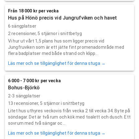
Från 18 000 kr per vecka
Hus på Hönö precis vid Jungrufviken och havet
6 sängplatser
2
recensioner,
5
stjärnor i snittbetyg
Vi hur ut vårt 1,5 plans hus som ligger precis vid
Jungfruviken som är ett jätte fint promenadområde med
flera badplatser med både strand och klipp...
Läs mer och se tillgänglighet för denna stuga →
6 000 - 7 000 kr per vecka
Bohus-Björkö
2-3 sängplatser
13
recensioner,
5
stjärnor i snittbetyg
Litet hus uthyres veckovis från vecka 2 till vecka 34. Byte på
söndagar. Det är två rum och kök med toalett och dusch. Ett
sovrum med två sängar oc...
Läs mer och se tillgänglighet för denna stuga →