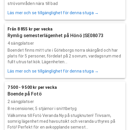
strövområden nära till bad
Läs mer och se tillgänglighet för denna stuga →
Från 8 855 kr per vecka
Rymlig semesterlägenhet på Hönö |SE08073
4 sängplatser
Boendet finns mitt ute i Göteborgs norra skärgård och har
plats för 5 personer, fördelat på 2 sovrum, vardagsrum med
fullt utrustat kök. Lägenheten...
Läs mer och se tillgänglighet för denna stuga →
7 500 - 9 500 kr per vecka
Boende på Fotö
2 sängplatser
8
recensioner,
5
stjärnor i snittbetyg
Välkomna till Fotö Veranda Ny på stugknuten! Trivsam,
somrig lägenhet med havsutsikt och veranda uthyres på
Fotö! Perfekt för en avkopplande semest...