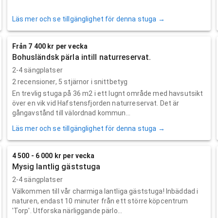
Läs mer och se tillgänglighet för denna stuga →
Från 7 400 kr per vecka
Bohusländsk pärla intill naturreservat.
2-4 sängplatser
2
recensioner,
5
stjärnor i snittbetyg
En trevlig stuga på 36 m2 i ett lugnt område med havsutsikt
över en vik vid Hafstensfjorden naturreservat. Det är
gångavstånd till välordnad kommun...
Läs mer och se tillgänglighet för denna stuga →
4 500 - 6 000 kr per vecka
Mysig lantlig gäststuga
2-4 sängplatser
Välkommen till vår charmiga lantliga gäststuga! Inbäddad i
naturen, endast 10 minuter från ett större köpcentrum
'Torp'. Utforska närliggande pärlo...