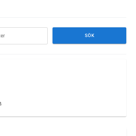
ter
SÖK
n
.