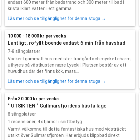
endast 600 meter från badstrand och 300 meter till bad i
kristallklart vatten i ett gamma...
Läs mer och se tillgänglighet för denna stuga →
10 000 - 18 000 kr per vecka
Lantligt, rofyllt boende endast 6 min från havsbad
7-8 sängplatser
Vackert gammalt hus med stor trädgård och mycket charm,
uthyres på västkusten nære Lysekil. Platsen består av ett
huvudhus där det finns kök, mats...
Läs mer och se tillgänglighet för denna stuga →
Från 30 000 kr per vecka
° UTSIKTEN ° Gullmarsfjordens bästa läge
8 sängplatser
1
recensioner,
4
stjärnor i snittbetyg
Varmt välkomna till detta fantastiska hus med vidsträckt
utsikt över Gullmarsfjorden. Här erbjuds klippbad direkt