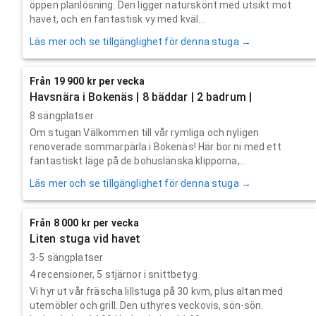
öppen planlösning. Den ligger naturskönt med utsikt mot
havet, och en fantastisk vy med kväl...
Läs mer och se tillgänglighet för denna stuga →
Från 19 900 kr per vecka
Havsnära i Bokenäs | 8 bäddar | 2 badrum |
8 sängplatser
Om stugan Välkommen till vår rymliga och nyligen
renoverade sommarpärla i Bokenäs! Här bor ni med ett
fantastiskt läge på de bohuslänska klipporna,...
Läs mer och se tillgänglighet för denna stuga →
Från 8 000 kr per vecka
Liten stuga vid havet
3-5 sängplatser
4
recensioner,
5
stjärnor i snittbetyg
Vi hyr ut vår fräscha lillstuga på 30 kvm, plus altan med
utemöbler och grill. Den uthyres veckovis, sön-sön.