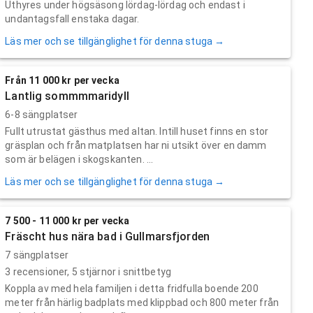
Uthyres under högsäsong lördag-lördag och endast i
undantagsfall enstaka dagar.
Läs mer och se tillgänglighet för denna stuga →
Från 11 000 kr per vecka
Lantlig sommmmaridyll
6-8 sängplatser
Fullt utrustat gästhus med altan. Intill huset finns en stor
gräsplan och från matplatsen har ni utsikt över en damm
som är belägen i skogskanten. ...
Läs mer och se tillgänglighet för denna stuga →
7 500 - 11 000 kr per vecka
Fräscht hus nära bad i Gullmarsfjorden
7 sängplatser
3
recensioner,
5
stjärnor i snittbetyg
Koppla av med hela familjen i detta fridfulla boende 200
meter från härlig badplats med klippbad och 800 meter från