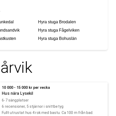
k
unkedal
Hyra stuga
Brodalen
undsandvik
Hyra stuga
Fågelviken
stkusten
Hyra stuga
Bohuslän
årvik
10 000 - 15 000 kr per vecka
Hus nära Lysekil
6-7 sängplatser
6
recensioner,
5
stjärnor i snittbetyg
Fullt utrustat hus 4 rok med bastu. Ca 100 m från bad.