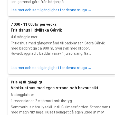
i en gammal gård från början på ...
Läs mer och se tillgänglighet för denna stuga →
7 000 - 11 000 kr per vecka
Fritidshus i idylliska Gårvik
4-6 sängplatser
Fritidshus med gångavstånd till badplatser, Stora Gårvik
med badbrygga ca 900 m, Svarsvik med klippor.
Huvudbyggnad 5 bäddar varav 1 juniorsäng. Gä...
Läs mer och se tillgänglighet för denna stuga →
Pris ej tillgängligt
Västkusthus med egen strand och havsutsikt
6 sängplatser
1
recensioner,
2
stjärnor i snittbetyg
Sommarhus nära Lysekil, intill Gullmarsfjorden. Strandtomt
med magnifikt läge. Huset beläget på egen udde ut mot