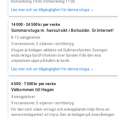
Incheckning 14.00.Utcheckning 11.00...
Läs mer och se tillgänglighet för denna stuga →
14 000 - 24 500 kr per vecka
Sommarstuga m. havsutsikt i Bohuslän. Gr.Internet!
8-13 sängplatser
3
recensioner,
5
stjärnor i snittbetyg
Stugan är belägen alldeles vid Gullmarsfjorden, Sveriges
enda riktiga fjord! Utsikten över fjorden från den ena
uteplatsen uppe på kullen är bedö...
Läs mer och se tillgänglighet för denna stuga →
6 500 - 7 000 kr per vecka
Välkommen till Hagen
4 sängplatser
9
recensioner,
5
stjärnor i snittbetyg
För den som söker en lugn och avkopplande miljö finns en
semesterlägenhet att hyra. Den är belägen på övervåningen