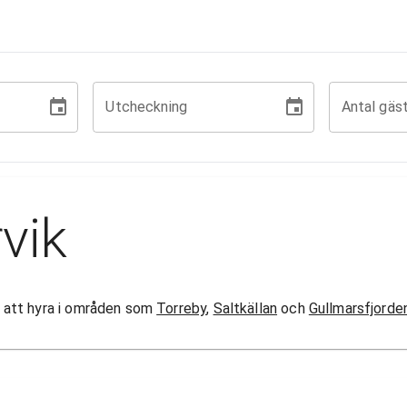
Utcheckning
Antal gäs
vik
or att hyra i områden som
Torreby
,
Saltkällan
och
Gullmarsfjorde