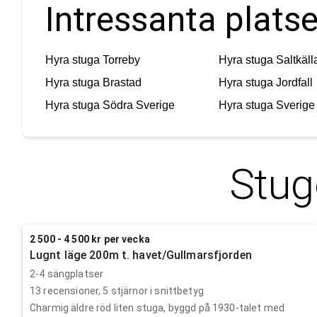
Intressanta platse
Hyra stuga
Torreby
Hyra stuga
Saltkäll
Hyra stuga
Brastad
Hyra stuga
Jordfall
Hyra stuga
Södra Sverige
Hyra stuga
Sverige
Stug
2 500 - 4 500 kr per vecka
Lugnt läge 200m t. havet/Gullmarsfjorden
2-4 sängplatser
13
recensioner,
5
stjärnor i snittbetyg
Charmig äldre röd liten stuga, byggd på 1930-talet med