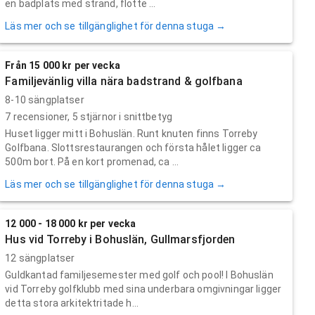
en badplats med strand, flotte ...
Läs mer och se tillgänglighet för denna stuga →
Från 15 000 kr per vecka
Familjevänlig villa nära badstrand & golfbana
8-10 sängplatser
7
recensioner,
5
stjärnor i snittbetyg
Huset ligger mitt i Bohuslän. Runt knuten finns Torreby
Golfbana. Slottsrestaurangen och första hålet ligger ca
500m bort. På en kort promenad, ca ...
Läs mer och se tillgänglighet för denna stuga →
12 000 - 18 000 kr per vecka
Hus vid Torreby i Bohuslän, Gullmarsfjorden
12 sängplatser
Guldkantad familjesemester med golf och pool! I Bohuslän
vid Torreby golfklubb med sina underbara omgivningar ligger
detta stora arkitektritade h...