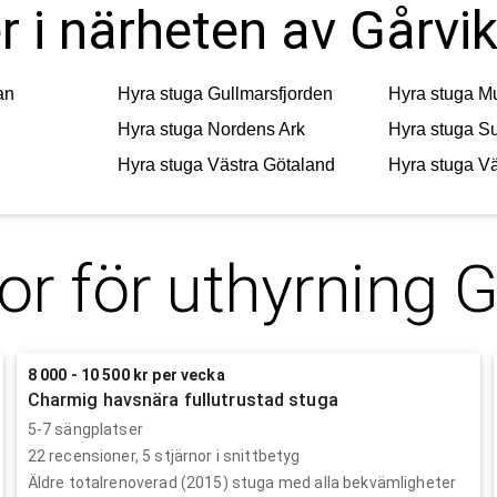
r i närheten av Gårvi
an
Hyra stuga
Gullmarsfjorden
Hyra stuga
M
Hyra stuga
Nordens Ark
Hyra stuga
S
Hyra stuga
Västra Götaland
Hyra stuga
Vä
or för uthyrning
G
8 000 - 10 500 kr per vecka
Charmig havsnära fullutrustad stuga
5-7 sängplatser
22
recensioner,
5
stjärnor i snittbetyg
Äldre totalrenoverad (2015) stuga med alla bekvämligheter