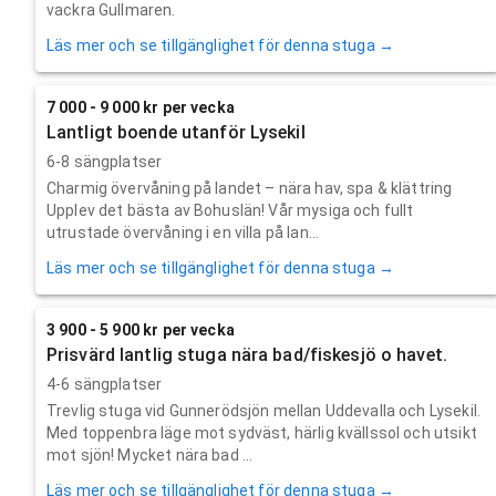
vackra Gullmaren.
Läs mer och se tillgänglighet för denna stuga →
7 000 - 9 000 kr per vecka
Lantligt boende utanför Lysekil
6-8 sängplatser
Charmig övervåning på landet – nära hav, spa & klättring
Upplev det bästa av Bohuslän! Vår mysiga och fullt
utrustade övervåning i en villa på lan...
Läs mer och se tillgänglighet för denna stuga →
3 900 - 5 900 kr per vecka
Prisvärd lantlig stuga nära bad/fiskesjö o havet.
4-6 sängplatser
Trevlig stuga vid Gunnerödsjön mellan Uddevalla och Lysekil.
Med toppenbra läge mot sydväst, härlig kvällssol och utsikt
mot sjön! Mycket nära bad ...
Läs mer och se tillgänglighet för denna stuga →