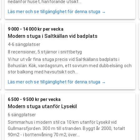
nedanför huset, hänförande utsikt...
Läs mer och se tillgänglighet för denna stuga →
9 000 - 14 000 kr per vecka
Modern stuga i Saltkällan vid badplats
4-6 sängplatser
8
recensioner,
5
stjärnor i snittbetyg
Vi hur ut vår fina stuga precis vid Saltkällans badplats i
Bohuslän. Kök, vardagsrum, ett sovrum med dubbelsäng och
stor balkong med havsutsikt och...
Läs mer och se tillgänglighet för denna stuga →
6 500 - 9 500 kr per vecka
Modern stuga utanför Lysekil
6 sängplatser
Sommarhus i modern stil ca 10 km utanför Lysekil vid
Gullmarsfjorden. 300 m till stranden. Byggt år 2000, totalt
90m2 - i bottenvåning 70 m2, över...