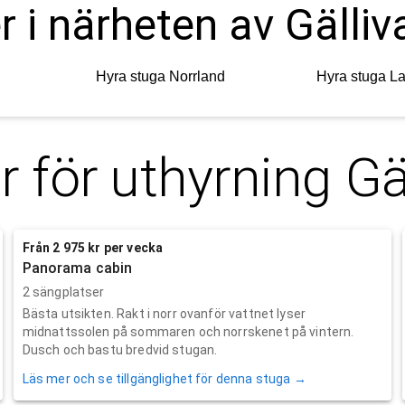
r i närheten av Gälliv
Hyra stuga
Norrland
Hyra stuga
L
r för uthyrning
Gä
Från 2 975 kr per vecka
Panorama cabin
2 sängplatser
Bästa utsikten. Rakt i norr ovanför vattnet lyser
midnattssolen på sommaren och norrskenet på vintern.
Dusch och bastu bredvid stugan.
Läs mer och se tillgänglighet för denna stuga →