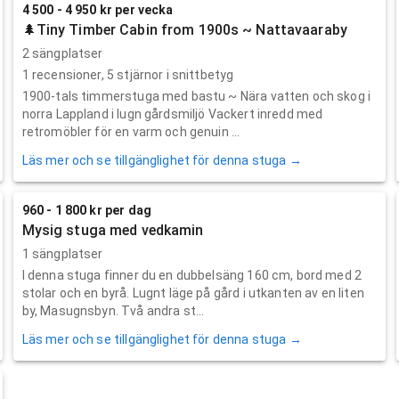
4 500 - 4 950 kr per vecka
🌲Tiny Timber Cabin from 1900s ~ Nattavaaraby
2 sängplatser
1
recensioner,
5
stjärnor i snittbetyg
1900-tals timmerstuga med bastu ~ Nära vatten och skog i
norra Lappland i lugn gårdsmiljö Vackert inredd med
retromöbler för en varm och genuin ...
Läs mer och se tillgänglighet för denna stuga →
960 - 1 800 kr per dag
Mysig stuga med vedkamin
1 sängplatser
I denna stuga finner du en dubbelsäng 160 cm, bord med 2
stolar och en byrå. Lugnt läge på gård i utkanten av en liten
by, Masugnsbyn. Två andra st...
Läs mer och se tillgänglighet för denna stuga →