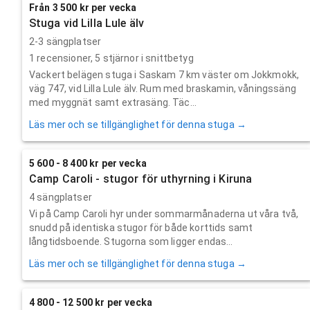
Från 3 500 kr per vecka
Stuga vid Lilla Lule älv
2-3 sängplatser
1
recensioner,
5
stjärnor i snittbetyg
Vackert belägen stuga i Saskam 7 km väster om Jokkmokk,
väg 747, vid Lilla Lule älv. Rum med braskamin, våningssäng
med myggnät samt extrasäng. Täc...
Läs mer och se tillgänglighet för denna stuga →
5 600 - 8 400 kr per vecka
Camp Caroli - stugor för uthyrning i Kiruna
4 sängplatser
Vi på Camp Caroli hyr under sommarmånaderna ut våra två,
snudd på identiska stugor för både korttids samt
långtidsboende. Stugorna som ligger endas...
Läs mer och se tillgänglighet för denna stuga →
4 800 - 12 500 kr per vecka