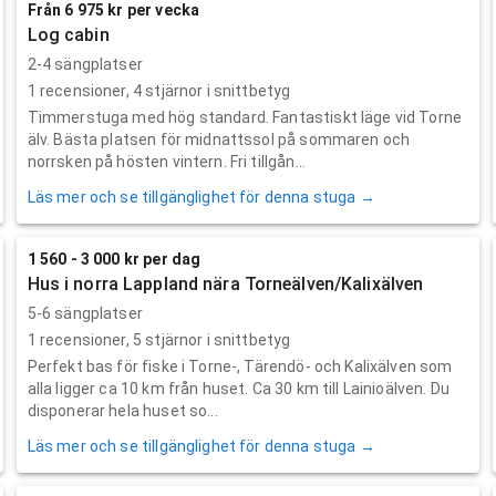
Från 6 975 kr per vecka
Log cabin
2-4 sängplatser
1
recensioner,
4
stjärnor i snittbetyg
Timmerstuga med hög standard. Fantastiskt läge vid Torne
älv. Bästa platsen för midnattssol på sommaren och
norrsken på hösten vintern. Fri tillgån...
Läs mer och se tillgänglighet för denna stuga →
1 560 - 3 000 kr per dag
Hus i norra Lappland nära Torneälven/Kalixälven
5-6 sängplatser
1
recensioner,
5
stjärnor i snittbetyg
Perfekt bas för fiske i Torne-, Tärendö- och Kalixälven som
alla ligger ca 10 km från huset. Ca 30 km till Lainioälven. Du
disponerar hela huset so...
Läs mer och se tillgänglighet för denna stuga →