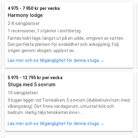
4 975 - 7 950 kr per vecka
Harmony lodge
2-8 sängplatser
1
recensioner,
1
stjärnor i snittbetyg
Fantastiskt läge, längst ut på en udde, omgiven av vatten.
Den perfekta platsen för avskildhet och avkoppling. Följ
stigen genom skogen, upplyst av...
Läs mer och se tillgänglighet för denna stuga →
5 975 - 12 795 kr per vecka
Stuga med 5 sovrum
10 sängplatser
Stugan ligger vid Torneälven, 5 sovrum (dubbelrum/rum med
våningsäng). Det finns vardagsrum, utrustat kök och
badrum. Härlig täljstenskamin inne i ...
Läs mer och se tillgänglighet för denna stuga →