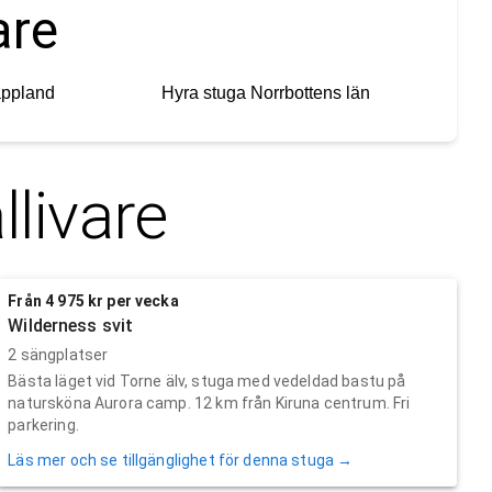
are
appland
Hyra stuga
Norrbottens län
llivare
Från 4 975 kr per vecka
Wilderness svit
2 sängplatser
Bästa läget vid Torne älv, stuga med vedeldad bastu på
natursköna Aurora camp. 12 km från Kiruna centrum. Fri
parkering.
Läs mer och se tillgänglighet för denna stuga →