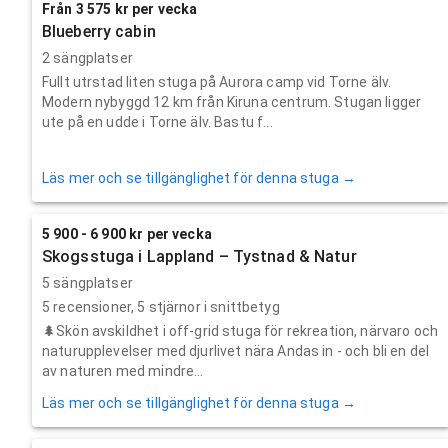
Från 3 575 kr per vecka
Blueberry cabin
2 sängplatser
Fullt utrstad liten stuga på Aurora camp vid Torne älv.
Modern nybyggd 12 km från Kiruna centrum. Stugan ligger
ute på en udde i Torne älv. Bastu f...
Läs mer och se tillgänglighet för denna stuga →
5 900 - 6 900 kr per vecka
Skogsstuga i Lappland – Tystnad & Natur
5 sängplatser
5
recensioner,
5
stjärnor i snittbetyg
🌲Skön avskildhet i off-grid stuga för rekreation, närvaro och
naturupplevelser med djurlivet nära Andas in - och bli en del
av naturen med mindre...
Läs mer och se tillgänglighet för denna stuga →