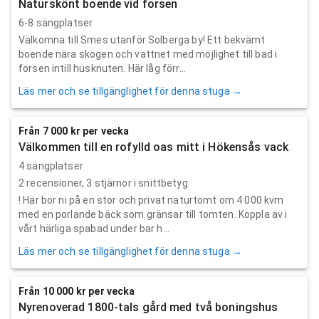
Naturskönt boende vid forsen
6-8 sängplatser
Välkomna till Smes utanför Solberga by! Ett bekvämt
boende nära skogen och vattnet med möjlighet till bad i
forsen intill husknuten. Här låg förr...
Läs mer och se tillgänglighet för denna stuga →
Från 7 000 kr per vecka
Välkommen till en rofylld oas mitt i Hökensås vack
4 sängplatser
2
recensioner,
3
stjärnor i snittbetyg
! Här bor ni på en stor och privat naturtomt om 4 000 kvm
med en porlande bäck som gränsar till tomten. Koppla av i
vårt härliga spabad under bar h...
Läs mer och se tillgänglighet för denna stuga →
Från 10 000 kr per vecka
Nyrenoverad 1800-tals gård med två boningshus