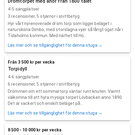
Drömtorpet med anor från 1800 talet
4-5 sängplatser
3
recensioner,
5
stjärnor i snittbetyg
Hyr vårt nyrenoverade dröm torp som ligger beläget i
natursköna Dimbo, med storslagna vyer så långt ögat når i
Tidaholms kommun. Med närhet till Hö...
Läs mer och se tillgänglighet för denna stuga →
Från 3 500 kr per vecka
Torpidyll
4-6 sängplatser
6
recensioner,
5
stjärnor i snittbetyg
Drömmen om ett sommartorp väntar runt knuten. Varmt
välkomna till att hyra mysiga torpet Lövbacken anno 1890.
Det är vackert och enskilt beläget på...
Läs mer och se tillgänglighet för denna stuga →
8 500 - 10 000 kr per vecka