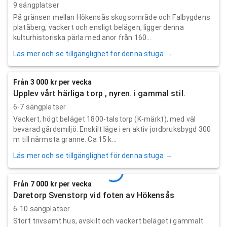
9 sängplatser
På gränsen mellan Hökensås skogsområde och Falbygdens
platåberg, vackert och ensligt belägen, ligger denna
kulturhistoriska pärla med anor från 160...
Läs mer och se tillgänglighet för denna stuga →
Från 3 000 kr per vecka
Upplev vårt härliga torp , nyren. i gammal stil.
6-7 sängplatser
Vackert, högt beläget 1800-talstorp (K-märkt), med väl
bevarad gårdsmiljö. Enskilt läge i en aktiv jordbruksbygd 300
m till närmsta granne. Ca 15 k...
Läs mer och se tillgänglighet för denna stuga →
Från 7 000 kr per vecka
Daretorp Svenstorp vid foten av Hökensås
6-10 sängplatser
Stort trivsamt hus, avskilt och vackert beläget i gammalt