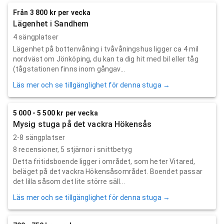
Från 3 800 kr per vecka
Lägenhet i Sandhem
4 sängplatser
Lägenhet på bottenvåning i tvåvåningshus ligger ca 4 mil
nordväst om Jönköping, du kan ta dig hit med bil eller tåg
(tågstationen finns inom gångav...
Läs mer och se tillgänglighet för denna stuga →
5 000 - 5 500 kr per vecka
Mysig stuga på det vackra Hökensås
2-8 sängplatser
8
recensioner,
5
stjärnor i snittbetyg
Detta fritidsboende ligger i området, som heter Vitared,
beläget på det vackra Hökensåsområdet. Boendet passar
det lilla såsom det lite större säll...
Läs mer och se tillgänglighet för denna stuga →