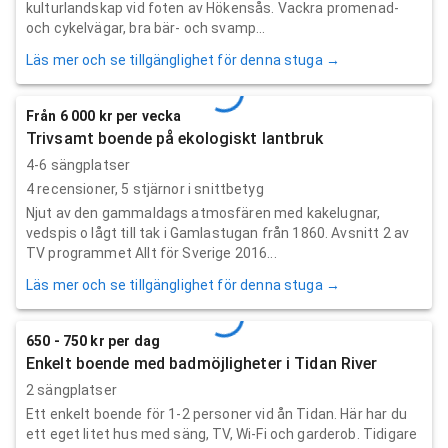
kulturlandskap vid foten av Hökensås. Vackra promenad-
och cykelvägar, bra bär- och svamp...
Läs mer och se tillgänglighet för denna stuga →
Från 6 000 kr per vecka
Trivsamt boende på ekologiskt lantbruk
4-6 sängplatser
4
recensioner,
5
stjärnor i snittbetyg
Njut av den gammaldags atmosfären med kakelugnar,
vedspis o lågt till tak i Gamlastugan från 1860. Avsnitt 2 av
TV programmet Allt för Sverige 2016...
Läs mer och se tillgänglighet för denna stuga →
650 - 750 kr per dag
Enkelt boende med badmöjligheter i Tidan River
2 sängplatser
Ett enkelt boende för 1-2 personer vid ån Tidan. Här har du
ett eget litet hus med säng, TV, Wi-Fi och garderob. Tidigare