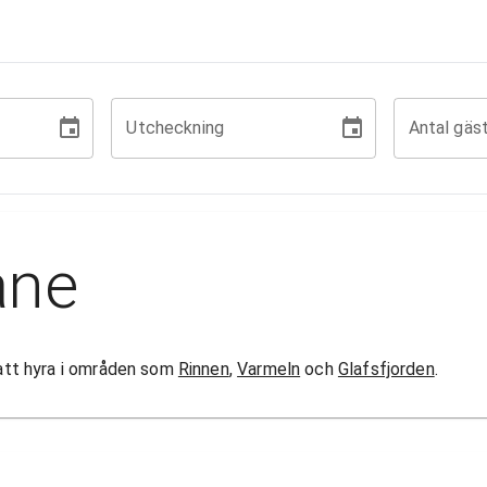
Utcheckning
Antal gäs
ane
r att hyra i områden som
Rinnen
,
Varmeln
och
Glafsfjorden
.