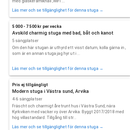
med glaskeramikhäll ,WIFI ....
Läs mer och se tillgänglighet för denna stuga →
5 000 - 7 500 kr per vecka
Avskild charmig stuga med bad, båt och kanot
5 sängplatser
Om den här stugan är uthyrd ett visst datum, kolla gärna in ,
som är en annan stuga jag hyr ut i ...
Läs mer och se tillgänglighet för denna stuga →
Pris ej tillgängligt
Modern stuga i Västra sund, Arvika
4-6 sängplatser
Fräscht och charmigt åretrunt hus i Västra Sund, nära
Kyrkviken med vacker vy över Arvika. Byggt 2017/2018 med
hög villastandard. Tillgång till str...
Läs mer och se tillgänglighet för denna stuga →