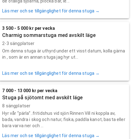
de otaliga sjöarna, plocka bär, le...
Läs mer och se tillgänglighet för denna stuga →
3 500 - 5 000 kr per vecka
Charmig sommarstuga med avskilt läge
2-3 sängplatser
Om denna stuga är uthyrd under ett visst datum, kolla gärna
in , som är en annan stuga jag hyr ut...
Läs mer och se tillgänglighet för denna stuga →
7 000 - 13 000 kr per vecka
Stuga på sjötomt med avskilt läge
8 sängplatser
Hyr vår ”pärla”..fritidshus vid sjön Rinnen Vill ni koppla av,
bada, vandra i skog och natur, fiska, paddla kanot, basta eller
bara varva ner och ...
Läs mer och se tillgänglighet för denna stuga →