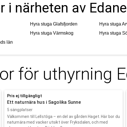
r i närheten av Edane
n
Hyra stuga
Glafsfjorden
Hyra stuga
Ar
Hyra stuga
Värmskog
Hyra stuga
Sö
ds län
or för uthyrning
E
Pris ej tillgängligt
Ett naturnära hus i Sagolika Sunne
5 sängplatser
Välkommen till Lellstôga – en del av gården Haget. Här bor du
naturnära med vacker utsikt över Fryksdalen, och med